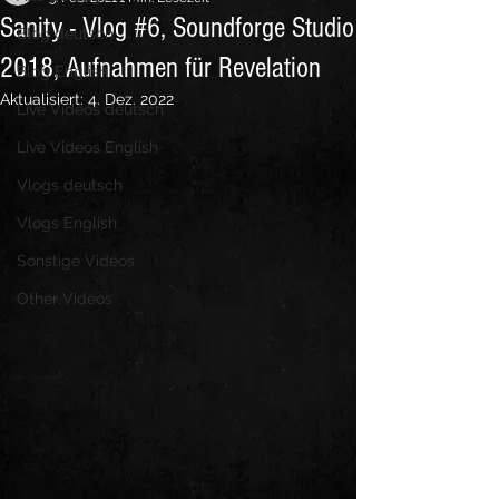
Sanity - Vlog #6, Soundforge Studio
Blog deutsch
2018, Aufnahmen für Revelation
Blog English
Aktualisiert:
4. Dez. 2022
Live Videos deutsch
Live Videos English
Vlogs deutsch
Vlogs English
Sonstige Videos
Other Videos