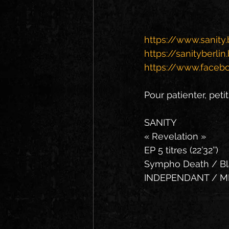
https://www.sanity.
https://sanityberl
https://www.facebo
Pour patienter, pet
SANITY
« Revelation »
EP 5 titres (22’32’’)
Sympho Death / Blac
INDEPENDANT / M