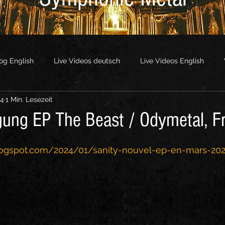
og English
Live Videos deutsch
Live Videos English
24
1 Min. Lesezeit
os
Other Videos
ung EP The Beast / Odymetal, F
blogspot.com/2024/01/sanity-nouvel-ep-en-mars-202