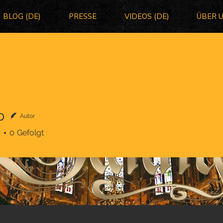
BLOG (DE)
PRESSE
VIDEOS (DE)
ÜBER 
p
Autor
r
0
Gefolgt
Symphonic Metal