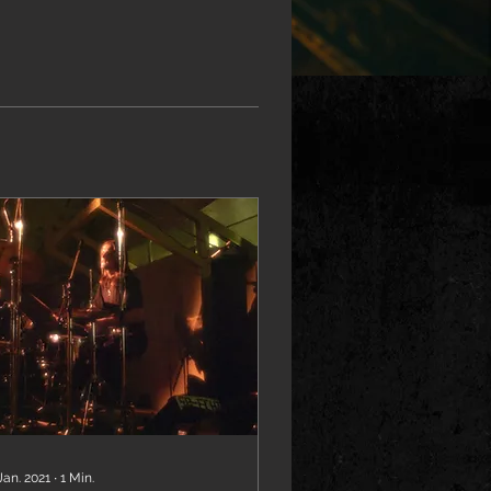
Jan. 2021
∙
1
Min.