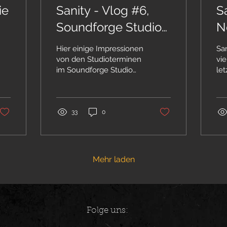
ie
Sanity - Vlog #6,
S
Soundforge Studio
N
n
2018, Aufnahmen
B
Hier einige Impressionen
San
für Revelation
von den Studioterminen
vie
follow/sanity6/schattensymphonie-
im Soundforge Studio
let
2018.
me
en
wi
wol
33
0
Mehr laden
Folge uns: