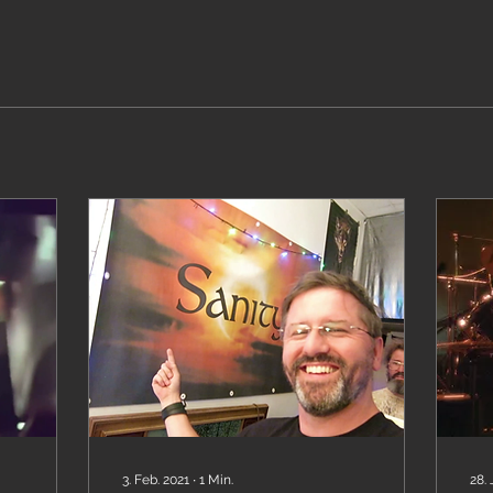
3. Feb. 2021
∙
1
Min.
28. 