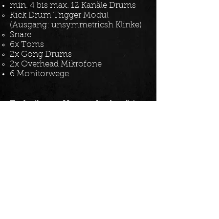
min. 4 bis max. 12 Kanäle Drums
Kick Drum Trigger Modul
(Ausgang: unsymmetricsh Klinke)
Snare
6x Toms
2x Gong Drums
2x Overhead Mikrofone
6 Monitorwege
Technik vom Veranstalter benötigt
3 Monitorboxen Bühne (2x
Gitarrist, Basser)
3 Monitorausgänge XLR für
bandeigene kabelgebundene In Ear
Monitoring Systeme (2x Sänger,
Drummer)
3 Mikrofonständer für
Gesangsmikrofone (2x Sänger,
Drummer)
Mikrofone und Ständer für die
Mikrofonierung von 1x Gitarre (die