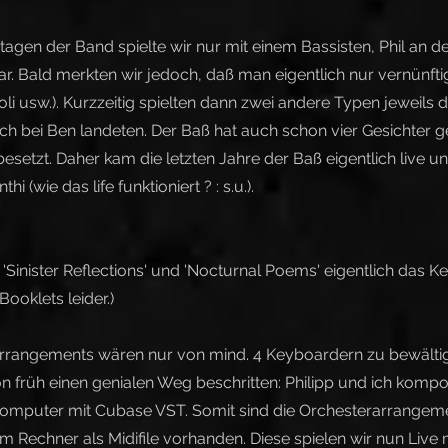
tagen der Band spielte wir nur mit einem Bassisten, Phil an 
ar. Bald merkten wir jedoch, daß man eigentlich nur vernünftig
li usw.). Kurzzeitig spielten dann zwei andere Typen jeweils di
lich bei Ben landeten. Der Baß hat auch schon vier Gesichter 
esetzt. Daher kam die letzten Jahre der Baß eigentlich live u
 (wie das life funktioniert ? : s.u.).
 'Sinister Reflections' und 'Nocturnal Poems' eigentlich das 
ooklets leider.)
arrangements wären nur von mind. 4 Keyboardern zu bewälti
n früh einen genialen Weg beschritten: Philipp und ich komp
omputer mit Cubase VST. Somit sind die Orchesterarrangeme
im Rechner als Midifile vorhanden. Diese spielen wir nun Live