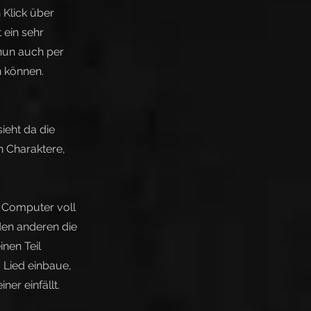
 Klick über
 ein sehr
 nun auch per
n können.
sieht da die
n Charaktere,
m Computer voll
den anderen die
nen Teil
 Lied einbaue,
ner einfällt.