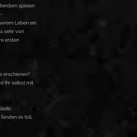
ußerdem spielen
.-
serem Leben ein.
ls sehr von
re ersten
ie erschienen?
 Ihr selbst mit
lade,
anden es toll,