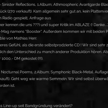
Sinister Reflections, 1.Album; Athmospheric Avantgarde Bla
ück (270 verkauft). Kam allgemein sehr gut an, kein Plattenve
m Radio gespielt, Anfrage aus
r kennen die uns ???) und super Kritik im ABLAZE (! Danke....
-Mag namens "Booster". Außerdem kommen wir mit beiden Pla
ble von Mathias Herr.
lleres Gefühl, als die erste selbstprodzierte CD ! Wir sind sehr
lich den Unterschied zu manch anderer Produktion hören. A
r 1000,- DM gekostet (!!!).
- Nocturnal Poems, 2.Album; Symphonic Black-Metal. Auflag
kauft). Geht weg wie warme Semmeln. Wir sind selbst überwält
den ist.
as Line-up seit Bandgründung verändert?