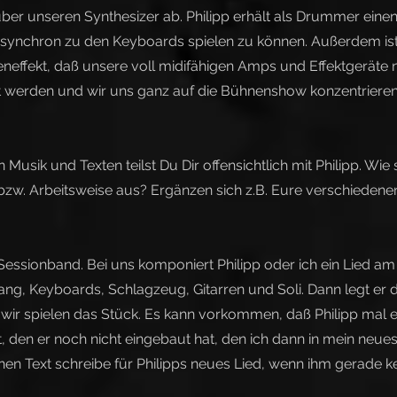
über unseren Synthesizer ab. Philipp erhält als Drummer einen
synchron zu den Keyboards spielen zu können. Außerdem ist
neffekt, daß unsere voll midifähigen Amps und Effektgeräte
t werden und wir uns ganz auf die Bühnenshow konzentriere
 Musik und Texten teilst Du Dir offensichtlich mit Philipp. Wie 
 bzw. Arbeitsweise aus? Ergänzen sich z.B. Eure verschiedene
 Sessionband. Bei uns komponiert Philipp oder ich ein Lied a
ang, Keyboards, Schlagzeug, Gitarren und Soli. Dann legt er 
wir spielen das Stück. Es kann vorkommen, daß Philipp mal ei
, den er noch nicht eingebaut hat, den ich dann in mein neues
nen Text schreibe für Philipps neues Lied, wenn ihm gerade kei