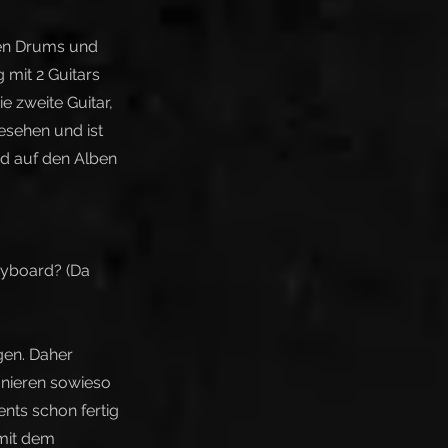
den Drums und
 mit 2 Guitars
e zweite Guitar,
gesehen und ist
nd auf den Alben
Keyboard? (Da
gen. Daher
onieren sowieso
nts schon fertig
 mit dem