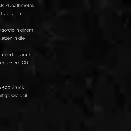
ck-/Deathmetal.
rtrag, aber
) sowie in einem
tten in die
 zufrieden, auch
ber unsere CD
e 500 Stück
igt, wie geil