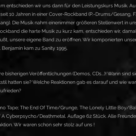
 entschieden wir uns dann für den Leistungskurs Musik. A
h seit 10 Jahren in einer Cover-Rockband (P.-Drums/Gesang, F
ng). Die Musik nahm einenimmer größeren Stellenwert in un
Rockband die harte Musik zu kurz kam, entschieden wir, dama
lußt, unsere eigene Band zu eröffnen. Wir komponierten unse
 Benjamin kam zu Sanity 1995.
re bisherigen Veröffentlichungen (Demos, CDs...)! Wann sind s
til hatten sie? Welche Reaktionen gab es darauf und wie ward
ufrieden?
mo Tape; The End Of Time/Grunge, The Lonely Little Boy/Bal
 A Cyberpsycho/Deathmetal. Auflage 62 Stück. Alle Freunde f
ktion. Wir waren schon sehr stolz auf uns !