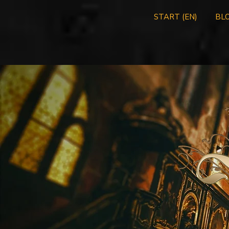
START (EN)
BLO