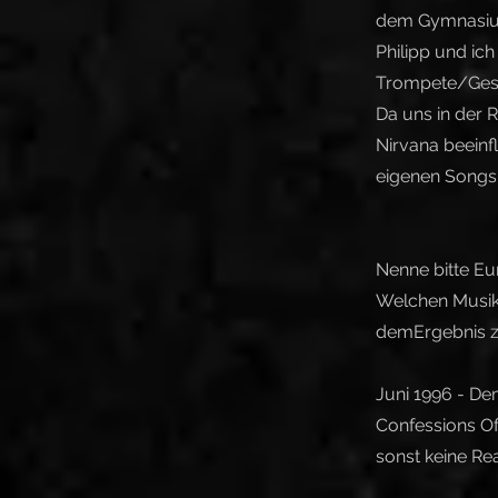
dem Gymnasium
Philipp und ic
Trompete/Gesa
Da uns in der 
Nirvana beeinf
eigenen Songs.
Nenne bitte Eu
Welchen Musiks
demErgebnis z
Juni 1996 - De
Confessions Of
sonst keine Rea