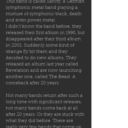
This band is called Sanity, a German
symphonic metal band playing a
mixture of symphonic black, death
and even power metal.
I didn’t know the band before, they
released their first album in 1998, but
disappeared after their third album
in 2001. Suddenly some kind of
strange fly bit them and they
decided to
do new albums. They
released an album last year called
Revelation and are now launching
another one, called The Beast. A
comeback after 20 years.
Not many bands return after such a
long time with significant releases,
not many bands come back at all
after 20 years. Or they are stuck with
what they did before. There are
really very few bands that come up