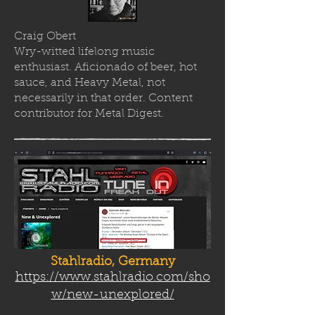
Craig Obert
Wry-witted lifelong music
enthusiast. Aficionado of beer, hot
sauce, and Heavy Metal, not
necessarily in that order. Content
contributor for Metal Digest.
Stahlradio, Germany
https://www.stahlradio.com/sho
w/new-unexplored/