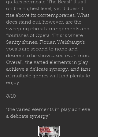
guitars permeate ‘The Beast.’ It’s all
on the highest level, yet it doesn’t
rise above its contemporaries. What
does stand out, however, are the
sweeping choral arrangements and
flourishes of Opera. This is where
Sanity shines. Florian Weishaupt’s
vocals are second to none and
deserve to be showcased even more.
Overall, the varied elements in play
achieve a delicate synergy, and fans
of multiple genres will find plenty to
enjoy.
8/10
"the varied elements in play achieve
a delicate synergy"