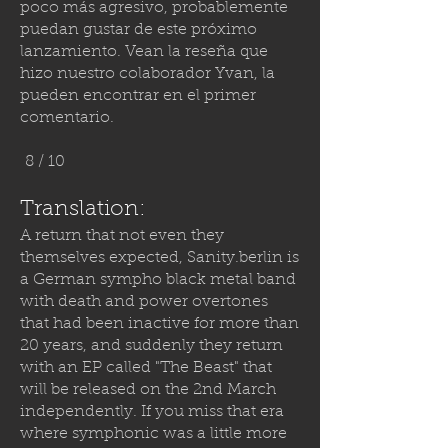
poco más agresivo, probablemente
puedan gustar de este próximo
lanzamiento. Vean la reseña que
hizo nuestro colaborador Yvan, la
pueden encontrar en el primer
comentario.
8 / 10
Translation:
A return that not even they
themselves expected,
Sanity.berlin
is
a German sympho black metal band
with death and power overtones
that had been inactive for more than
20 years, and suddenly they return
with an EP called "The Beast" that
will be released on the 2nd March
independently. If you miss that era
where symphonic was a little more