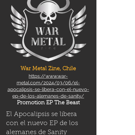
War Metal Zine, Chile
https://www.war-
metal.com/2024/03/06/el-
apocalipsis-se-libera-con-el-nuevo-
ep-de-los-alemanes-de-sanity/
Promotion EP The Beast
El Apocalipsis se libera
con el nuevo EP de los
alemanes de Sanity