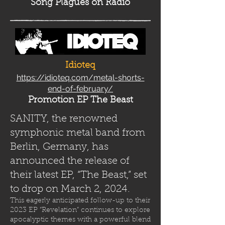
Song Plag
ues on Radio
Idioteq
https://idioteq.com/metal-shorts-
end-of-february/
Promotion EP The Beast
SANITY, the renowned
symphonic metal band from
Berlin, Germany, has
announced the release of
their latest EP, “The Beast,” set
to drop on March 2, 2024.
This eagerly anticipated follow-up to their
2023 EP “Revelation” continues to explore
apocalyptic themes with a powerful blend