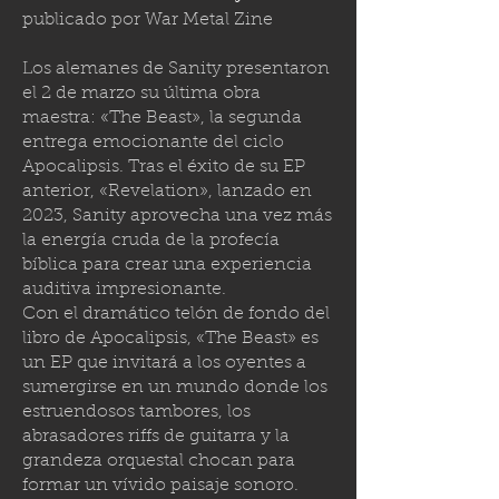
publicado por
War Metal Zine
Los alemanes de Sanity presentaron
el 2 de marzo su última obra
maestra: «The Beast», la segunda
entrega emocionante del ciclo
Apocalipsis. Tras el éxito de su EP
anterior, «Revelation», lanzado en
2023, Sanity aprovecha una vez más
la energía cruda de la profecía
bíblica para crear una experiencia
auditiva impresionante.
Con el dramático telón de fondo del
libro de Apocalipsis, «The Beast» es
un EP que invitará a los oyentes a
sumergirse en un mundo donde los
estruendosos tambores, los
abrasadores riffs de guitarra y la
grandeza orquestal chocan para
formar un vívido paisaje sonoro.