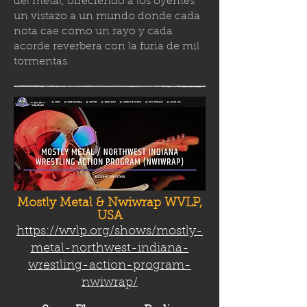
del metal, ofreciendo a los oyentes
un vistazo a un mundo donde cada
nota cae como un rayo y cada
acorde reverbera con la furia de mil
tormenta
s.
Mostly Metal & Nwiwrap WVLP,
USA
https://wvlp.org/shows/mostly-
metal-northwest-indiana-
wrestling-action-program-
nwiwrap/