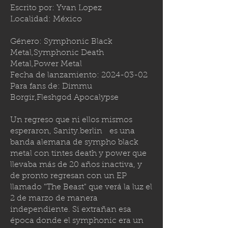
Escrito por: Yvan Lopez
Localidad: México
Género: Symphonic Black
Metal,Symphonic Death
Metal,Power Metal
Fecha de lanzamiento:
2024-03-02
Para fans de: Dimmu
Borgir,Fleshgod Apocalypse
Un regreso que ni ellos mismos
esperaron,
Sanity.berlin
es una
banda alemana de sympho black
metal con tintes death y power que
llevaba más de 20 años inactiva, y
de pronto regresan con un EP
llamado "The Beast" que verá la luz el
2 de marzo de manera
independiente. Si extrañan esa
época donde el symphonic era un