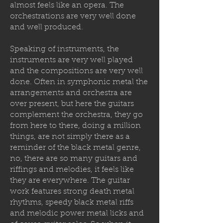
almost feels like an opera. The
orchestrations are very well done
and well produced.
Speaking of instruments, the
instruments are very well played
and the compositions are very well
done. Often in symphonic metal the
arrangements and orchestra are
over present, but here the guitars
complement the orchestra, they go
from here to there, doing a million
things, are not simply there as a
reminder of the black metal genre,
no, there are so many guitars and
riffings and melodies, it feels like
they are everywhere. The guitar
work features strong death metal
rhythms, speedy black metal riffs
and melodic power metal licks and