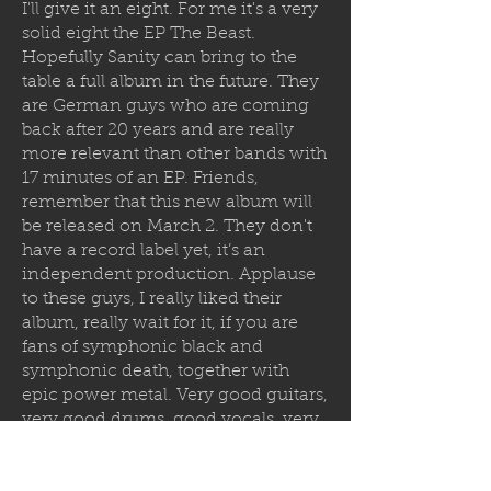
I'll give it an eight. For me it's a very
solid eight the EP The Beast.
Hopefully Sanity can bring to the
table a full album in the future. They
are German guys who are coming
back after 20 years and are really
more relevant than other bands with
17 minutes of an EP. Friends,
remember that this new album will
be released on March 2. They don't
have a record label yet, it’s an
independent production. Applause
to these guys, I really liked their
album, really wait for it, if you are
fans of symphonic black and
symphonic death, together with
epic power metal. Very good guitars,
very good drums, good vocals, very
good record. Friends, we'll be seeing
each other soon, see you later.