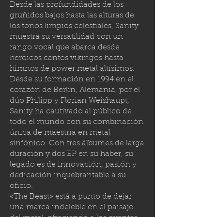
Desde las profundidades de los
gruñidos bajos hasta las alturas de
los tonos limpios celestiales, Sanity
muestra su versatilidad con un
rango vocal que abarca desde
heroicos cantos vikingos hasta
himnos de power metal altísimos.
Desde su formación en 1994 en el
corazón de Berlín, Alemania, por el
dúo Philipp y Florian Weishaupt,
Sanity ha cautivado al público de
todo el mundo con su combinación
única de maestría en metal
sinfónico. Con tres álbumes de larga
duración y dos EP en su haber, su
legado es de innovación, pasión y
dedicación inquebrantable a su
oficio.
«The Beast» está a punto de dejar
una marca indeleble en el paisaje