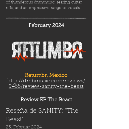
of thunderous drumming, searing guitar
riffs, and an impressive range of vocals.
February 2024
Retumbr, Mexico
http://rtmbmusic.com/reviews/
9465/review-sanity-the-beast
Review EP The Beast
Reseña de SANITY: "The
Beast"
23. Februar 2024