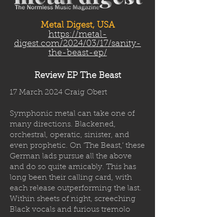
Metal Digest, USA
https://metal-
digest.com/2024/03/17/sanity-
the-beast-ep/
Review EP The Beast
17 March 2024 Craig Obert
Symphonic metal can take one of
many directions. Blackened,
orchestral, operatic, sinister, and
even prophetic. On ‘The Beast,’ these
German lads pursue all the above
and do so quite amicably. This has
long been their calling card, with
each release outperforming the last.
Within sheets of night, screeching
Black vocals and furious tremolo