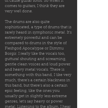
of cause guitar solos. So when it
comes to guitars, I think they are
very well done.
The drums are also quite
sophisticated, a type of drums that is
rarely heard in symphonic metal. It's
extremely powerful and can be
compared to drums in the style of
Fleshgod Apocalypse or Dimmu
Borgir. I really like the vocals too,
guttural shouting and screaming,
gentle clean voices and loud power
and heavy metal vocals. There is
something with this band, I like very
much, there's a certain blackness in
this band, but there's also a certain
epic feeling, like the ones you
usually get in slightly less extreme
genres, let's say heavy or power
metal. Listening to the album, I hear