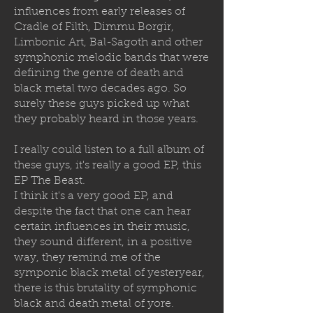
influences from early releases of
Cradle of Filth, Dimmu Borgir,
Limbonic Art, Bal-Sagoth and other
symphonic melodic bands that were
defining the genre of death and
black metal two decades ago. So
surely these guys picked up what
they probably heard in those years.
I really could listen to a full album of
these guys, it's really a good EP, this
EP The Beast.
I think it's a very good EP, and
despite the fact that one can hear
certain influences in their music,
they sound different, in a positive
way, they remind me of the
symponic black metal of yesteryear,
there is this brutality of symphonic
black and death metal of yore.