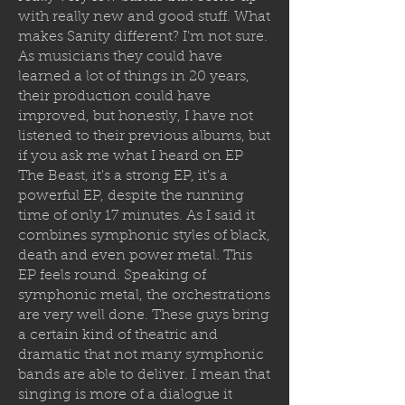
with really new and good stuff. What
makes Sanity different? I'm not sure.
As musicians they could have
learned a lot of things in 20 years,
their production could have
improved, but honestly, I have not
listened to their previous albums, but
if you ask me what I heard on EP
The Beast, it's a strong EP, it's a
powerful EP, despite the running
time of only 17 minutes. As I said it
combines symphonic styles of black,
death and even power metal. This
EP feels round. Speaking of
symphonic metal, the orchestrations
are very well done. These guys bring
a certain kind of theatric and
dramatic that not many symphonic
bands are able to deliver. I mean that
singing is more of a dialogue it