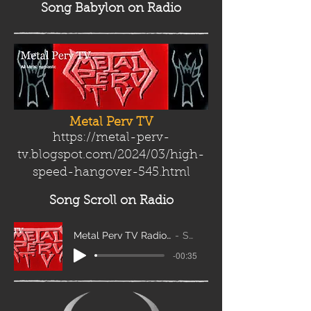
Song Babylon
on Radio
Metal Perv TV
https://metal-perv-
tv.blogspot.com/2024/03/high-
speed-hangover-545.html
Song Scroll
on Radio
Metal Perv TV Radio Scroll_edit2
Sanity
-00:35