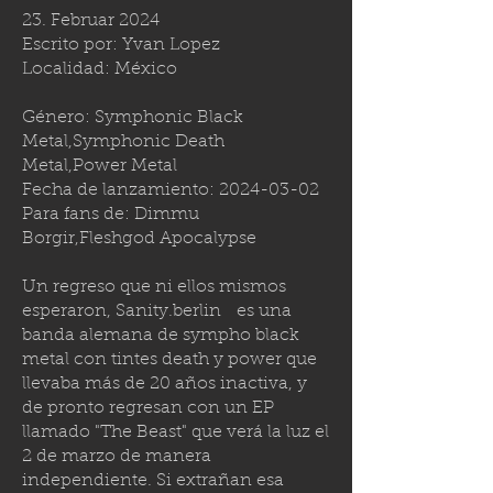
23. Februar 2024
Escrito por: Yvan Lopez
Localidad: México
Género: Symphonic Black
Metal,Symphonic Death
Metal,Power Metal
Fecha de lanzamiento:
2024-03-02
Para fans de: Dimmu
Borgir,Fleshgod Apocalypse
Un regreso que ni ellos mismos
esperaron,
Sanity.berlin
es una
banda alemana de sympho black
metal con tintes death y power que
llevaba más de 20 años inactiva, y
de pronto regresan con un EP
llamado "The Beast" que verá la luz el
2 de marzo de manera
independiente. Si extrañan esa