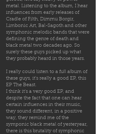
metal. Listening to the album, I hear
influences from early releases of
Cradle of Filth, Dimmu Borgir,
Limbonic Art, Bal-Sagoth and other
symphonic melodic bands that were
defining the genre of death and
black metal two decades ago. So
surely these guys picked up what
they probably heard in those years.
I really could listen to a full album of
these guys, it's really a good EP, this
EP The Beast.
I think it's a very good EP, and
despite the fact that one can hear
certain influences in their music,
they sound different, in a positive
way, they remind me of the
symponic black metal of yesteryear,
there is this brutality of symphonic