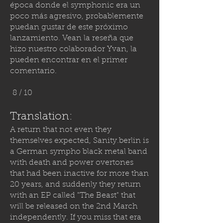
época donde el symphonic era un
poco más agresivo, probablemente
puedan gustar de este próximo
lanzamiento. Vean la reseña que
hizo nuestro colaborador Yvan, la
pueden encontrar en el primer
comentario.
8 / 10
Translation:
A return that not even they
themselves expected,
Sanity.berlin
is
a German sympho black metal band
with death and power overtones
that had been inactive for more than
20 years, and suddenly they return
with an EP called "The Beast" that
will be released on the 2nd March
independently. If you miss that era