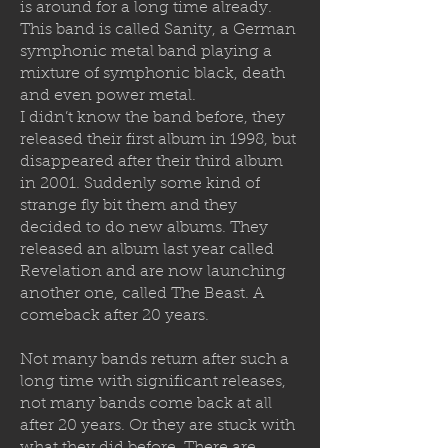
is around for a long time already.
This band is called Sanity, a German
symphonic metal band playing a
mixture of symphonic black, death
and even power metal.
I didn’t know the band before, they
released their first album in 1998, but
disappeared after their third album
in 2001. Suddenly some kind of
strange fly bit them and they
decided to
do new albums. They
released an album last year called
Revelation and are now launching
another one, called The Beast. A
comeback after 20 years.
Not many bands return after such a
long time with significant releases,
not many bands come back at all
after 20 years. Or they are stuck with