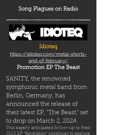
Song Plag
ues on Radio
Idioteq
https://idioteq.com/metal-shorts-
end-of-february/
Promotion EP The Beast
SANITY, the renowned
symphonic metal band from
Berlin, Germany, has
announced the release of
their latest EP, “The Beast,” set
to drop on March 2, 2024.
This eagerly anticipated follow-up to their
2023 EP “Revelation” continues to explore