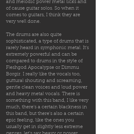
and melodic power metal licks and
of cause guitar solos. So when it
comes to guitars, I think they are
very well done.
The drums are also quite
sophisticated, a type of drums that is
rarely heard in symphonic metal. It's
extremely powerful and can be
compared to drums in the style of
Fleshgod Apocalypse or Dimmu
Borgir. I really like the vocals too,
guttural shouting and screaming,
gentle clean voices and loud power
and heavy metal vocals. There is
something with this band, I like very
much, there's a certain blackness in
this band, but there's also a certain
epic feeling, like the ones you
usually get in slightly less extreme
genres, let's say heavy or power