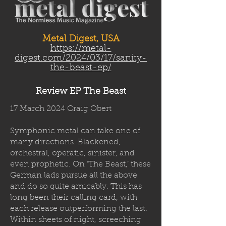
Metal Digest, USA
https://metal-
digest.com/2024/03/17/sanity-
the-beast-ep/
Review EP The Beast
17 March 2024 Craig Obert
Symphonic metal can take one of
many directions. Blackened,
orchestral, operatic, sinister, and
even prophetic. On ‘The Beast,’ these
German lads pursue all the above
and do so quite amicably. This has
long been their calling card, with
each release outperforming the last.
Within sheets of night, screeching