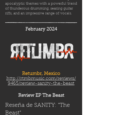
apocalyptic themes with a powerful blend
of thunderous drumming, searing guitar
riffs, and an impressive range of vocals.
February 2024
Retumbr, Mexico
http://rtmbmusic.com/reviews/
9465/review-sanity-the-beast
Review EP The Beast
Reseña de SANITY: "The
Beast"