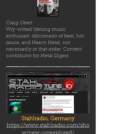
Craig Obert
Wry-witted lifelong music
enthusiast. Aficionado of beer, hot
sauce, and Heavy Metal, not
necessarily in that order. Content
contributor for Metal Digest.
Stahlradio, Germany
https://www.stahlradio.com/sho
w/new-unexplored/