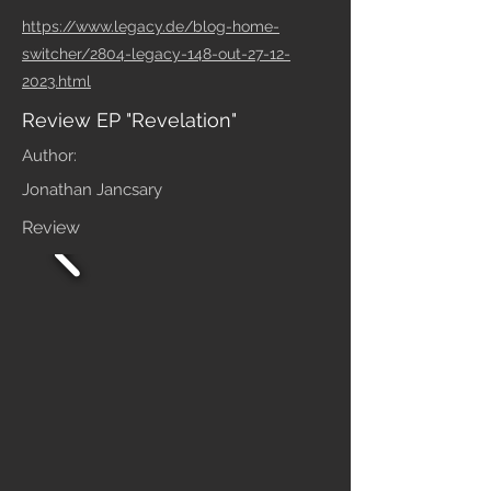
https://www.legacy.de/blog-home-
switcher/2804-legacy-148-out-27-12-
2023.html
Review EP "Revelation"
Author:
Jonathan Jancsary
Review