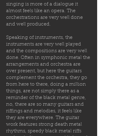
singing is more of a dialogue it
almost feels like an opera. The
orchestrations are very well done
and well produced.
Speaking of instruments, the
instruments are very well played
and the compositions are very well
done. Often in symphonic metal the
arrangements and orchestra are
over present, but here the guitars
complement the orchestra, they go
from here to there, doing a million
things, are not simply there as a
reminder of the black metal genre,
no, there are so many guitars and
riffings and melodies, it feels like
they are everywhere. The guitar
work features strong death metal
rhythms, speedy black metal riffs