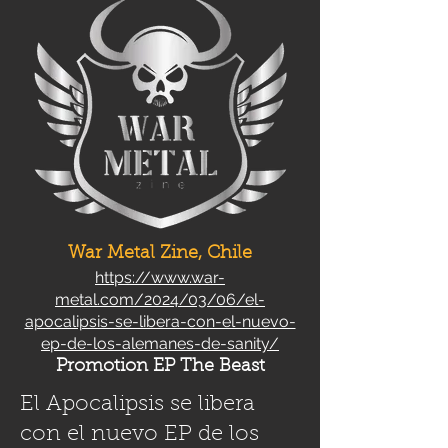
War Metal Zine, Chile
https://www.war-
metal.com/2024/03/06/el-
apocalipsis-se-libera-con-el-nuevo-
ep-de-los-alemanes-de-sanity/
Promotion EP The Beast
El Apocalipsis se libera
con el nuevo EP de los