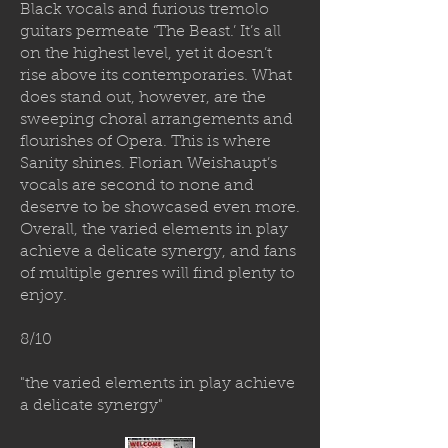
Black vocals and furious tremolo
guitars permeate ‘The Beast.’ It’s all
on the highest level, yet it doesn’t
rise above its contemporaries. What
does stand out, however, are the
sweeping choral arrangements and
flourishes of Opera. This is where
Sanity shines. Florian Weishaupt’s
vocals are second to none and
deserve to be showcased even more.
Overall, the varied elements in play
achieve a delicate synergy, and fans
of multiple genres will find plenty to
enjoy.
8/10
"the varied elements in play achieve
a delicate synergy"