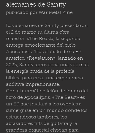
alemanes de Sanity
publicado por
War Metal Zine
Los alemanes de Sanity presentaron
el 2 de marzo su última obra
maestra: «The Beast», la segunda
entrega emocionante del ciclo
Apocalipsis. Tras el éxito de su EP
anterior, «Revelation», lanzado en
2023, Sanity aprovecha una vez más
la energía cruda de la profecía
bíblica para crear una experiencia
auditiva impresionante.
Con el dramático telón de fondo del
libro de Apocalipsis, «The Beast» es
un EP que invitará a los oyentes a
sumergirse en un mundo donde los
estruendosos tambores, los
abrasadores riffs de guitarra y la
grandeza orquestal chocan para