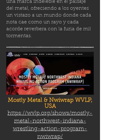
una marca indeleble en el paisaje
del metal, ofreciendo a los oyentes
un vistazo a un mundo donde cada
nota cae como un rayo y cada
acorde reverbera con la furia de mil
tormenta
s.
Mostly Metal & Nwiwrap WVLP,
USA
https://wvlp.org/shows/mostly-
metal-northwest-indiana-
wrestling-action-program-
nwiwrap/