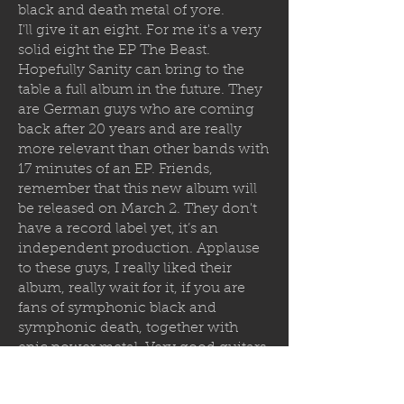
black and death metal of yore.
I'll give it an eight. For me it's a very
solid eight the EP The Beast.
Hopefully Sanity can bring to the
table a full album in the future. They
are German guys who are coming
back after 20 years and are really
more relevant than other bands with
17 minutes of an EP. Friends,
remember that this new album will
be released on March 2. They don't
have a record label yet, it’s an
independent production. Applause
to these guys, I really liked their
album, really wait for it, if you are
fans of symphonic black and
symphonic death, together with
epic power metal. Very good guitars,
very good drums, good vocals, very
good record. Friends, we'll be seeing