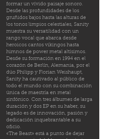
formar un vívido paisaje sonoro.
Desde las profundidades de los
gruñidos bajos hasta las alturas de
los tonos limpios celestiales, Sanity
muestra su versatilidad con un
rango vocal que abarca desde
heroicos cantos vikingos hasta
himnos de power metal altísimos.
Desde su formación en 1994 en el
corazón de Berlín, Alemania, por el
dúo Philipp y Florian Weishaupt,
Sanity ha cautivado al público de
todo el mundo con su combinación
única de maestría en metal
sinfónico. Con tres álbumes de larga
duración y dos EP en su haber, su
legado es de innovación, pasión y
dedicación inquebrantable a su
oficio.
«The Beast» está a punto de dejar