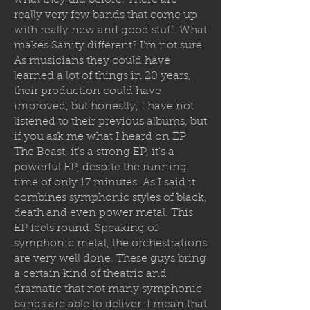
what they did before. There are
really very few bands that come up
with really new and good stuff. What
makes Sanity different? I'm not sure.
As musicians they could have
learned a lot of things in 20 years,
their production could have
improved, but honestly, I have not
listened to their previous albums, but
if you ask me what I heard on EP
The Beast, it's a strong EP, it's a
powerful EP, despite the running
time of only 17 minutes. As I said it
combines symphonic styles of black,
death and even power metal. This
EP feels round. Speaking of
symphonic metal, the orchestrations
are very well done. These guys bring
a certain kind of theatric and
dramatic that not many symphonic
bands are able to deliver. I mean that