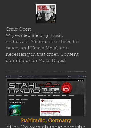
Craig Obert
Wry-witted lifelong music
enthusiast. Aficionado of beer, hot
sauce, and Heavy Metal, not
necessarily in that order. Content
contributor for Metal Digest.
Stahlradio, Germany
https://www.stahlradio.com/sho