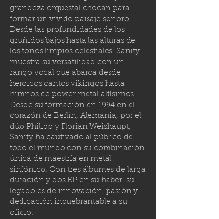
grandeza orquestal chocan para
formar un vívido paisaje sonoro.
Desde las profundidades de los
gruñidos bajos hasta las alturas de
los tonos limpios celestiales, Sanity
muestra su versatilidad con un
rango vocal que abarca desde
heroicos cantos vikingos hasta
himnos de power metal altísimos.
Desde su formación en 1994 en el
corazón de Berlín, Alemania, por el
dúo Philipp y Florian Weishaupt,
Sanity ha cautivado al público de
todo el mundo con su combinación
única de maestría en metal
sinfónico. Con tres álbumes de larga
duración y dos EP en su haber, su
legado es de innovación, pasión y
dedicación inquebrantable a su
oficio.