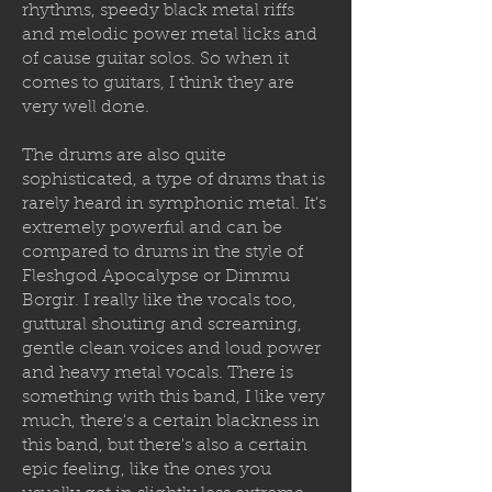
rhythms, speedy black metal riffs
and melodic power metal licks and
of cause guitar solos. So when it
comes to guitars, I think they are
very well done.
The drums are also quite
sophisticated, a type of drums that is
rarely heard in symphonic metal. It's
extremely powerful and can be
compared to drums in the style of
Fleshgod Apocalypse or Dimmu
Borgir. I really like the vocals too,
guttural shouting and screaming,
gentle clean voices and loud power
and heavy metal vocals. There is
something with this band, I like very
much, there's a certain blackness in
this band, but there's also a certain
epic feeling, like the ones you