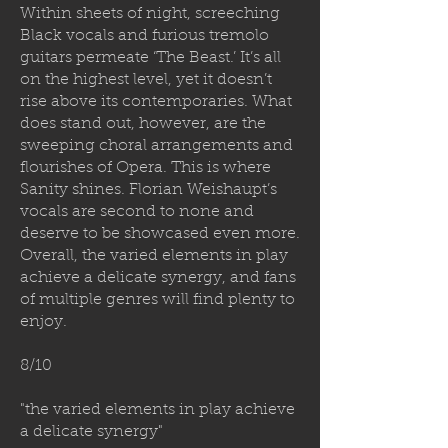
Within sheets of night, screeching
Black vocals and furious tremolo
guitars permeate ‘The Beast.’ It’s all
on the highest level, yet it doesn’t
rise above its contemporaries. What
does stand out, however, are the
sweeping choral arrangements and
flourishes of Opera. This is where
Sanity shines. Florian Weishaupt’s
vocals are second to none and
deserve to be showcased even more.
Overall, the varied elements in play
achieve a delicate synergy, and fans
of multiple genres will find plenty to
enjoy.
8/10
"the varied elements in play achieve
a delicate synergy"