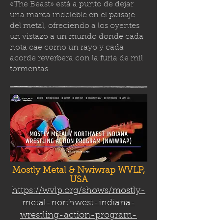
«The Beast» está a punto de dejar
una marca indeleble en el paisaje
del metal, ofreciendo a los oyentes
un vistazo a un mundo donde cada
nota cae como un rayo y cada
acorde reverbera con la furia de mil
tormenta
s.
Mostly Metal & Nwiwrap WVLP,
USA
https://wvlp.org/shows/mostly-
metal-northwest-indiana-
wrestling-action-program-