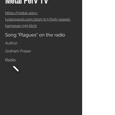
Metal Perv TV
https://metal-perv-
tv.blogspot.com/2025/03/high-speed-
hangover-595.html
Song "Plagues" on the radio
Author:
Graham Fraser
Radio