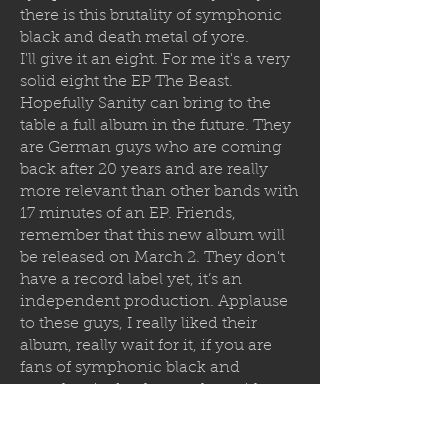
there is this brutality of symphonic
black and death metal of yore.
I'll give it an eight. For me it's a very
solid eight the EP The Beast.
Hopefully Sanity can bring to the
table a full album in the future. They
are German guys who are coming
back after 20 years and are really
more relevant than other bands with
17 minutes of an EP. Friends,
remember that this new album will
be released on March 2. They don't
have a record label yet, it’s an
independent production. Applause
to these guys, I really liked their
album, really wait for it, if you are
fans of symphonic black and
symphonic death, together with
epic power metal. Very good guitars,
very good drums, good vocals, very