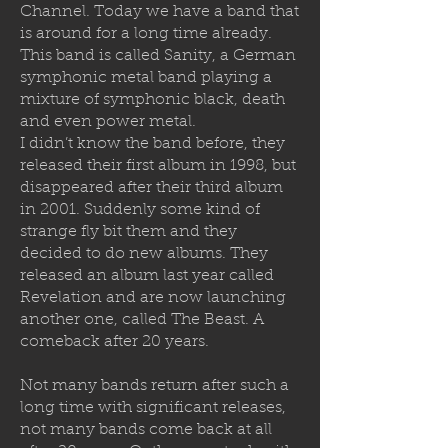
Channel. Today we have a band that
is around for a long time already.
This band is called Sanity, a German
symphonic metal band playing a
mixture of symphonic black, death
and even power metal.
I didn’t know the band before, they
released their first album in 1998, but
disappeared after their third album
in 2001. Suddenly some kind of
strange fly bit them and they
decided to
do new albums. They
released an album last year called
Revelation and are now launching
another one, called The Beast. A
comeback after 20 years.
Not many bands return after such a
long time with significant releases,
not many bands come back at all