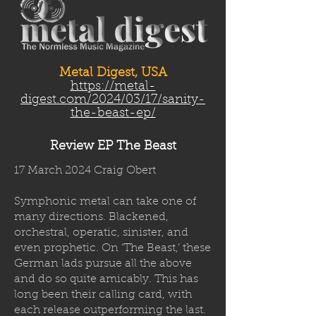
Metal Digest, USA
https://metal-
digest.com/2024/03/17/sanity-
the-beast-ep/
Review EP The Beast
17 March 2024 Craig Obert
Symphonic metal can take one of
many directions. Blackened,
orchestral, operatic, sinister, and
even prophetic. On ‘The Beast,’ these
German lads pursue all the above
and do so quite amicably. This has
long been their calling card, with
each release outperforming the last.