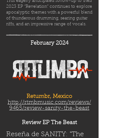
This eagerly anticipated follow-up to their
2023 EP “Revelation” continues to explore
apocalyptic themes with a powerful blend
of thunderous drumming, searing guitar
riffs, and an impressive range of vocals.
February 2024
Retumbr, Mexico
http://rtmbmusic.com/reviews/
9465/review-sanity-the-beast
Review EP The Beast
Reseña de SANITY: "The