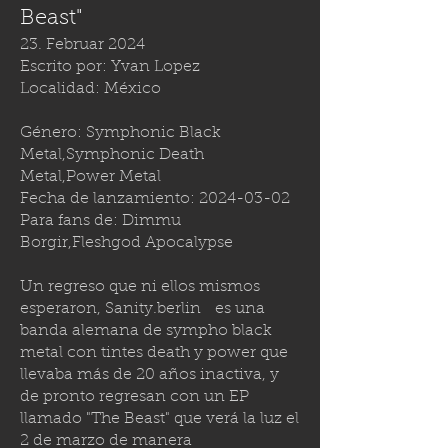
Beast"
23. Februar 2024
Escrito por: Yvan Lopez
Localidad: México
Género: Symphonic Black
Metal,Symphonic Death
Metal,Power Metal
Fecha de lanzamiento:
2024-03-02
Para fans de: Dimmu
Borgir,Fleshgod Apocalypse
Un regreso que ni ellos mismos
esperaron,
Sanity.berlin
es una
banda alemana de sympho black
metal con tintes death y power que
llevaba más de 20 años inactiva, y
de pronto regresan con un EP
llamado "The Beast" que verá la luz el
2 de marzo de manera