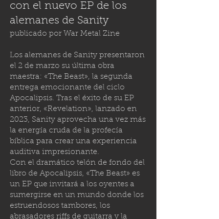
con el nuevo EP de los
alemanes de Sanity
publicado por
War Metal Zine
Los alemanes de Sanity presentaron
el 2 de marzo su última obra
maestra: «The Beast», la segunda
entrega emocionante del ciclo
Apocalipsis. Tras el éxito de su EP
anterior, «Revelation», lanzado en
2023, Sanity aprovecha una vez más
la energía cruda de la profecía
bíblica para crear una experiencia
auditiva impresionante.
Con el dramático telón de fondo del
libro de Apocalipsis, «The Beast» es
un EP que invitará a los oyentes a
sumergirse en un mundo donde los
estruendosos tambores, los
abrasadores riffs de guitarra y la