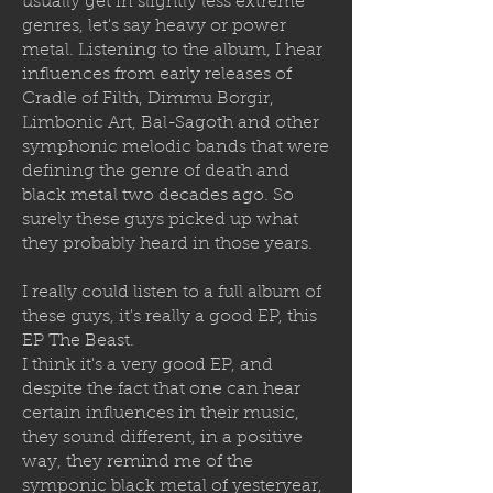
usually get in slightly less extreme
genres, let's say heavy or power
metal. Listening to the album, I hear
influences from early releases of
Cradle of Filth, Dimmu Borgir,
Limbonic Art, Bal-Sagoth and other
symphonic melodic bands that were
defining the genre of death and
black metal two decades ago. So
surely these guys picked up what
they probably heard in those years.
I really could listen to a full album of
these guys, it's really a good EP, this
EP The Beast.
I think it's a very good EP, and
despite the fact that one can hear
certain influences in their music,
they sound different, in a positive
way, they remind me of the
symponic black metal of yesteryear,