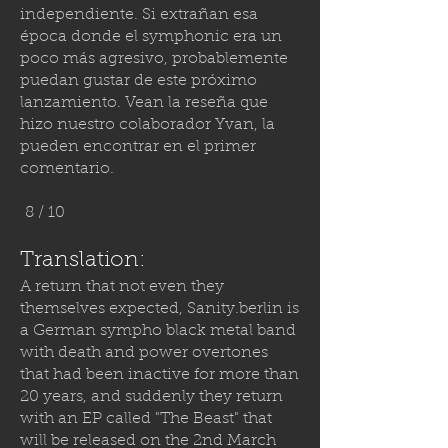
independiente. Si extrañan esa
época donde el symphonic era un
poco más agresivo, probablemente
puedan gustar de este próximo
lanzamiento. Vean la reseña que
hizo nuestro colaborador Yvan, la
pueden encontrar en el primer
comentario.
8 / 10
Translation:
A return that not even they
themselves expected,
Sanity.berlin
is
a German sympho black metal band
with death and power overtones
that had been inactive for more than
20 years, and suddenly they return
with an EP called "The Beast" that
will be released on the 2nd March