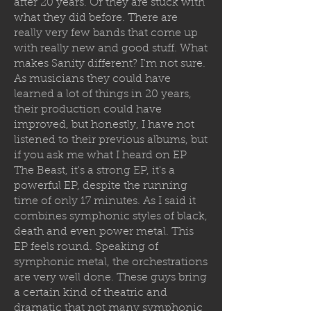
after 20 years. Or they are stuck with
what they did before. There are
really very few bands that come up
with really new and good stuff. What
makes Sanity different? I'm not sure.
As musicians they could have
learned a lot of things in 20 years,
their production could have
improved, but honestly, I have not
listened to their previous albums, but
if you ask me what I heard on EP
The Beast, it's a strong EP, it's a
powerful EP, despite the running
time of only 17 minutes. As I said it
combines symphonic styles of black,
death and even power metal. This
EP feels round. Speaking of
symphonic metal, the orchestrations
are very well done. These guys bring
a certain kind of theatric and
dramatic that not many symphonic