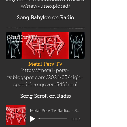
w/new-unexplored/
Song Babylon
on Radio
Metal Perv TV
https://metal-perv-
tv.blogspot.com/2024/03/high-
speed-hangover-545.html
Song Scroll
on Radio
Metal Perv TV Radio Scroll_edit2
Sanity
-00:35