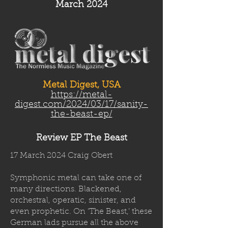
March 2024
Metal Digest, USA
https://metal-
digest.com/2024/03/17/sanity-
the-beast-ep/
Review EP The Beast
17 March 2024 Craig Obert
Symphonic metal can take one of
many directions. Blackened,
orchestral, operatic, sinister, and
even prophetic. On ‘The Beast,’ these
German lads pursue all the above