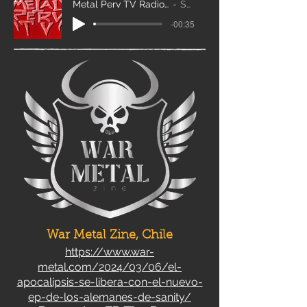
Metal Perv TV Radio Scroll_edit2
Sanity
-00:35
War Metal Zine, Chile
https://www.war-
metal.com/2024/03/06/el-
apocalipsis-se-libera-con-el-nuevo-
ep-de-los-alemanes-de-sanity/