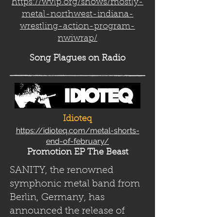
https://wvlp.org/shows/mostly-
metal-northwest-indiana-
wrestling-action-program-
nwiwrap/
Song Plag
ues on Radio
Idioteq
https://idioteq.com/metal-shorts-
end-of-february/
Promotion EP The Beast
SANITY, the renowned
symphonic metal band from
Berlin, Germany, has
announced the release of