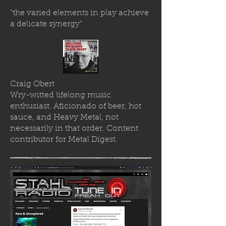
"the varied elements in play achieve
a delicate synergy"
Craig Obert
Wry-witted lifelong music
enthusiast. Aficionado of beer, hot
sauce, and Heavy Metal, not
necessarily in that order. Content
contributor for Metal Digest.