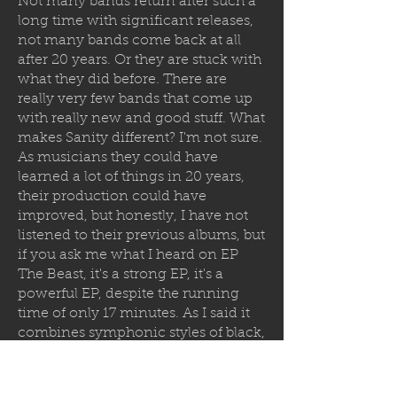
Not many bands return after such a
long time with significant releases,
not many bands come back at all
after 20 years. Or they are stuck with
what they did before. There are
really very few bands that come up
with really new and good stuff. What
makes Sanity different? I'm not sure.
As musicians they could have
learned a lot of things in 20 years,
their production could have
improved, but honestly, I have not
listened to their previous albums, but
if you ask me what I heard on EP
The Beast, it's a strong EP, it's a
powerful EP, despite the running
time of only 17 minutes. As I said it
combines symphonic styles of black,
death and even power metal. This
EP feels round. Speaking of
symphonic metal, the orchestrations