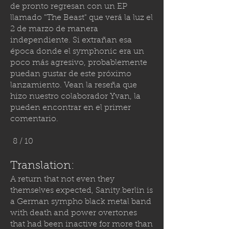
de pronto regresan con un EP
llamado "The Beast" que verá la luz el
2 de marzo de manera
independiente. Si extrañan esa
época donde el symphonic era un
poco más agresivo, probablemente
puedan gustar de este próximo
lanzamiento. Vean la reseña que
hizo nuestro colaborador Yvan, la
pueden encontrar en el primer
comentario.
8 / 10
Translation:
A return that not even they
themselves expected,
Sanity.berlin
is
a German sympho black metal band
with death and power overtones
that had been inactive for more than