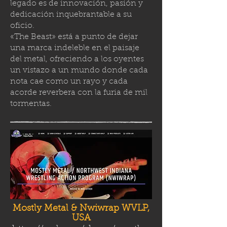
legado es de innovación, pasión y
dedicación inquebrantable a su
oficio.
«The Beast» está a punto de dejar
una marca indeleble en el paisaje
del metal, ofreciendo a los oyentes
un vistazo a un mundo donde cada
nota cae como un rayo y cada
acorde reverbera con la furia de mil
tormenta
s.
Mostly Metal & Nwiwrap WVLP,
USA