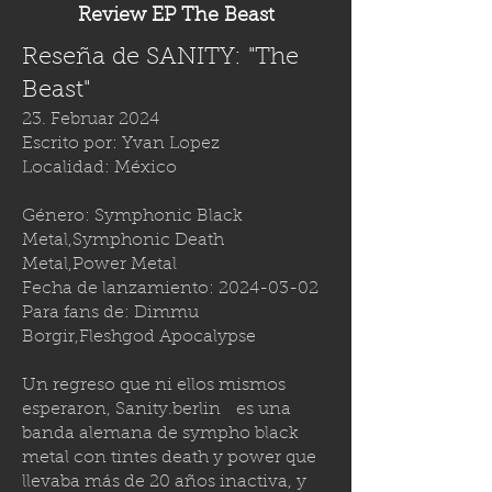
Review EP The Beast
Reseña de SANITY: "The
Beast"
23. Februar 2024
Escrito por: Yvan Lopez
Localidad: México
Género: Symphonic Black
Metal,Symphonic Death
Metal,Power Metal
Fecha de lanzamiento:
2024-03-02
Para fans de: Dimmu
Borgir,Fleshgod Apocalypse
Un regreso que ni ellos mismos
esperaron,
Sanity.berlin
es una
banda alemana de sympho black
metal con tintes death y power que
llevaba más de 20 años inactiva, y