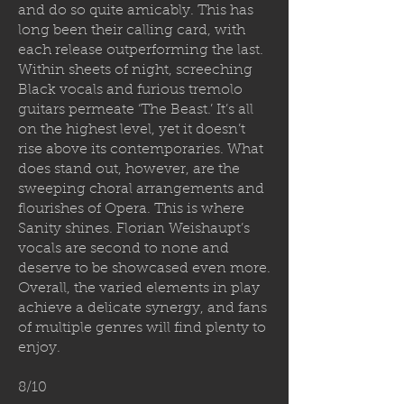
and do so quite amicably. This has
long been their calling card, with
each release outperforming the last.
Within sheets of night, screeching
Black vocals and furious tremolo
guitars permeate ‘The Beast.’ It’s all
on the highest level, yet it doesn’t
rise above its contemporaries. What
does stand out, however, are the
sweeping choral arrangements and
flourishes of Opera. This is where
Sanity shines. Florian Weishaupt’s
vocals are second to none and
deserve to be showcased even more.
Overall, the varied elements in play
achieve a delicate synergy, and fans
of multiple genres will find plenty to
enjoy.
8/10