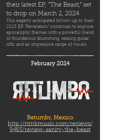
their latest EP, “The Beast,” set
to drop on March 2, 2024.
This eagerly anticipated follow-up to their
2023 EP “Revelation” continues to explore
apocalyptic themes with a powerful blend
of thunderous drumming, searing guitar
riffs, and an impressive range of vocals.
February 2024
Retumbr, Mexico
http://rtmbmusic.com/reviews/
9465/review-sanity-the-beast