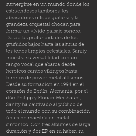
sumergirse en un mundo donde los
estruendosos tambores, los
abrasadores riffs de guitarra y la
grandeza orquestal chocan para
formar un vívido paisaje sonoro.
Desde las profundidades de los
gruñidos bajos hasta las alturas de
los tonos limpios celestiales, Sanity
muestra su versatilidad con un
rango vocal que abarca desde
heroicos cantos vikingos hasta
himnos de power metal altísimos.
Desde su formación en 1994 en el
corazón de Berlín, Alemania, por el
dúo Philipp y Florian Weishaupt,
Sanity ha cautivado al público de
todo el mundo con su combinación
única de maestría en metal
sinfónico. Con tres álbumes de larga
duración y dos EP en su haber, su