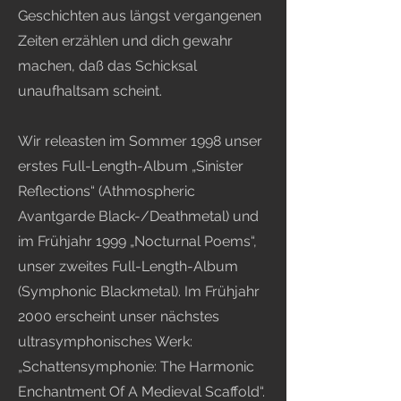
Geschichten aus längst vergangenen
Zeiten erzählen und dich gewahr
machen, daß das Schicksal
unaufhaltsam scheint.
Wir releasten im Sommer 1998 unser
erstes Full-Length-Album „Sinister
Reflections“ (Athmospheric
Avantgarde Black-/Deathmetal) und
im Frühjahr 1999 „Nocturnal Poems“,
unser zweites Full-Length-Album
(Symphonic Blackmetal). Im Frühjahr
2000 erscheint unser nächstes
ultrasymphonisches Werk:
„Schattensymphonie: The Harmonic
Enchantment Of A Medieval Scaffold“.