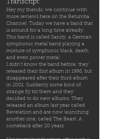
Transcript:
Hey my friends, we continue with
more reviews here on the Retumba
Channel. Today we have a band that
is around for a long time already.
This band is called Sanity, a German
symphonic metal band playing a
mixture of symphonic black, death
and even power metal.
I didn’t know the band before, they
released their first album in 1998, but
disappeared after their third album
in 2001. Suddenly some kind of
strange fly bit them and they
decided to
do new albums. They
released an album last year called
Revelation and are now launching
another one, called The Beast. A
comeback after 20 years.