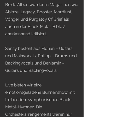
Beide Alben wurden in Magazinen wie
Ablaze, Legacy, Booster, Mordlust,
Vönger und Purgatoy Of Grief als
auch in der Black-Metal-Bible 2
anerkennend kritisiert.
Sanity besteht aus Florian – Guitars
und Mainvocals, Philipp – Drums und
Backingvocals und Benjamin –
Guitars und Backingvocals.
Live bieten wir eine
emotionsgeladene Bühnenshow mit
treibenden, symphonischen Black-
Metal-Hymnen. Die
Orchesterarrangements wären nur