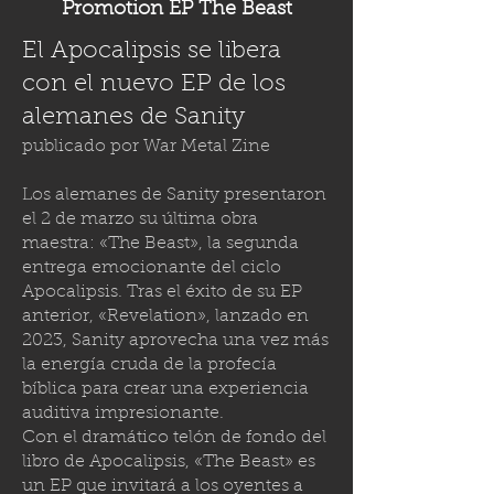
Promotion EP The Beast
El Apocalipsis se libera
con el nuevo EP de los
alemanes de Sanity
publicado por
War Metal Zine
Los alemanes de Sanity presentaron
el 2 de marzo su última obra
maestra: «The Beast», la segunda
entrega emocionante del ciclo
Apocalipsis. Tras el éxito de su EP
anterior, «Revelation», lanzado en
2023, Sanity aprovecha una vez más
la energía cruda de la profecía
bíblica para crear una experiencia
auditiva impresionante.
Con el dramático telón de fondo del
libro de Apocalipsis, «The Beast» es
un EP que invitará a los oyentes a