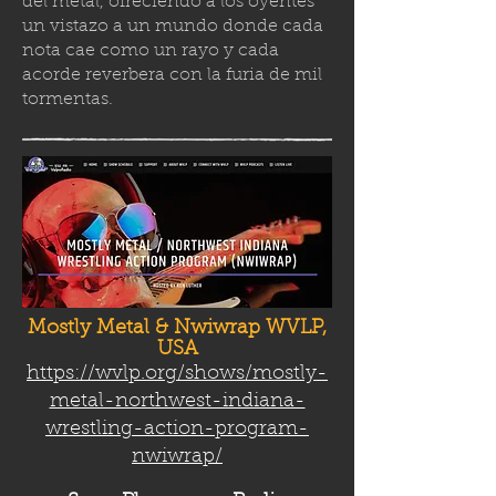
del metal, ofreciendo a los oyentes
un vistazo a un mundo donde cada
nota cae como un rayo y cada
acorde reverbera con la furia de mil
tormenta
s.
Mostly Metal & Nwiwrap WVLP,
USA
https://wvlp.org/shows/mostly-
metal-northwest-indiana-
wrestling-action-program-
nwiwrap/