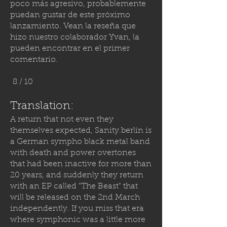
poco más agresivo, probablemente
puedan gustar de este próximo
lanzamiento. Vean la reseña que
hizo nuestro colaborador Yvan, la
pueden encontrar en el primer
comentario.
8 / 10
Translation:
A return that not even they
themselves expected,
Sanity.berlin
is
a German sympho black metal band
with death and power overtones
that had been inactive for more than
20 years, and suddenly they return
with an EP called "The Beast" that
will be released on the 2nd March
independently. If you miss that era
where symphonic was a little more