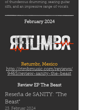
of thunderous drumming, searing guitar
riffs, and an impressive range of vocals.
February 2024
Retumbr, Mexico
http://rtmbmusic.com/reviews/
9465/review-sanity-the-beast
Review EP The Beast
Reseña de SANITY: "The
Beast"
23. Februar 2024