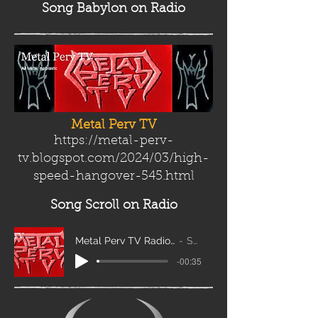
Song Babylon
on Radio
Metal Perv TV
https://metal-perv-
tv.blogspot.com/2024/03/high-
speed-hangover-545.html
Song Scroll
on Radio
Metal Perv TV Radio Scroll_edit2
Sanity
-00:35