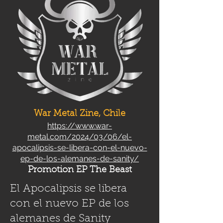
War Metal Zine, Chile
https://www.war-
metal.com/2024/03/06/el-
apocalipsis-se-libera-con-el-nuevo-
ep-de-los-alemanes-de-sanity/
Promotion EP The Beast
El Apocalipsis se libera
con el nuevo EP de los
alemanes de Sanity