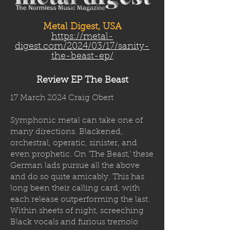
Metal Digest, USA
https://metal-
digest.com/2024/03/17/sanity-
the-beast-ep/
Review EP The Beast
17 March 2024 Craig Obert
Symphonic metal can take one of
many directions. Blackened,
orchestral, operatic, sinister, and
even prophetic. On ‘The Beast,’ these
German lads pursue all the above
and do so quite amicably. This has
long been their calling card, with
each release outperforming the last.
Within sheets of night, screeching
Black vocals and furious tremolo