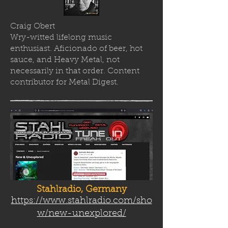
Craig Obert
Wry-witted lifelong music
enthusiast. Aficionado of beer, hot
sauce, and Heavy Metal, not
necessarily in that order. Content
contributor for Metal Digest.
Stahlradio, Germany
https://www.stahlradio.com/sho
w/new-unexplored/