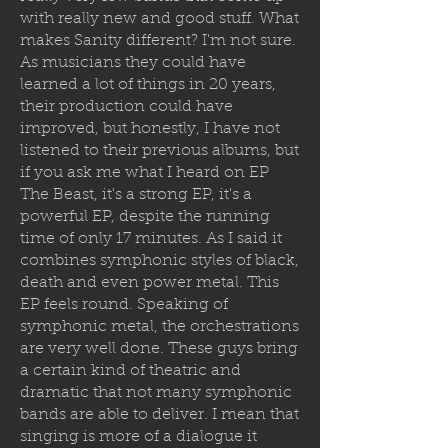
with really new and good stuff. What
makes Sanity different? I'm not sure.
As musicians they could have
learned a lot of things in 20 years,
their production could have
improved, but honestly, I have not
listened to their previous albums, but
if you ask me what I heard on EP
The Beast, it's a strong EP, it's a
powerful EP, despite the running
time of only 17 minutes. As I said it
combines symphonic styles of black,
death and even power metal. This
EP feels round. Speaking of
symphonic metal, the orchestrations
are very well done. These guys bring
a certain kind of theatric and
dramatic that not many symphonic
bands are able to deliver. I mean that
singing is more of a dialogue it