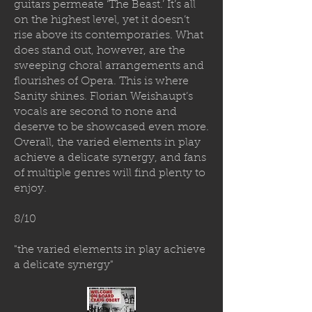
guitars permeate ‘The Beast.’ It’s all
on the highest level, yet it doesn’t
rise above its contemporaries. What
does stand out, however, are the
sweeping choral arrangements and
flourishes of Opera. This is where
Sanity shines. Florian Weishaupt’s
vocals are second to none and
deserve to be showcased even more.
Overall, the varied elements in play
achieve a delicate synergy, and fans
of multiple genres will find plenty to
enjoy.
8/10
"the varied elements in play achieve
a delicate synergy"