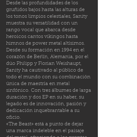
Desde las profundidades de los
gruñidos bajos hasta las alturas de
los tonos limpios celestiales, Sanity
muestra su versatilidad con un
rango vocal que abarca desde
heroicos cantos vikingos hasta
himnos de power metal altísimos.
Desde su formación en 1994 en el
corazón de Berlín, Alemania, por el
dúo Philipp y Florian Weishaupt,
Sanity ha cautivado al público de
todo el mundo con su combinación
única de maestría en metal
sinfónico. Con tres álbumes de larga
duración y dos EP en su haber, su
legado es de innovación, pasión y
dedicación inquebrantable a su
oficio.
«The Beast» está a punto de dejar
una marca indeleble en el paisaje