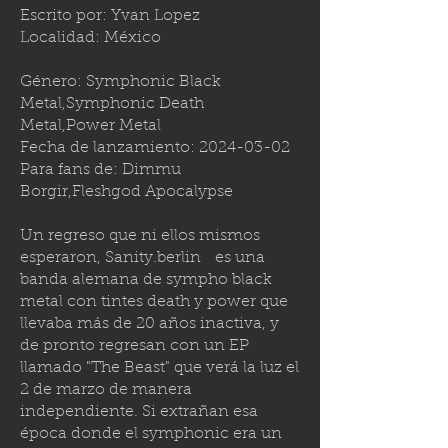
Escrito por: Yvan Lopez
Localidad: México
Género: Symphonic Black
Metal,Symphonic Death
Metal,Power Metal
Fecha de lanzamiento:
2024-03-02
Para fans de: Dimmu
Borgir,Fleshgod Apocalypse
Un regreso que ni ellos mismos
esperaron,
Sanity.berlin
es una
banda alemana de sympho black
metal con tintes death y power que
llevaba más de 20 años inactiva, y
de pronto regresan con un EP
llamado "The Beast" que verá la luz el
2 de marzo de manera
independiente. Si extrañan esa
época donde el symphonic era un