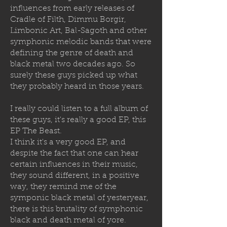
influences from early releases of
Cradle of Filth, Dimmu Borgir,
Limbonic Art, Bal-Sagoth and other
symphonic melodic bands that were
defining the genre of death and
black metal two decades ago. So
surely these guys picked up what
they probably heard in those years.
I really could listen to a full album of
these guys, it's really a good EP, this
EP The Beast.
I think it's a very good EP, and
despite the fact that one can hear
certain influences in their music,
they sound different, in a positive
way, they remind me of the
symponic black metal of yesteryear,
there is this brutality of symphonic
black and death metal of yore.