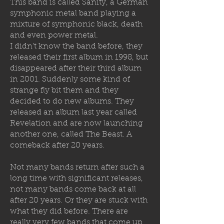
This band is called Sanity, a German
symphonic metal band playing a
mixture of symphonic black, death
and even power metal.
I didn’t know the band before, they
released their first album in 1998, but
disappeared after their third album
in 2001. Suddenly some kind of
strange fly bit them and they
decided to
do new albums. They
released an album last year called
Revelation and are now launching
another one, called The Beast. A
comeback after 20 years.
Not many bands return after such a
long time with significant releases,
not many bands come back at all
after 20 years. Or they are stuck with
what they did before. There are
really very few bands that come up