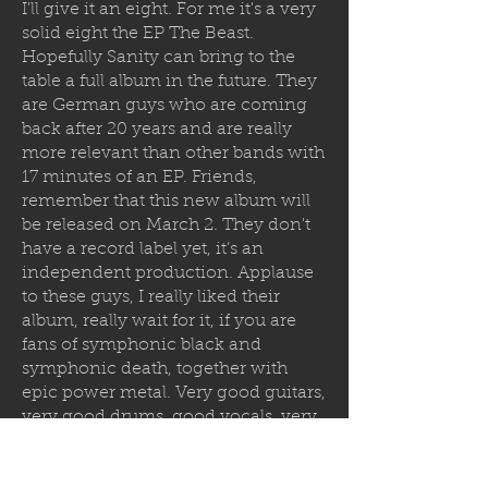
I'll give it an eight. For me it's a very
solid eight the EP The Beast.
Hopefully Sanity can bring to the
table a full album in the future. They
are German guys who are coming
back after 20 years and are really
more relevant than other bands with
17 minutes of an EP. Friends,
remember that this new album will
be released on March 2. They don't
have a record label yet, it’s an
independent production. Applause
to these guys, I really liked their
album, really wait for it, if you are
fans of symphonic black and
symphonic death, together with
epic power metal. Very good guitars,
very good drums, good vocals, very
good record. Friends, we'll be seeing
each other soon, see you later.