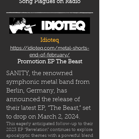
Song Plag
ues on Radio
Idioteq
https://idioteq.com/metal-shorts-
end-of-february/
Promotion EP The Beast
SANITY, the renowned
symphonic metal band from
Berlin, Germany, has
announced the release of
their latest EP, “The Beast,” set
to drop on March 2, 2024.
This eagerly anticipated follow-up to their
2023 EP “Revelation” continues to explore
apocalyptic themes with a powerful blend