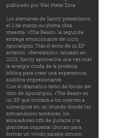
publicado por
War Metal Zine
Los alemanes de Sanity presentaron
el 2 de marzo su última obra
maestra: «The Beast», la segunda
entrega emocionante del ciclo
Apocalipsis. Tras el éxito de su EP
anterior, «Revelation», lanzado en
2023, Sanity aprovecha una vez más
la energía cruda de la profecía
bíblica para crear una experiencia
auditiva impresionante.
Con el dramático telón de fondo del
libro de Apocalipsis, «The Beast» es
un EP que invitará a los oyentes a
sumergirse en un mundo donde los
estruendosos tambores, los
abrasadores riffs de guitarra y la
grandeza orquestal chocan para
formar un vívido paisaje sonoro.