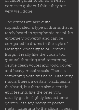
of cause guitar solos. So when it
comes to guitars, I think they are
very well done.
The drums are also quite
sophisticated, a type of drums that is
rarely heard in symphonic metal. It's
extremely powerful and can be
compared to drums in the style of
Fleshgod Apocalypse or Dimmu
Borgir. I really like the vocals too,
guttural shouting and screaming,
gentle clean voices and loud power
and heavy metal vocals. There is
something with this band, I like very
much, there's a certain blackness in
this band, but there's also a certain
epic feeling, like the ones you
usually get in slightly less extreme
genres, let's say heavy or power
metal. Listening to the album, I hear