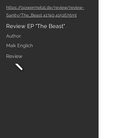
https://powermetal.de/review/review-
Sanity/The_Beast,41740,41516.html
Review EP "The Beast"
Author:
Maik Englich
Review