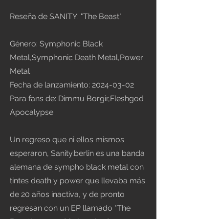
Reseña de SANITY: "The Beast"
Género: Symphonic Black
Metal,Symphonic Death Metal,Power
Metal
Fecha de lanzamiento:
2024-03-02
Para fans de: Dimmu Borgir,Fleshgod
Apocalypse
Un regreso que ni ellos mismos
esperaron, Sanity.berlin es una banda
alemana de sympho black metal con
tintes death y power que llevaba más
de 20 años inactiva, y de pronto
regresan con un EP llamado "The