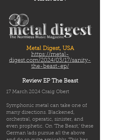
Metal Digest, USA
https://metal-
digest.com/2024/03/17/sanity-
the-beast-ep/
Review EP The Beast
17 March 2024 Craig Obert
Symphonic metal can take one of
many directions. Blackened,
orchestral, operatic, sinister, and
even prophetic. On ‘The Beast,’ these
German lads pursue all the above