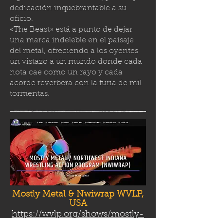
dedicación inquebrantable a su
oficio.
«The Beast» está a punto de dejar
una marca indeleble en el paisaje
del metal, ofreciendo a los oyentes
un vistazo a un mundo donde cada
nota cae como un rayo y cada
acorde reverbera con la furia de mil
tormenta
s.
Mostly Metal & Nwiwrap WVLP,
USA
https://wvlp.org/shows/mostly-