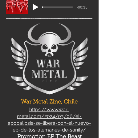
-00:35
War Metal Zine, Chile
https://www.war-
metal.com/2024/03/06/el-
apocalipsis-se-libera-con-el-nuevo-
ep-de-los-alemanes-de-sanity/
Promotion EP The Beast