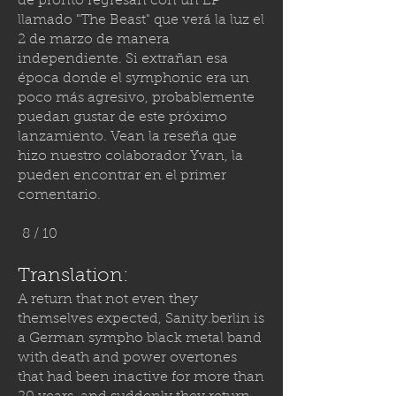
de pronto regresan con un EP
llamado "The Beast" que verá la luz el
2 de marzo de manera
independiente. Si extrañan esa
época donde el symphonic era un
poco más agresivo, probablemente
puedan gustar de este próximo
lanzamiento. Vean la reseña que
hizo nuestro colaborador Yvan, la
pueden encontrar en el primer
comentario.
8 / 10
Translation:
A return that not even they
themselves expected,
Sanity.berlin
is
a German sympho black metal band
with death and power overtones
that had been inactive for more than