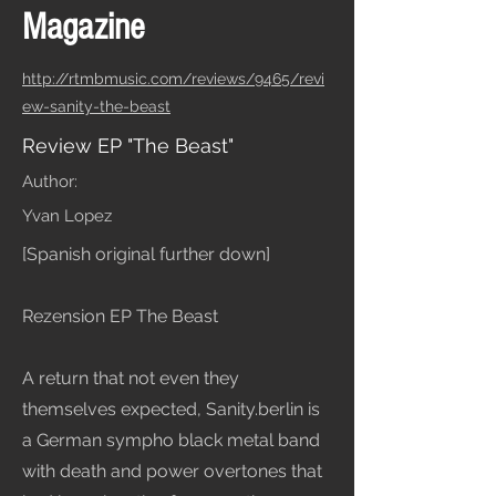
Magazine
http://rtmbmusic.com/reviews/9465/revi
ew-sanity-the-beast
Review EP "The Beast"
Author:
Yvan Lopez
[Spanish original further down]
Rezension EP The Beast
A return that not even they
themselves expected, Sanity.berlin is
a German sympho black metal band
with death and power overtones that