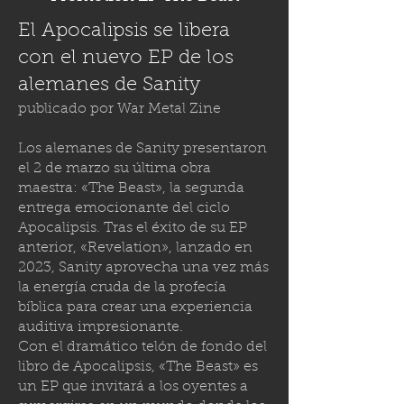
El Apocalipsis se libera
con el nuevo EP de los
alemanes de Sanity
publicado por
War Metal Zine
Los alemanes de Sanity presentaron
el 2 de marzo su última obra
maestra: «The Beast», la segunda
entrega emocionante del ciclo
Apocalipsis. Tras el éxito de su EP
anterior, «Revelation», lanzado en
2023, Sanity aprovecha una vez más
la energía cruda de la profecía
bíblica para crear una experiencia
auditiva impresionante.
Con el dramático telón de fondo del
libro de Apocalipsis, «The Beast» es
un EP que invitará a los oyentes a