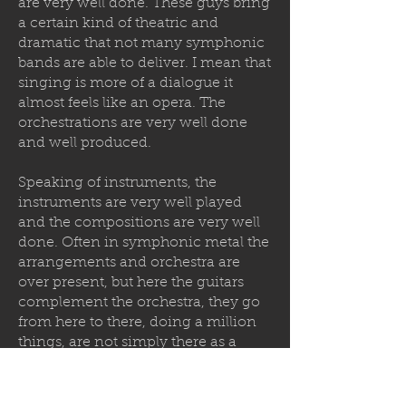
are very well done. These guys bring
a certain kind of theatric and
dramatic that not many symphonic
bands are able to deliver. I mean that
singing is more of a dialogue it
almost feels like an opera. The
orchestrations are very well done
and well produced.
Speaking of instruments, the
instruments are very well played
and the compositions are very well
done. Often in symphonic metal the
arrangements and orchestra are
over present, but here the guitars
complement the orchestra, they go
from here to there, doing a million
things, are not simply there as a
reminder of the black metal genre,
no, there are so many guitars and
riffings and melodies, it feels like