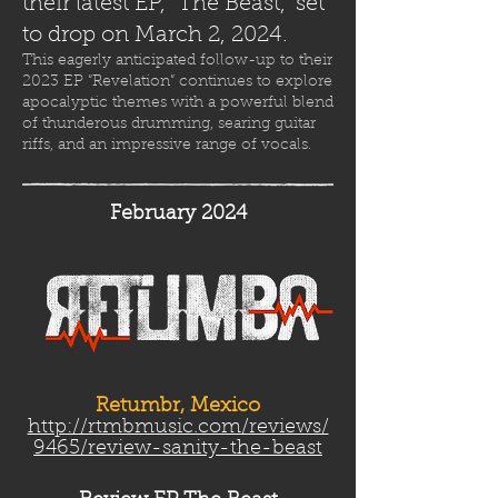
their latest EP, “The Beast,” set
to drop on March 2, 2024.
This eagerly anticipated follow-up to their
2023 EP “Revelation” continues to explore
apocalyptic themes with a powerful blend
of thunderous drumming, searing guitar
riffs, and an impressive range of vocals.
February 2024
Retumbr, Mexico
http://rtmbmusic.com/reviews/
9465/review-sanity-the-beast