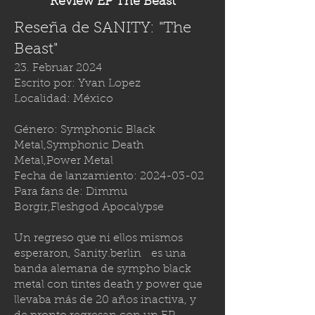
Review EP The Beast
Reseña de SANITY: "The
Beast"
23. Februar 2024
Escrito por: Yvan Lopez
Localidad: México
Género: Symphonic Black
Metal,Symphonic Death
Metal,Power Metal
Fecha de lanzamiento:
2024-03-02
Para fans de: Dimmu
Borgir,Fleshgod Apocalypse
Un regreso que ni ellos mismos
esperaron,
Sanity.berlin
es una
banda alemana de sympho black
metal con tintes death y power que
llevaba más de 20 años inactiva, y