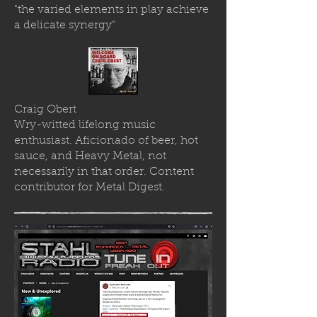
"the varied elements in play achieve
a delicate synergy"
Craig Obert
Wry-witted lifelong music
enthusiast. Aficionado of beer, hot
sauce, and Heavy Metal, not
necessarily in that order. Content
contributor for Metal Digest.