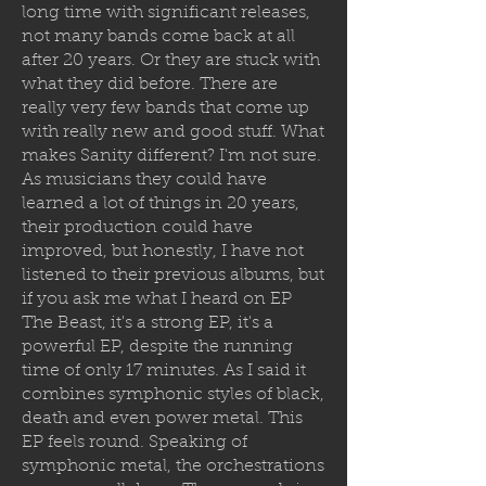
long time with significant releases,
not many bands come back at all
after 20 years. Or they are stuck with
what they did before. There are
really very few bands that come up
with really new and good stuff. What
makes Sanity different? I'm not sure.
As musicians they could have
learned a lot of things in 20 years,
their production could have
improved, but honestly, I have not
listened to their previous albums, but
if you ask me what I heard on EP
The Beast, it's a strong EP, it's a
powerful EP, despite the running
time of only 17 minutes. As I said it
combines symphonic styles of black,
death and even power metal. This
EP feels round. Speaking of
symphonic metal, the orchestrations