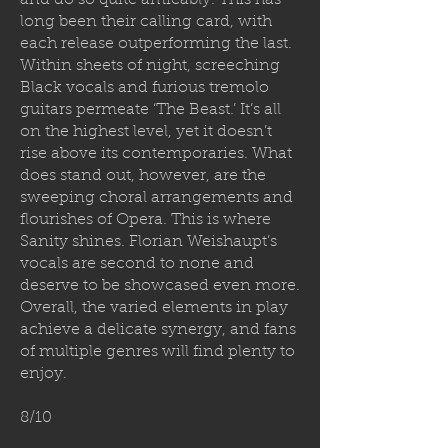
and do so quite amicably. This has
long been their calling card, with
each release outperforming the last.
Within sheets of night, screeching
Black vocals and furious tremolo
guitars permeate ‘The Beast.’ It’s all
on the highest level, yet it doesn’t
rise above its contemporaries. What
does stand out, however, are the
sweeping choral arrangements and
flourishes of Opera. This is where
Sanity shines. Florian Weishaupt’s
vocals are second to none and
deserve to be showcased even more.
Overall, the varied elements in play
achieve a delicate synergy, and fans
of multiple genres will find plenty to
enjoy.
8/10