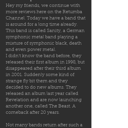
Hey my friends, we continue with
more reviews here on the Retumba
Channel. Today we have a band that
is around for a long time already.
This band is called Sanity, a German
symphonic metal band playing a
mixture of symphonic black, death
and even power metal.
I didn’t know the band before, they
released their first album in 1998, but
disappeared after their third album
in 2001. Suddenly some kind of
strange fly bit them and they
decided to
do new albums. They
released an album last year called
Revelation and are now launching
another one, called The Beast. A
comeback after 20 years.
Not many bands return after such a