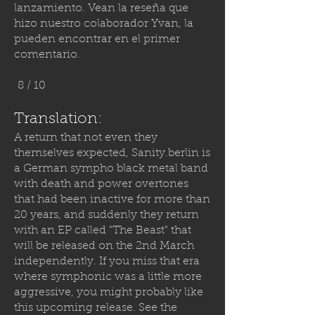
lanzamiento. Vean la reseña que
hizo nuestro colaborador Yvan, la
pueden encontrar en el primer
comentario.
8 / 10
Translation:
A return that not even they
themselves expected,
Sanity.berlin
is
a German sympho black metal band
with death and power overtones
that had been inactive for more than
20 years, and suddenly they return
with an EP called "The Beast" that
will be released on the 2nd March
independently. If you miss that era
where symphonic was a little more
aggressive, you might probably like
this upcoming release. See the