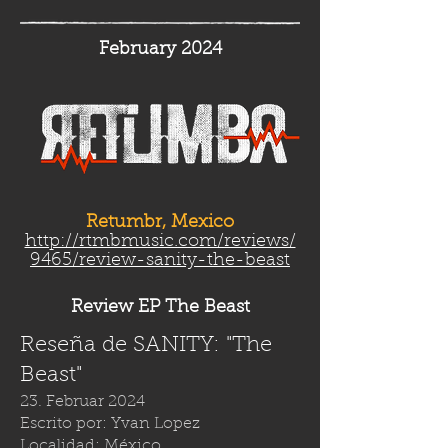
February 2024
Retumbr, Mexico
http://rtmbmusic.com/reviews/
9465/review-sanity-the-beast
Review EP The Beast
Reseña de SANITY: "The
Beast"
23. Februar 2024
Escrito por: Yvan Lopez
Localidad: México