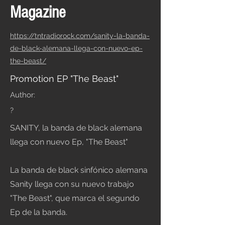
Magazine
https://tntradiorock.com/sanity-la-banda-
de-black-alemana-llega-con-nuevo-ep-
the-beast/
Promotion EP "The Beast"
Author:
?
SANITY, la banda de black alemana
llega con nuevo Ep, "The Beast"
La banda de black sinfónico alemana
Sanity llega con su nuevo trabajo
"The Beast", que marca el segundo
Ep de la banda.