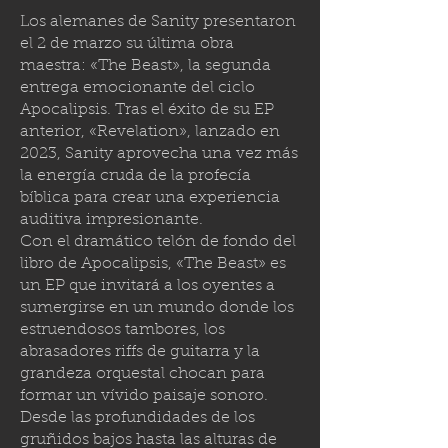
Los alemanes de Sanity presentaron
el 2 de marzo su última obra
maestra: «The Beast», la segunda
entrega emocionante del ciclo
Apocalipsis. Tras el éxito de su EP
anterior, «Revelation», lanzado en
2023, Sanity aprovecha una vez más
la energía cruda de la profecía
bíblica para crear una experiencia
auditiva impresionante.
Con el dramático telón de fondo del
libro de Apocalipsis, «The Beast» es
un EP que invitará a los oyentes a
sumergirse en un mundo donde los
estruendosos tambores, los
abrasadores riffs de guitarra y la
grandeza orquestal chocan para
formar un vívido paisaje sonoro.
Desde las profundidades de los
gruñidos bajos hasta las alturas de