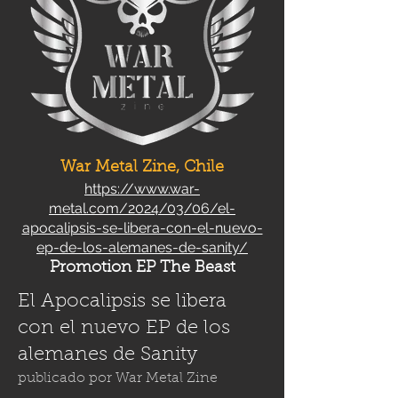
War Metal Zine, Chile
https://www.war-
metal.com/2024/03/06/el-
apocalipsis-se-libera-con-el-nuevo-
ep-de-los-alemanes-de-sanity/
Promotion EP The Beast
El Apocalipsis se libera
con el nuevo EP de los
alemanes de Sanity
publicado por
War Metal Zine