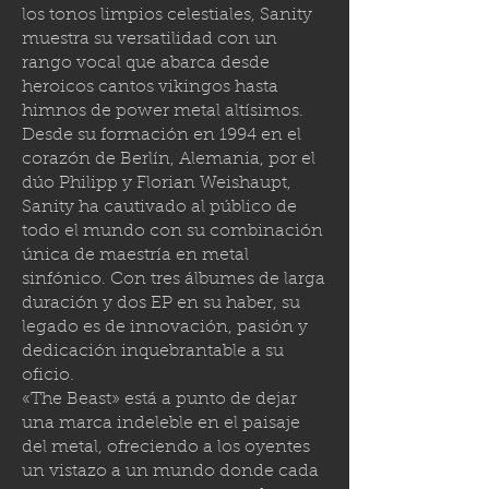
los tonos limpios celestiales, Sanity
muestra su versatilidad con un
rango vocal que abarca desde
heroicos cantos vikingos hasta
himnos de power metal altísimos.
Desde su formación en 1994 en el
corazón de Berlín, Alemania, por el
dúo Philipp y Florian Weishaupt,
Sanity ha cautivado al público de
todo el mundo con su combinación
única de maestría en metal
sinfónico. Con tres álbumes de larga
duración y dos EP en su haber, su
legado es de innovación, pasión y
dedicación inquebrantable a su
oficio.
«The Beast» está a punto de dejar
una marca indeleble en el paisaje
del metal, ofreciendo a los oyentes
un vistazo a un mundo donde cada