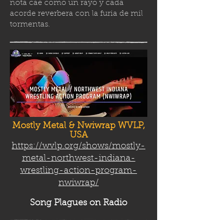
nota cae como un rayo y cada
acorde reverbera con la furia de mil
tormenta
s.
Mostly Metal & Nwiwrap WVLP,
USA
https://wvlp.org/shows/mostly-
metal-northwest-indiana-
wrestling-action-program-
nwiwrap/
Song Plag
ues on Radio