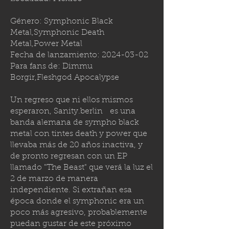
Género: Symphonic Black
Metal,Symphonic Death
Metal,Power Metal
Fecha de lanzamiento:
2024-03-02
Para fans de: Dimmu
Borgir,Fleshgod Apocalypse
Un regreso que ni ellos mismos
esperaron,
Sanity.berlin
es una
banda alemana de sympho black
metal con tintes death y power que
llevaba más de 20 años inactiva, y
de pronto regresan con un EP
llamado "The Beast" que verá la luz el
2 de marzo de manera
independiente. Si extrañan esa
época donde el symphonic era un
poco más agresivo, probablemente
puedan gustar de este próximo