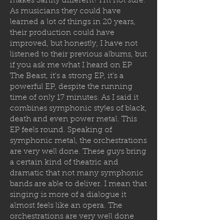
makes Sanity different? I'm not sure.
As musicians they could have
learned a lot of things in 20 years,
their production could have
improved, but honestly, I have not
listened to their previous albums, but
if you ask me what I heard on EP
The Beast, it's a strong EP, it's a
powerful EP, despite the running
time of only 17 minutes. As I said it
combines symphonic styles of black,
death and even power metal. This
EP feels round. Speaking of
symphonic metal, the orchestrations
are very well done. These guys bring
a certain kind of theatric and
dramatic that not many symphonic
bands are able to deliver. I mean that
singing is more of a dialogue it
almost feels like an opera. The
orchestrations are very well done