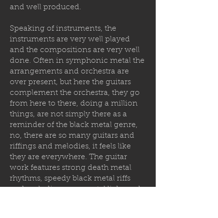
and well produced.
Speaking of instruments, the
instruments are very well played
and the compositions are very well
done. Often in symphonic metal the
arrangements and orchestra are
over present, but here the guitars
complement the orchestra, they go
from here to there, doing a million
things, are not simply there as a
reminder of the black metal genre,
no, there are so many guitars and
riffings and melodies, it feels like
they are everywhere. The guitar
work features strong death metal
rhythms, speedy black metal riffs
and melodic power metal licks and
of cause guitar solos. So when it
comes to guitars, I think they are