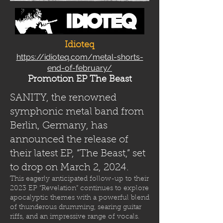
Idioteq
https://idioteq.com/metal-shorts-
end-of-february/
Promotion EP The Beast
SANITY, the renowned
symphonic metal band from
Berlin, Germany, has
announced the release of
their latest EP, “The Beast,” set
to drop on March 2, 2024.
This eagerly anticipated follow-up to their
2023 EP “Revelation” continues to explore
apocalyptic themes with a powerful blend
of thunderous drumming, searing guitar
riffs, and an impressive range of vocals.