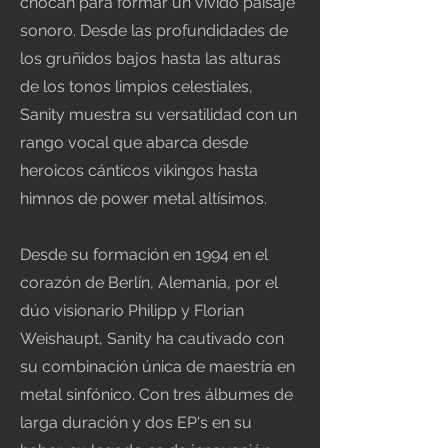
chocan para formar un vívido paisaje
sonoro. Desde las profundidades de
los gruñidos bajos hasta las alturas
de los tonos limpios celestiales,
Sanity muestra su versatilidad con un
rango vocal que abarca desde
heroicos cánticos vikingos hasta
himnos de power metal altísimos.
Desde su formación en 1994 en el
corazón de Berlín, Alemania, por el
dúo visionario Philipp y Florian
Weishaupt, Sanity ha cautivado con
su combinación única de maestría en
metal sinfónico. Con tres álbumes de
larga duración y dos EP's en su