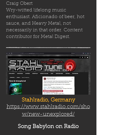
Craig Obert
Wry-witted lifelong music
enthusiast. Aficionado of beer, hot
sauce, and Heavy Metal, not
necessarily in that order. Content
contributor for Metal Digest.
Stahlradio, Germany
https://www.stahlradio.com/sho
w/new-unexplored/
Song Babylon
on Radio