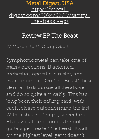
Metal Digest, USA
https://metal-
digest.com/2024/03/17/sanity-
the-beast-ep/
Review EP The Beast
17 March 2024 Craig Obert
Symphonic metal can take one of
many directions. Blackened,
orchestral, operatic, sinister, and
even prophetic. On ‘The Beast,’ these
German lads pursue all the above
and do so quite amicably. This has
long been their calling card, with
each release outperforming the last.
Within sheets of night, screeching
Black vocals and furious tremolo
guitars permeate ‘The Beast.’ It’s all
on the highest level, yet it doesn’t