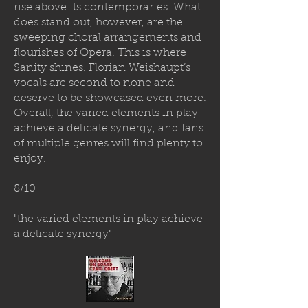
rise above its contemporaries. What
does stand out, however, are the
sweeping choral arrangements and
flourishes of Opera. This is where
Sanity shines. Florian Weishaupt’s
vocals are second to none and
deserve to be showcased even more.
Overall, the varied elements in play
achieve a delicate synergy, and fans
of multiple genres will find plenty to
enjoy.
8/10
"the varied elements in play achieve
a delicate synergy"