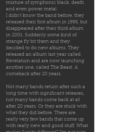
mixture of symphonic black, death
and even power metal.
I didn’t know the band before, they
released their first album in 1998, but
disappeared after their third album
in 2001. Suddenly some kind of
strange fly bit them and they
decided to
do new albums. They
released an album last year called
Revelation and are now launching
another one, called The Beast. A
comeback after 20 years.
Not many bands return after such a
long time with significant releases,
not many bands come back at all
after 20 years. Or they are stuck with
what they did before. There are
really very few bands that come up
with really new and good stuff. What