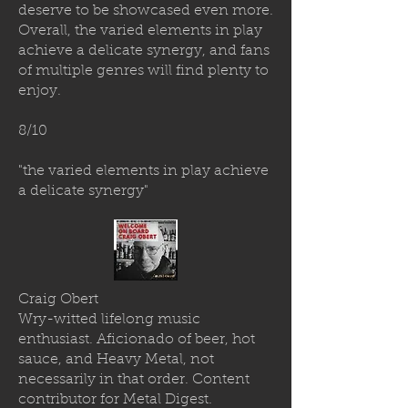
deserve to be showcased even more.
Overall, the varied elements in play
achieve a delicate synergy, and fans
of multiple genres will find plenty to
enjoy.
8/10
"the varied elements in play achieve
a delicate synergy"
Craig Obert
Wry-witted lifelong music
enthusiast. Aficionado of beer, hot
sauce, and Heavy Metal, not
necessarily in that order. Content
contributor for Metal Digest.