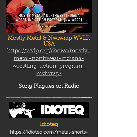
Mostly Metal & Nwiwrap WVLP,
USA
https://wvlp.org/shows/mostly-
metal-northwest-indiana-
wrestling-action-program-
nwiwrap/
Song Plag
ues on Radio
Idioteq
https://idioteq.com/metal-shorts-