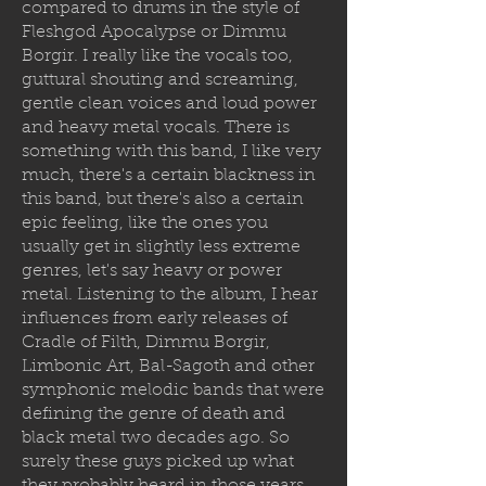
compared to drums in the style of
Fleshgod Apocalypse or Dimmu
Borgir. I really like the vocals too,
guttural shouting and screaming,
gentle clean voices and loud power
and heavy metal vocals. There is
something with this band, I like very
much, there's a certain blackness in
this band, but there's also a certain
epic feeling, like the ones you
usually get in slightly less extreme
genres, let's say heavy or power
metal. Listening to the album, I hear
influences from early releases of
Cradle of Filth, Dimmu Borgir,
Limbonic Art, Bal-Sagoth and other
symphonic melodic bands that were
defining the genre of death and
black metal two decades ago. So
surely these guys picked up what