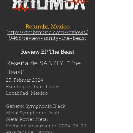
Retumbr, Mexico
http://rtmbmusic.com/reviews/
9465/review-sanity-the-beast
Review EP The Beast
Reseña de SANITY: "The
Beast"
23. Februar 2024
Escrito por: Yvan Lopez
Localidad: México
Género: Symphonic Black
Metal,Symphonic Death
Metal,Power Metal
Fecha de lanzamiento:
2024-03-02
Para fans de: Dimmu