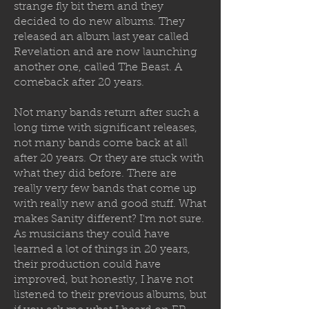
strange fly bit them and they
decided to
do new albums. They
released an album last year called
Revelation and are now launching
another one, called The Beast. A
comeback after 20 years.
Not many bands return after such a
long time with significant releases,
not many bands come back at all
after 20 years. Or they are stuck with
what they did before. There are
really very few bands that come up
with really new and good stuff. What
makes Sanity different? I'm not sure.
As musicians they could have
learned a lot of things in 20 years,
their production could have
improved, but honestly, I have not
listened to their previous albums, but