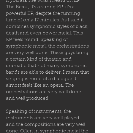
if you ask me what I heard on EP
The Beast, it's a strong EP, it's a
powerful EP, despite the running
time of only 17 minutes. As I said it
combines symphonic styles of black,
death and even power metal. This
EP feels round. Speaking of
symphonic metal, the orchestrations
are very well done. These guys bring
a certain kind of theatric and
dramatic that not many symphonic
bands are able to deliver. I mean that
singing is more of a dialogue it
almost feels like an opera. The
orchestrations are very well done
and well produced.
Speaking of instruments, the
instruments are very well played
and the compositions are very well
done. Often in symphonic metal the