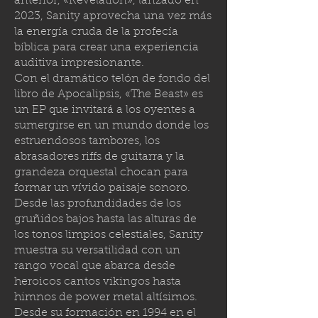
anterior, «Revelation», lanzado en
2023, Sanity aprovecha una vez más
la energía cruda de la profecía
bíblica para crear una experiencia
auditiva impresionante.
Con el dramático telón de fondo del
libro de Apocalipsis, «The Beast» es
un EP que invitará a los oyentes a
sumergirse en un mundo donde los
estruendosos tambores, los
abrasadores riffs de guitarra y la
grandeza orquestal chocan para
formar un vívido paisaje sonoro.
Desde las profundidades de los
gruñidos bajos hasta las alturas de
los tonos limpios celestiales, Sanity
muestra su versatilidad con un
rango vocal que abarca desde
heroicos cantos vikingos hasta
himnos de power metal altísimos.
Desde su formación en 1994 en el