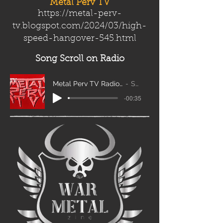
Metal Perv TV
https://metal-perv-
tv.blogspot.com/2024/03/high-
speed-hangover-545.html
Song Scroll
on Radio
Metal Perv TV Radio Scroll_edit2
Sanity
-00:35