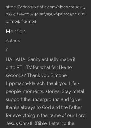
https://video.wixstatic.com/video/b10e22_
03534f2e2cd844c0af7e382f42f04c52/1080
p/mp4/file.mp4
Mention
Author:
?
HAHAHA, Sanity actually made it
onto RTL TV for what felt like 10
seconds? Thank you Simone
Lippmann-Marsch, thank you Life -
people, moments, stories! Stay metal,
support the underground and "give
thanks always to God and the Father
for everything in the name of our Lord
Jesus Christ!" (Bible, Letter to the