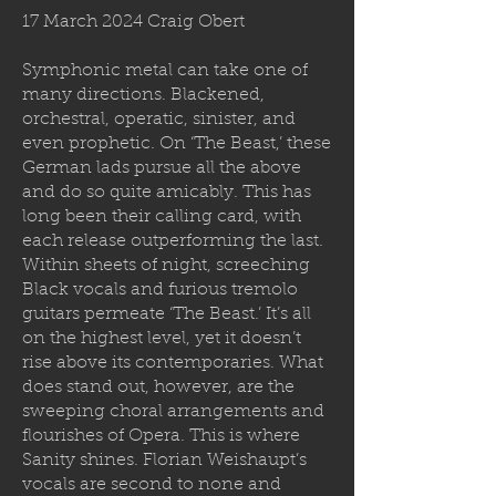
17 March 2024 Craig Obert
Symphonic metal can take one of
many directions. Blackened,
orchestral, operatic, sinister, and
even prophetic. On ‘The Beast,’ these
German lads pursue all the above
and do so quite amicably. This has
long been their calling card, with
each release outperforming the last.
Within sheets of night, screeching
Black vocals and furious tremolo
guitars permeate ‘The Beast.’ It’s all
on the highest level, yet it doesn’t
rise above its contemporaries. What
does stand out, however, are the
sweeping choral arrangements and
flourishes of Opera. This is where
Sanity shines. Florian Weishaupt’s
vocals are second to none and