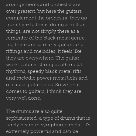
arrangements and orchestra are
over present, but here the guitars
complement the orchestra, they go
from here to there, doing a million
things, are not simply there as a
reminder of the black metal genre,
no, there are so many guitars and
riffings and melodies, it feels like
they are everywhere. The guitar
work features strong death metal
rhythms, speedy black metal riffs
and melodic power metal licks and
of cause guitar solos. So when it
comes to guitars, I think they are
very well done.
The drums are also quite
sophisticated, a type of drums that is
rarely heard in symphonic metal. It's
extremely powerful and can be