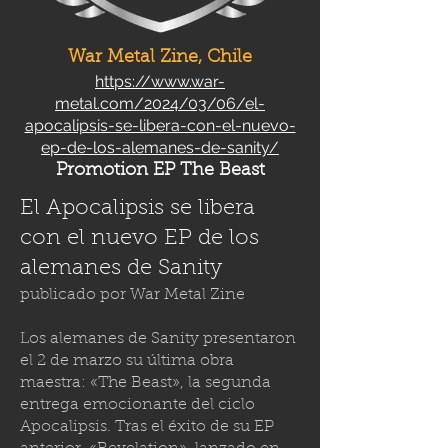
War Metal Zine, Chile
https://www.war-
metal.com/2024/03/06/el-
apocalipsis-se-libera-con-el-nuevo-
ep-de-los-alemanes-de-sanity/
Promotion EP The Beast
El Apocalipsis se libera
con el nuevo EP de los
alemanes de Sanity
publicado por
War Metal Zine
Los alemanes de Sanity presentaron
el 2 de marzo su última obra
maestra: «The Beast», la segunda
entrega emocionante del ciclo
Apocalipsis. Tras el éxito de su EP