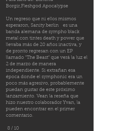
Borgir,Fleshgod Apocalypse
Un regreso que ni ellos mismos
esperaron,
Sanity.berlin
es una
banda alemana de sympho black
metal con tintes death y power que
llevaba más de 20 años inactiva, y
de pronto regresan con un EP
llamado "The Beast" que verá la luz el
2 de marzo de manera
independiente. Si extrañan esa
época donde el symphonic era un
poco más agresivo, probablemente
puedan gustar de este próximo
lanzamiento. Vean la reseña que
hizo nuestro colaborador Yvan, la
pueden encontrar en el primer
comentario.
8 / 10