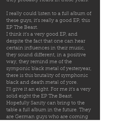
they probably heard in those years.
I really could listen to a full album of
these guys, it's really a good EP, this
EP The Beast.
I think it's a very good EP, and
despite the fact that one can hear
certain influences in their music,
they sound different, in a positive
way, they remind me of the
symponic black metal of yesteryear,
there is this brutality of symphonic
black and death metal of yore.
I'll give it an eight. For me it's a very
solid eight the EP The Beast.
Hopefully Sanity can bring to the
table a full album in the future. They
are German guys who are coming
back after 20 years and are really
more relevant than other bands with
17 minutes of an EP. Friends,