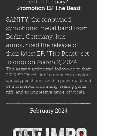
end-of-february/
Promotion EP The Beast
SANITY, the renowned
symphonic metal band from
Berlin, Germany, has
announced the release of
their latest EP, “The Beast,” set
to drop on March 2, 2024.
This eagerly anticipated follow-up to their
2023 EP “Revelation” continues to explore
apocalyptic themes with a powerful blend
of thunderous drumming, searing guitar
riffs, and an impressive range of vocals.
February 2024