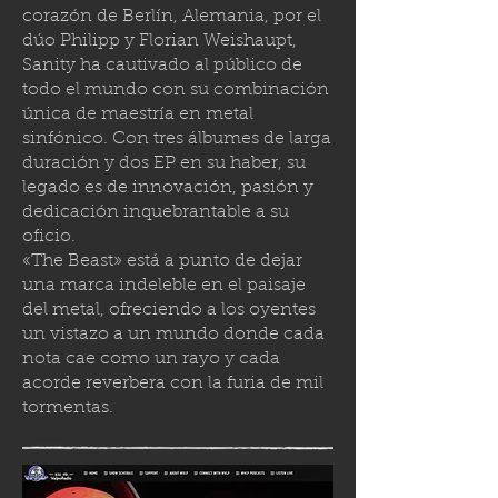
corazón de Berlín, Alemania, por el
dúo Philipp y Florian Weishaupt,
Sanity ha cautivado al público de
todo el mundo con su combinación
única de maestría en metal
sinfónico. Con tres álbumes de larga
duración y dos EP en su haber, su
legado es de innovación, pasión y
dedicación inquebrantable a su
oficio.
«The Beast» está a punto de dejar
una marca indeleble en el paisaje
del metal, ofreciendo a los oyentes
un vistazo a un mundo donde cada
nota cae como un rayo y cada
acorde reverbera con la furia de mil
tormenta
s.