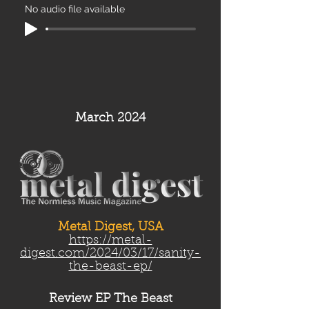
No audio file available
March 2024
Metal Digest, USA
https://metal-
digest.com/2024/03/17/sanity-
the-beast-ep/
Review EP The Beast