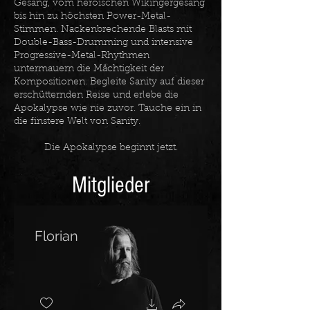
Gesang, vom heroischen Wikingergesang
bis hin zu höchsten Power-Metal-
Stimmen. Nackenbrechende Blasts mit
Double-Bass-Drumming und intensive
Progressive-Metal-Rhythmen
untermauern die Mächtigkeit der
Kompositionen. Begleite Sanity auf dieser
erschütternden Reise und erlebe die
Apokalypse wie nie zuvor. Tauche ein in
die finstere Welt von Sanity.
Die Apokalypse beginnt jetzt.
Mitglieder
Florian