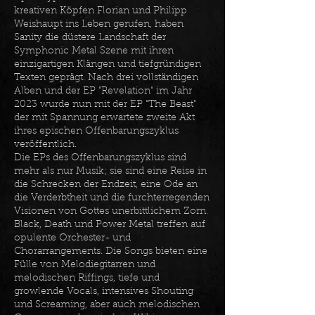
kreativen Köpfen Florian und Philipp
Weishaupt ins Leben gerufen, haben
Sanity die düstere Landschaft der
Symphonic Metal Szene mit ihren
einzigartigen Klängen und tiefgründigen
Texten geprägt. Nach drei vollständigen
Alben und der EP "Revelation" im Jahr
2023 wurde nun mit der EP "The Beast"
der mit Spannung erwartete zweite Akt
ihres epischen Offenbarungszyklus
veröffentlich.
Die EPs des Offenbarungszyklus sind
mehr als nur Musik; sie sind eine Reise in
die Schrecken der Endzeit, eine Ode an
die Verderbtheit und die furchterregenden
Visionen von Gottes unerbittlichem Zorn.
Black, Death und Power Metal treffen auf
opulente Orchester- und
Chorarrangements. Die Songs bieten eine
Fülle von Melodiegitarren und
melodischen Riffings, tiefe und
growlende Vocals, intensives Shouting
und Screaming, aber auch melodischen