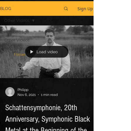
Sign Up
BLOG
Other Videos
Alle Beiträge
Other Videos
Blog English
Load video
Philipp
Nov 6, 2021
1 min read
Schattensymphonie, 20th
Anniversary, Symphonic Black
Metal at the Beginning of the