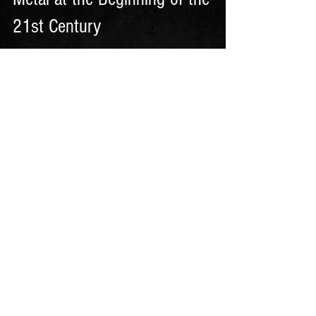
21st Century
Interview and throw back with Philipp,
Sanity's drummer, about the times at the
turn of the millennium when the album
Schattensymphonie...
Folge uns:
Do Not Sell My Personal Information
Impressum
Datenschutz
© 2023
The Toxic Void.
Erstellt
mit
Wix.com