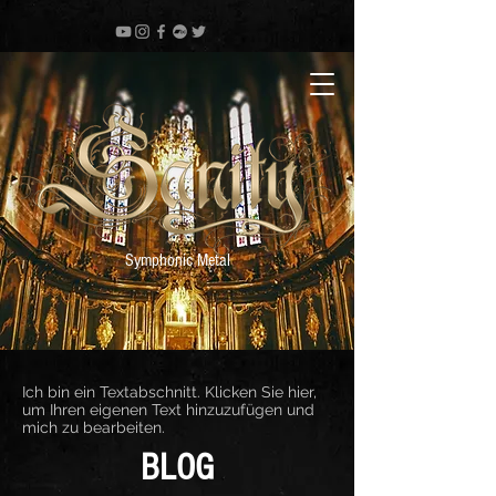
Symphonic Metal
Ich bin ein Textabschnitt. Klicken Sie hier,
um Ihren eigenen Text hinzuzufügen und
mich zu bearbeiten.
BLOG