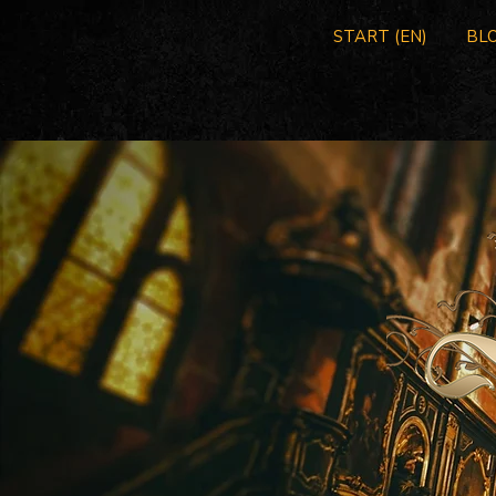
START (EN)
BLO