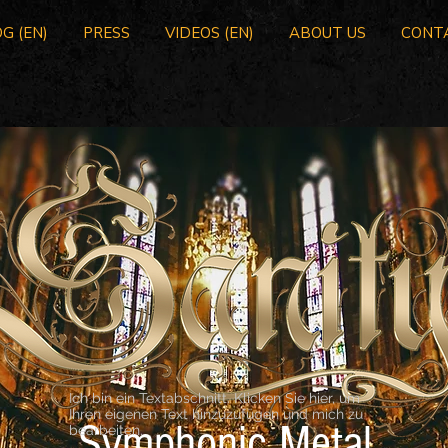
G (EN)
PRESS
VIDEOS (EN)
ABOUT US
CONT
Ich bin ein Textabschnitt. Klicken Sie hier, um
Ihren eigenen Text hinzuzufügen und mich zu
Symphonic Metal
bearbeiten.