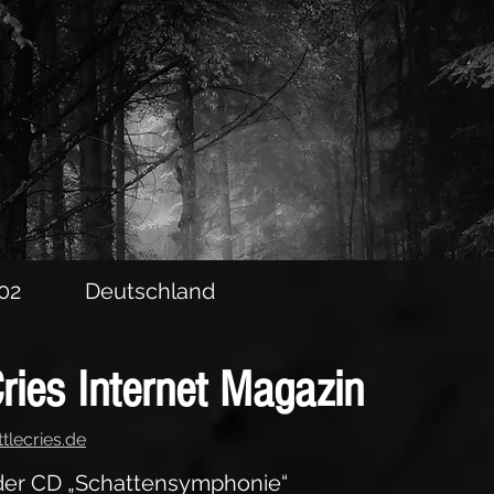
er CD „Schattensymphonie“
002
Deutschland
ries Internet Magazin
tlecries.de
der CD „Schattensymphonie“