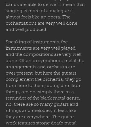
bands are able to deliver. I mean that
singing is more of a dialogue it
almost feels like an opera. The
orchestrations are very well done
and well produced.
Speaking of instruments, the
instruments are very well played
and the compositions are very well
done. Often in symphonic metal the
arrangements and orchestra are
over present, but here the guitars
complement the orchestra, they go
from here to there, doing a million
things, are not simply there as a
reminder of the black metal genre,
no, there are so many guitars and
riffings and melodies, it feels like
they are everywhere. The guitar
work features strong death metal