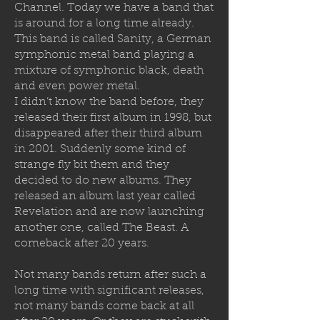
Channel. Today we have a band that
is around for a long time already.
This band is called Sanity, a German
symphonic metal band playing a
mixture of symphonic black, death
and even power metal.
I didn’t know the band before, they
released their first album in 1998, but
disappeared after their third album
in 2001. Suddenly some kind of
strange fly bit them and they
decided to
do new albums. They
released an album last year called
Revelation and are now launching
another one, called The Beast. A
comeback after 20 years.
Not many bands return after such a
long time with significant releases,
not many bands come back at all