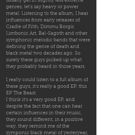
usually get in slightly less extreme
genres, let's say heavy or power
metal. Listening to the album, I hear
influences from early releases of
Cradle of Filth, Dimmu Borgir,
Limbonic Art, Bal-Sagoth and other
symphonic melodic bands that were
defining the genre of death and
black metal two decades ago. So
surely these guys picked up what
they probably heard in those years.
I really could listen to a full album of
these guys, it's really a good EP, this
EP The Beast.
I think it's a very good EP, and
despite the fact that one can hear
certain influences in their music,
they sound different, in a positive
way, they remind me of the
symponic black metal of yesteryear,