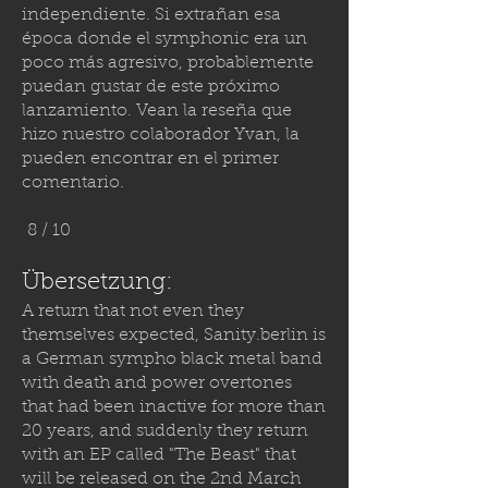
independiente. Si extrañan esa
época donde el symphonic era un
poco más agresivo, probablemente
puedan gustar de este próximo
lanzamiento. Vean la reseña que
hizo nuestro colaborador Yvan, la
pueden encontrar en el primer
comentario.
8 / 10
Übersetzung:
A return that not even they
themselves expected,
Sanity.berlin
is
a German sympho black metal band
with death and power overtones
that had been inactive for more than
20 years, and suddenly they return
with an EP called "The Beast" that
will be released on the 2nd March