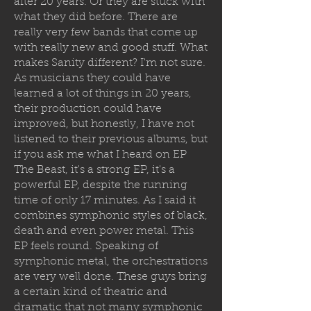
after 20 years. Or they are stuck with
what they did before. There are
really very few bands that come up
with really new and good stuff. What
makes Sanity different? I'm not sure.
As musicians they could have
learned a lot of things in 20 years,
their production could have
improved, but honestly, I have not
listened to their previous albums, but
if you ask me what I heard on EP
The Beast, it's a strong EP, it's a
powerful EP, despite the running
time of only 17 minutes. As I said it
combines symphonic styles of black,
death and even power metal. This
EP feels round. Speaking of
symphonic metal, the orchestrations
are very well done. These guys bring
a certain kind of theatric and
dramatic that not many symphonic