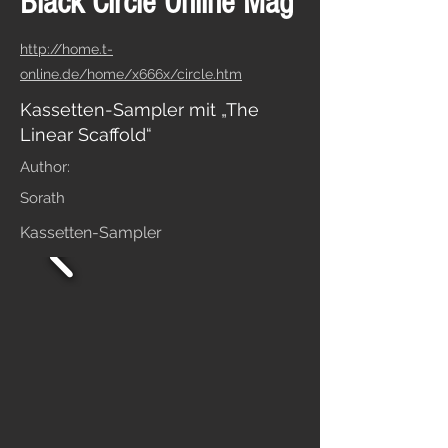
Black Circle Online Mag
http://home.t-
online.de/home/x666x/circle.htm
Kassetten-Sampler mit „The
Linear Scaffold“
Author:
Sorath
Kassetten-Sampler