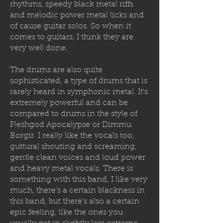
rhythms, speedy black metal riffs
and melodic power metal licks and
of cause guitar solos. So when it
comes to guitars, I think they are
very well done.
The drums are also quite
sophisticated, a type of drums that is
rarely heard in symphonic metal. It's
extremely powerful and can be
compared to drums in the style of
Fleshgod Apocalypse or Dimmu
Borgir. I really like the vocals too,
guttural shouting and screaming,
gentle clean voices and loud power
and heavy metal vocals. There is
something with this band, I like very
much, there's a certain blackness in
this band, but there's also a certain
epic feeling, like the ones you