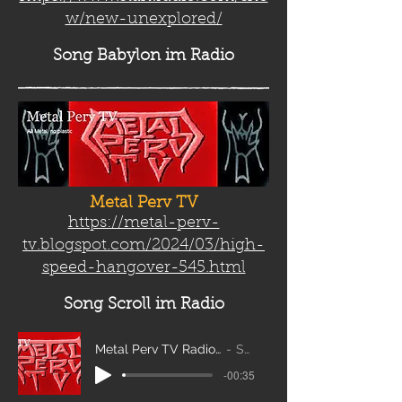
w/new-unexplored/
Song Babylon
im Radio
Metal Perv TV
https://metal-perv-
tv.blogspot.com/2024/03/high-
speed-hangover-545.html
Song Scroll
im Radio
Metal Perv TV Radio Scroll_edit2
Sanity
-00:35