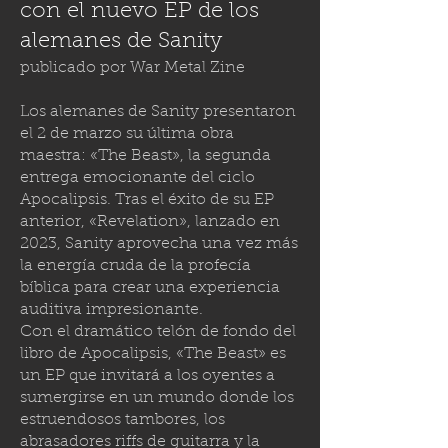
con el nuevo EP de los
alemanes de Sanity
publicado por
War Metal Zine
Los alemanes de Sanity presentaron
el 2 de marzo su última obra
maestra: «The Beast», la segunda
entrega emocionante del ciclo
Apocalipsis. Tras el éxito de su EP
anterior, «Revelation», lanzado en
2023, Sanity aprovecha una vez más
la energía cruda de la profecía
bíblica para crear una experiencia
auditiva impresionante.
Con el dramático telón de fondo del
libro de Apocalipsis, «The Beast» es
un EP que invitará a los oyentes a
sumergirse en un mundo donde los
estruendosos tambores, los
abrasadores riffs de guitarra y la