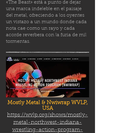
«The Beast» está a punto de dejar
una marca indeleble en el paisaje
del metal, ofreciendo a los oyentes
un vistazo a un mundo donde cada
nota cae como un rayo y cada
acorde reverbera con la furia de mil
tormenta
s.
Mostly Metal & Nwiwrap WVLP,
USA
https://wvlp.org/shows/mostly-
metal-northwest-indiana-
wrestling-action-program-