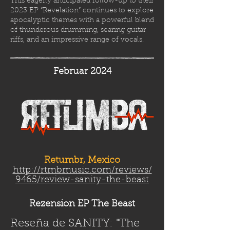
This eagerly anticipated follow-up to their
2023 EP “Revelation” continues to explore
apocalyptic themes with a powerful blend
of thunderous drumming, searing guitar
riffs, and an impressive range of vocals.
Februar 2024
Retumbr, Mexico
http://rtmbmusic.com/reviews/
9465/review-sanity-the-beast
Rezension EP The Beast
Reseña de SANITY: "The