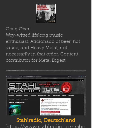
Craig Obert
Wry-witted lifelong music
enthusiast. Aficionado of beer, hot
sauce, and Heavy Metal, not
necessarily in that order. Content
contributor for Metal Digest.
Stahlradio, Deutschland
https://www.stahlradio.com/sho