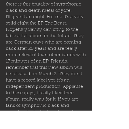
there is this brutality of symphonic
black and death metal of yore.
I'll give it an eight. For me it's a very
solid eight the EP The Beast.
Hopefully Sanity can bring to the
table a full album in the future. They
are German guys who are coming
back after 20 years and are really
more relevant than other bands with
17 minutes of an EP. Friends,
remember that this new album will
be released on March 2. They don't
have a record label yet, it’s an
independent production. Applause
to these guys, I really liked their
album, really wait for it, if you are
fans of symphonic black and
symphonic death, together with
epic power metal. Very good guitars,
very good drums, good vocals, very