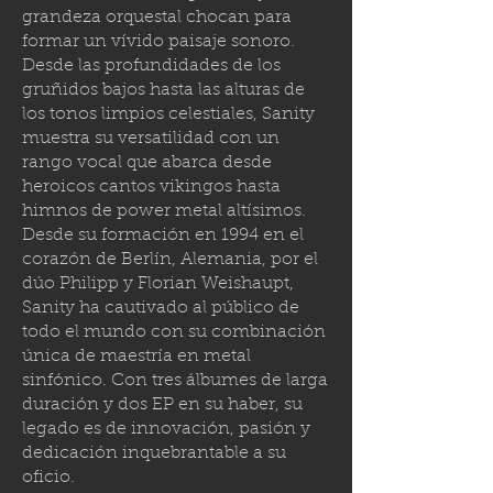
grandeza orquestal chocan para
formar un vívido paisaje sonoro.
Desde las profundidades de los
gruñidos bajos hasta las alturas de
los tonos limpios celestiales, Sanity
muestra su versatilidad con un
rango vocal que abarca desde
heroicos cantos vikingos hasta
himnos de power metal altísimos.
Desde su formación en 1994 en el
corazón de Berlín, Alemania, por el
dúo Philipp y Florian Weishaupt,
Sanity ha cautivado al público de
todo el mundo con su combinación
única de maestría en metal
sinfónico. Con tres álbumes de larga
duración y dos EP en su haber, su
legado es de innovación, pasión y
dedicación inquebrantable a su
oficio.