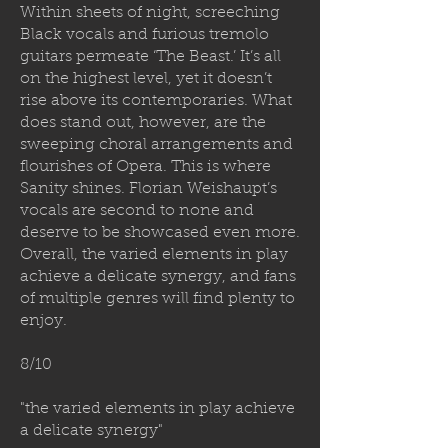
Within sheets of night, screeching
Black vocals and furious tremolo
guitars permeate ‘The Beast.’ It’s all
on the highest level, yet it doesn’t
rise above its contemporaries. What
does stand out, however, are the
sweeping choral arrangements and
flourishes of Opera. This is where
Sanity shines. Florian Weishaupt’s
vocals are second to none and
deserve to be showcased even more.
Overall, the varied elements in play
achieve a delicate synergy, and fans
of multiple genres will find plenty to
enjoy.
8/10
"the varied elements in play achieve
a delicate synergy"