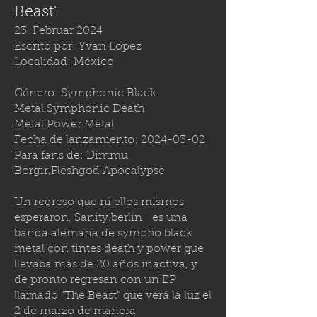
Beast"
23. Februar 2024
Escrito por: Yvan Lopez
Localidad: México
Género: Symphonic Black
Metal,Symphonic Death
Metal,Power Metal
Fecha de lanzamiento:
2024-03-02
Para fans de: Dimmu
Borgir,Fleshgod Apocalypse
Un regreso que ni ellos mismos
esperaron,
Sanity.berlin
es una
banda alemana de sympho black
metal con tintes death y power que
llevaba más de 20 años inactiva, y
de pronto regresan con un EP
llamado "The Beast" que verá la luz el
2 de marzo de manera