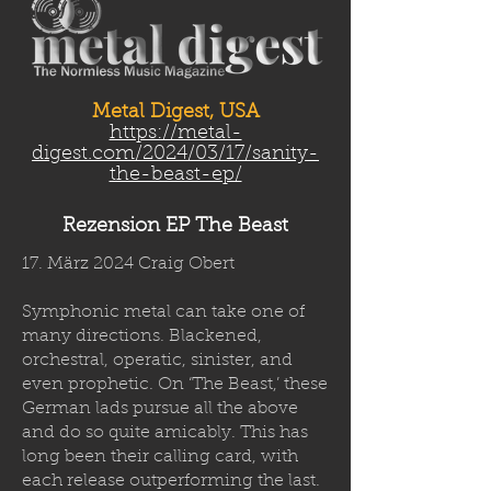
Metal Digest, USA
https://metal-
digest.com/2024/03/17/sanity-
the-beast-ep/
Rezension EP The Beast
17. März 2024 Craig Obert
Symphonic metal can take one of
many directions. Blackened,
orchestral, operatic, sinister, and
even prophetic. On ‘The Beast,’ these
German lads pursue all the above
and do so quite amicably. This has
long been their calling card, with
each release outperforming the last.