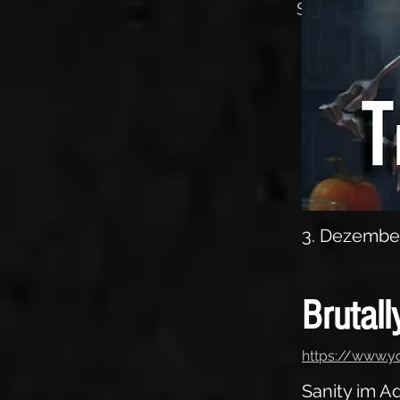
Sanity im A
3. Dezembe
Brutall
https://www.
Sanity im A