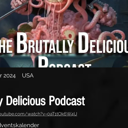
dventskalender
r 2024
USA
y Delicious Podcast
youtube.com/watch?v=0aT1tOk6W4U
dventskalender