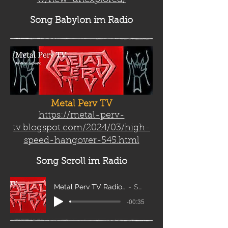
w/new-unexplored/
Song Babylon
im Radio
Metal Perv TV
https://metal-perv-
tv.blogspot.com/2024/03/high-
speed-hangover-545.html
Song Scroll
im Radio
Metal Perv TV Radio Scroll_edit2
Sanity
-00:35