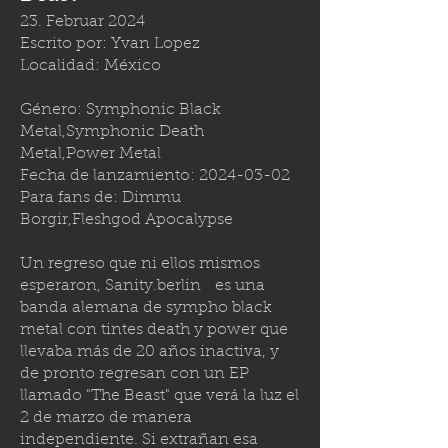
23. Februar 2024
Escrito por: Yvan Lopez
Localidad: México
Género: Symphonic Black
Metal,Symphonic Death
Metal,Power Metal
Fecha de lanzamiento:
2024-03-02
Para fans de: Dimmu
Borgir,Fleshgod Apocalypse
Un regreso que ni ellos mismos
esperaron,
Sanity.berlin
es una
banda alemana de sympho black
metal con tintes death y power que
llevaba más de 20 años inactiva, y
de pronto regresan con un EP
llamado "The Beast" que verá la luz el
2 de marzo de manera
independiente. Si extrañan esa