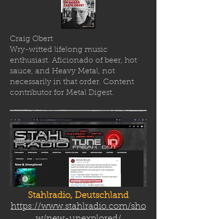
Craig Obert
Wry-witted lifelong music
enthusiast. Aficionado of beer, hot
sauce, and Heavy Metal, not
necessarily in that order. Content
contributor for Metal Digest.
Stahlradio, Deutschland
https://www.stahlradio.com/sho