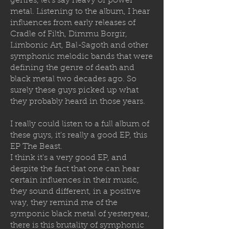
genres, let's say heavy or power
metal. Listening to the album, I hear
influences from early releases of
Cradle of Filth, Dimmu Borgir,
Limbonic Art, Bal-Sagoth and other
symphonic melodic bands that were
defining the genre of death and
black metal two decades ago. So
surely these guys picked up what
they probably heard in those years.
I really could listen to a full album of
these guys, it's really a good EP, this
EP The Beast.
I think it's a very good EP, and
despite the fact that one can hear
certain influences in their music,
they sound different, in a positive
way, they remind me of the
symponic black metal of yesteryear,
there is this brutality of symphonic