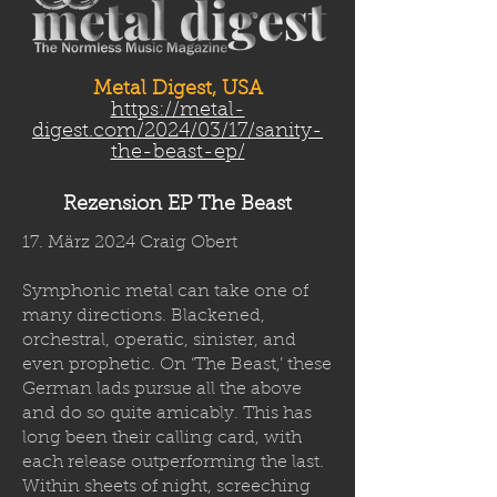
Metal Digest, USA
https://metal-
digest.com/2024/03/17/sanity-
the-beast-ep/
Rezension EP The Beast
17. März 2024 Craig Obert
Symphonic metal can take one of
many directions. Blackened,
orchestral, operatic, sinister, and
even prophetic. On ‘The Beast,’ these
German lads pursue all the above
and do so quite amicably. This has
long been their calling card, with
each release outperforming the last.
Within sheets of night, screeching