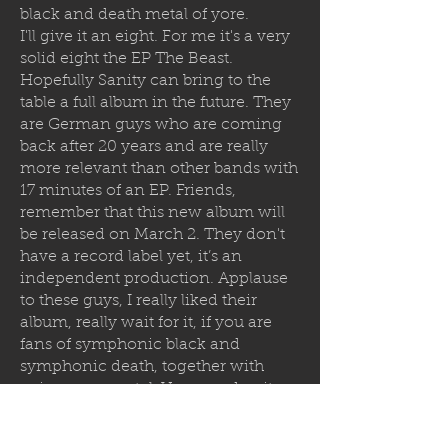
black and death metal of yore.
I'll give it an eight. For me it's a very
solid eight the EP The Beast.
Hopefully Sanity can bring to the
table a full album in the future. They
are German guys who are coming
back after 20 years and are really
more relevant than other bands with
17 minutes of an EP. Friends,
remember that this new album will
be released on March 2. They don't
have a record label yet, it’s an
independent production. Applause
to these guys, I really liked their
album, really wait for it, if you are
fans of symphonic black and
symphonic death, together with
epic power metal. Very good guitars,
very good drums, good vocals, very
good record. Friends, we'll be seeing