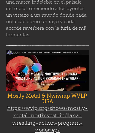
una marca indeleble en el paisaje
del metal, ofreciendo a los oyentes
un vistazo a un mundo donde cada
nota cae como un rayo y cada
acorde reverbera con la furia de mil
tormenta
s.
Mostly Metal & Nwiwrap WVLP,
USA
https://wvlp.org/shows/mostly-
metal-northwest-indiana-
wrestling-action-program-
nwiwrap/