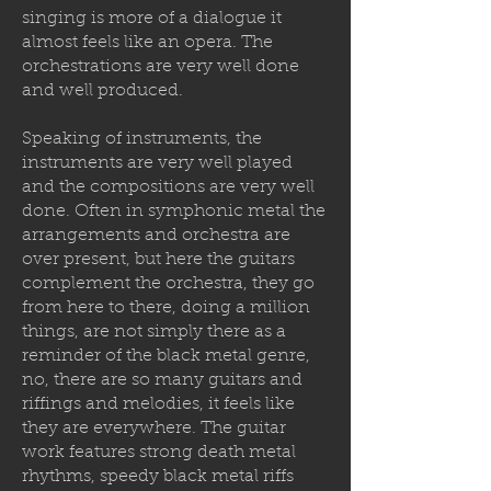
singing is more of a dialogue it
almost feels like an opera. The
orchestrations are very well done
and well produced.
Speaking of instruments, the
instruments are very well played
and the compositions are very well
done. Often in symphonic metal the
arrangements and orchestra are
over present, but here the guitars
complement the orchestra, they go
from here to there, doing a million
things, are not simply there as a
reminder of the black metal genre,
no, there are so many guitars and
riffings and melodies, it feels like
they are everywhere. The guitar
work features strong death metal
rhythms, speedy black metal riffs