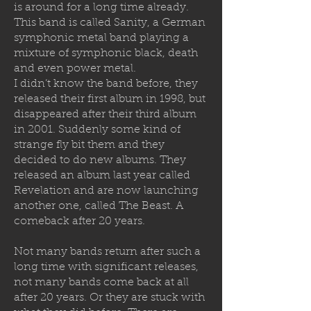
is around for a long time already.
This band is called Sanity, a German
symphonic metal band playing a
mixture of symphonic black, death
and even power metal.
I didn’t know the band before, they
released their first album in 1998, but
disappeared after their third album
in 2001. Suddenly some kind of
strange fly bit them and they
decided to
do new albums. They
released an album last year called
Revelation and are now launching
another one, called The Beast. A
comeback after 20 years.
Not many bands return after such a
long time with significant releases,
not many bands come back at all
after 20 years. Or they are stuck with