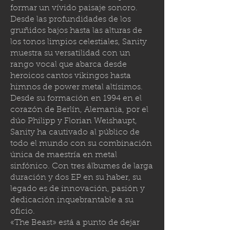
formar un vívido paisaje sonoro.
Desde las profundidades de los
gruñidos bajos hasta las alturas de
los tonos limpios celestiales, Sanity
muestra su versatilidad con un
rango vocal que abarca desde
heroicos cantos vikingos hasta
himnos de power metal altísimos.
Desde su formación en 1994 en el
corazón de Berlín, Alemania, por el
dúo Philipp y Florian Weishaupt,
Sanity ha cautivado al público de
todo el mundo con su combinación
única de maestría en metal
sinfónico. Con tres álbumes de larga
duración y dos EP en su haber, su
legado es de innovación, pasión y
dedicación inquebrantable a su
oficio.
«The Beast» está a punto de dejar