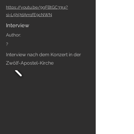
https://youtu.be/9gFBtGC33r4?
si=L5hi7dAm1fE9cNWN
Interview
Author:
?
Interview nach dem Konzert in der
Zwölf-Apostel-Kirche