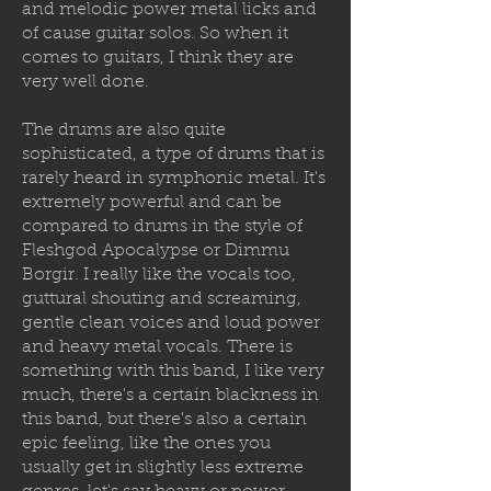
and melodic power metal licks and
of cause guitar solos. So when it
comes to guitars, I think they are
very well done.
The drums are also quite
sophisticated, a type of drums that is
rarely heard in symphonic metal. It's
extremely powerful and can be
compared to drums in the style of
Fleshgod Apocalypse or Dimmu
Borgir. I really like the vocals too,
guttural shouting and screaming,
gentle clean voices and loud power
and heavy metal vocals. There is
something with this band, I like very
much, there's a certain blackness in
this band, but there's also a certain
epic feeling, like the ones you
usually get in slightly less extreme