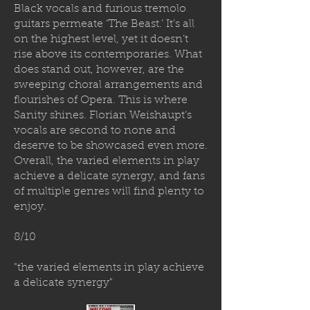
Black vocals and furious tremolo
guitars permeate ‘The Beast.’ It’s all
on the highest level, yet it doesn’t
rise above its contemporaries. What
does stand out, however, are the
sweeping choral arrangements and
flourishes of Opera. This is where
Sanity shines. Florian Weishaupt’s
vocals are second to none and
deserve to be showcased even more.
Overall, the varied elements in play
achieve a delicate synergy, and fans
of multiple genres will find plenty to
enjoy.
8/10
"the varied elements in play achieve
a delicate synergy"