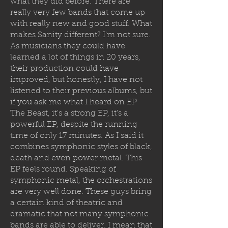
what they did before. There are
really very few bands that come up
with really new and good stuff. What
makes Sanity different? I'm not sure.
As musicians they could have
learned a lot of things in 20 years,
their production could have
improved, but honestly, I have not
listened to their previous albums, but
if you ask me what I heard on EP
The Beast, it's a strong EP, it's a
powerful EP, despite the running
time of only 17 minutes. As I said it
combines symphonic styles of black,
death and even power metal. This
EP feels round. Speaking of
symphonic metal, the orchestrations
are very well done. These guys bring
a certain kind of theatric and
dramatic that not many symphonic
bands are able to deliver. I mean that