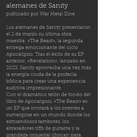
alemanes de Sanity
publicado por
War Metal Zine
Los alemanes de Sanity presentaron
el 2 de marzo su última obra
maestra: «The Beast», la segunda
entrega emocionante del ciclo
Apocalipsis. Tras el éxito de su EP
anterior, «Revelation», lanzado en
2023, Sanity aprovecha una vez más
la energía cruda de la profecía
bíblica para crear una experiencia
auditiva impresionante.
Con el dramático telón de fondo del
libro de Apocalipsis, «The Beast» es
un EP que invitará a los oyentes a
sumergirse en un mundo donde los
estruendosos tambores, los
abrasadores riffs de guitarra y la
grandeza orquestal chocan para