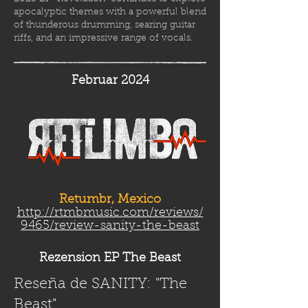
apocalyptic themes with a powerful blend
of thunderous drumming, searing guitar
riffs, and an impressive range of vocals.
Februar 2024
Retumbr, Mexico
http://rtmbmusic.com/reviews/
9465/review-sanity-the-beast
Rezension EP The Beast
Reseña de SANITY: "The
Beast"