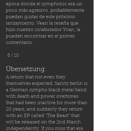
época donde el symphonic era un
poco más agresivo, probablemente
puedan gustar de este próximo
lanzamiento. Vean la reseña que
hizo nuestro colaborador Yvan, la
pueden encontrar en el primer
comentario.
8 / 10
Übersetzung:
A return that not even they
themselves expected,
Sanity.berlin
is
a German sympho black metal band
with death and power overtones
that had been inactive for more than
20 years, and suddenly they return
with an EP called "The Beast" that
will be released on the 2nd March
independently. If you miss that era