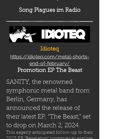
Song Plag
ues im Radio
Idioteq
https://idioteq.com/metal-shorts-
end-of-february/
Promotion EP The Beast
SANITY, the renowned
symphonic metal band from
Berlin, Germany, has
announced the release of
their latest EP, “The Beast,” set
to drop on March 2, 2024.
This eagerly anticipated follow-up to their
2023 EP “Revelation” continues to explore