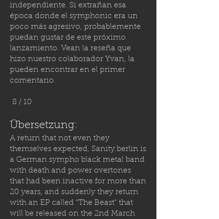
independiente. Si extrañan esa
época donde el symphonic era un
poco más agresivo, probablemente
puedan gustar de este próximo
lanzamiento. Vean la reseña que
hizo nuestro colaborador Yvan, la
pueden encontrar en el primer
comentario.
8 / 10
Übersetzung:
A return that not even they
themselves expected,
Sanity.berlin
is
a German sympho black metal band
with death and power overtones
that had been inactive for more than
20 years, and suddenly they return
with an EP called "The Beast" that
will be released on the 2nd March