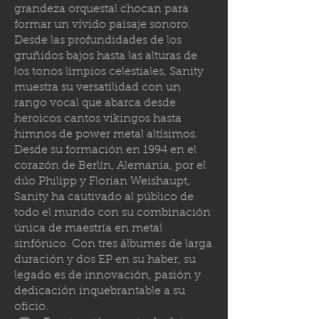
grandeza orquestal chocan para
formar un vívido paisaje sonoro.
Desde las profundidades de los
gruñidos bajos hasta las alturas de
los tonos limpios celestiales, Sanity
muestra su versatilidad con un
rango vocal que abarca desde
heroicos cantos vikingos hasta
himnos de power metal altísimos.
Desde su formación en 1994 en el
corazón de Berlín, Alemania, por el
dúo Philipp y Florian Weishaupt,
Sanity ha cautivado al público de
todo el mundo con su combinación
única de maestría en metal
sinfónico. Con tres álbumes de larga
duración y dos EP en su haber, su
legado es de innovación, pasión y
dedicación inquebrantable a su
oficio.