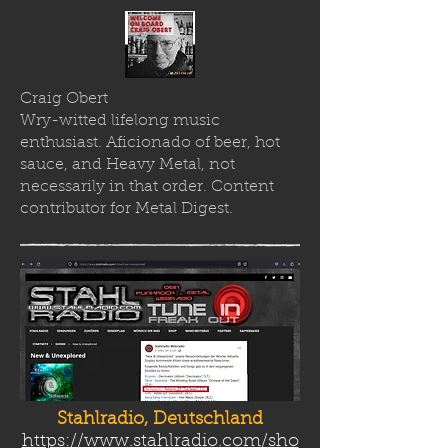
Craig Obert
Wry-witted lifelong music
enthusiast. Aficionado of beer, hot
sauce, and Heavy Metal, not
necessarily in that order. Content
contributor for Metal Digest.
Stahlradio, Deutschland
https://www.stahlradio.com/sho