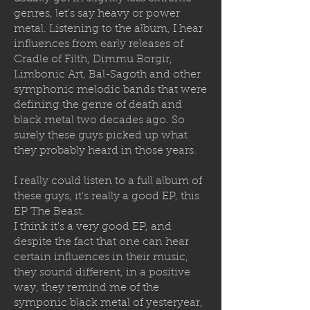
genres, let's say heavy or power
metal. Listening to the album, I hear
influences from early releases of
Cradle of Filth, Dimmu Borgir,
Limbonic Art, Bal-Sagoth and other
symphonic melodic bands that were
defining the genre of death and
black metal two decades ago. So
surely these guys picked up what
they probably heard in those years.
I really could listen to a full album of
these guys, it's really a good EP, this
EP The Beast.
I think it's a very good EP, and
despite the fact that one can hear
certain influences in their music,
they sound different, in a positive
way, they remind me of the
symponic black metal of yesteryear,