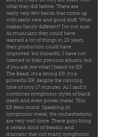
after 20 years. Or they are stuck with
what they did before. There are
really very few bands that come up
with really new and good stuff. What
makes Sanity different? I'm not sure.
As musicians they could have
learned a lot of things in 20 years,
their production could have
improved, but honestly, I have not
listened to their previous albums, but
if you ask me what I heard on EP
The Beast, it's a strong EP, it's a
powerful EP, despite the running
time of only 17 minutes. As I said it
combines symphonic styles of black,
death and even power metal. This
EP feels round. Speaking of
symphonic metal, the orchestrations
are very well done. These guys bring
a certain kind of theatric and
dramatic that not many symphonic