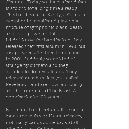
Channel. Today we have a band that
is around for a long time already.
This band is called Sanity, a German
symphonic metal band playing a
mixture of symphonic black, death
and even power metal.
I didn’t know the band before, they
released their first album in 1998, but
disappeared after their third album
in 2001. Suddenly some kind of
strange fly bit them and they
decided to
do new albums. They
released an album last year called
Revelation and are now launching
another one, called The Beast. A
comeback after 20 years.
Not many bands return after such a
long time with significant releases,
not many bands come back at all