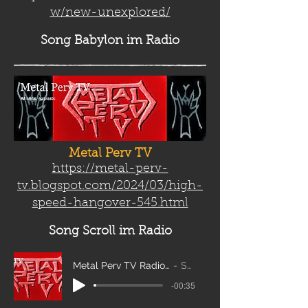
w/new-unexplored/
Song Babylon
im Radio
Metal Perv TV
https://metal-perv-
tv.blogspot.com/2024/03/high-
speed-hangover-545.html
Song Scroll
im Radio
Metal Perv TV Radio Scroll_edit2
Sanity
-00:35