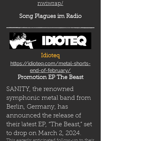
nwiwrap/
Song Plag
ues im Radio
Idioteq
https://idioteq.com/metal-shorts-
end-of-february/
Promotion EP The Beast
SANITY, the renowned
symphonic metal band from
Berlin, Germany, has
announced the release of
their latest EP, “The Beast,” set
to drop on March 2, 2024.
This eagerly anticipated follow-up to their