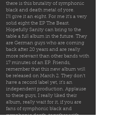
there is this brutality of symphonic
black and death metal of yore.
I'll give it an eight. For me it's a very
solid eight the EP The Beast.
Hopefully Sanity can bring to the
table a full album in the future. They
are German guys who are coming
back after 20 years and are really
more relevant than other bands with
17 minutes of an EP. Friends,
remember that this new album will
be released on March 2. They don't
have a record label yet, it’s an
independent production. Applause
to these guys, I really liked their
album, really wait for it, if you are
fans of symphonic black and
symphonic death, together with
epic power metal. Very good guitars,
very good drums, good vocals, very