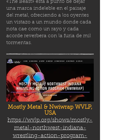
«The Beast» está a punto de dejar
una marca indeleble en el paisaje
del metal, ofreciendo a los oyentes
un vistazo a un mundo donde cada
nota cae como un rayo y cada
acorde reverbera con la furia de mil
tormenta
s.
Mostly Metal & Nwiwrap WVLP,
USA
https://wvlp.org/shows/mostly-
metal-northwest-indiana-
wrestling-action-program-