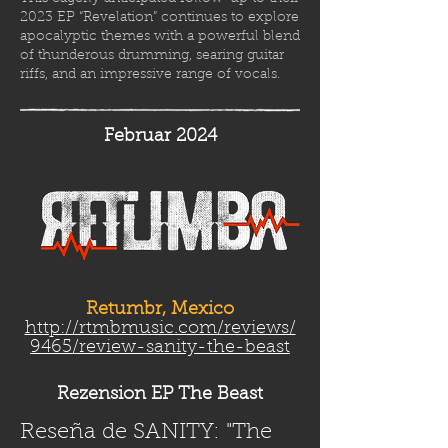
2023 EP “Revelation” continues to explore
apocalyptic themes with a powerful blend
of thunderous drumming, searing guitar
riffs, and an impressive range of vocals.
Februar 2024
Retumbr, Mexico
http://rtmbmusic.com/reviews/
9465/review-sanity-the-beast
Rezension EP The Beast
Reseña de SANITY: "The