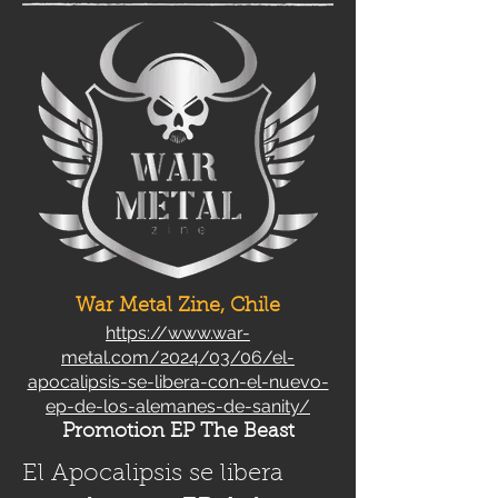
War Metal Zine, Chile
https://www.war-
metal.com/2024/03/06/el-
apocalipsis-se-libera-con-el-nuevo-
ep-de-los-alemanes-de-sanity/
Promotion EP The Beast
El Apocalipsis se libera