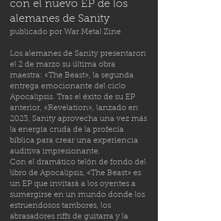
con el nuevo EP de los
alemanes de Sanity
publicado por
War Metal Zine
Los alemanes de Sanity presentaron
el 2 de marzo su última obra
maestra: «The Beast», la segunda
entrega emocionante del ciclo
Apocalipsis. Tras el éxito de su EP
anterior, «Revelation», lanzado en
2023, Sanity aprovecha una vez más
la energía cruda de la profecía
bíblica para crear una experiencia
auditiva impresionante.
Con el dramático telón de fondo del
libro de Apocalipsis, «The Beast» es
un EP que invitará a los oyentes a
sumergirse en un mundo donde los
estruendosos tambores, los
abrasadores riffs de guitarra y la