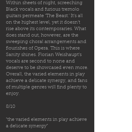
Within sheets of night, screeching
Black vocals and furious tremolo
guitars permeate ‘The Beast.’ It’s all
on the highest level, yet it doesn’t
rise above its contemporaries. What
does stand out, however, are the
sweeping choral arrangements and
flourishes of Opera. This is where
Sanity shines. Florian Weishaupt’s
vocals are second to none and
deserve to be showcased even more.
Overall, the varied elements in play
achieve a delicate synergy, and fans
of multiple genres will find plenty to
enjoy.
8/10
"the varied elements in play achieve
a delicate synergy"