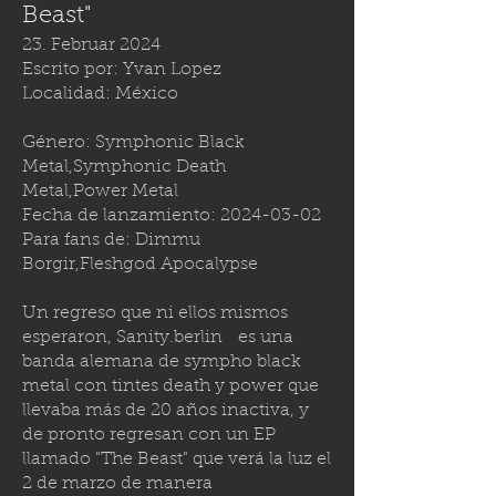
Beast"
23. Februar 2024
Escrito por: Yvan Lopez
Localidad: México
Género: Symphonic Black
Metal,Symphonic Death
Metal,Power Metal
Fecha de lanzamiento:
2024-03-02
Para fans de: Dimmu
Borgir,Fleshgod Apocalypse
Un regreso que ni ellos mismos
esperaron,
Sanity.berlin
es una
banda alemana de sympho black
metal con tintes death y power que
llevaba más de 20 años inactiva, y
de pronto regresan con un EP
llamado "The Beast" que verá la luz el
2 de marzo de manera