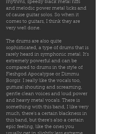
rhythms, speedy black metal riffs
and melodic power metal licks and
of cause guitar solos. So when it
comes to guitars, I think they are
very well done.
The drums are also quite
sophisticated, a type of drums that is
rarely heard in symphonic metal. It's
extremely powerful and can be
compared to drums in the style of
Fleshgod Apocalypse or Dimmu
Borgir. I really like the vocals too,
guttural shouting and screaming,
gentle clean voices and loud power
and heavy metal vocals. There is
something with this band, I like very
much, there's a certain blackness in
this band, but there's also a certain
epic feeling, like the ones you
usually get in slightly less extreme