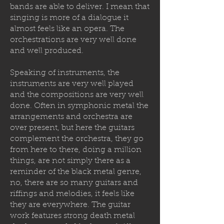
bands are able to deliver. I mean that
singing is more of a dialogue it
almost feels like an opera. The
orchestrations are very well done
and well produced.
Speaking of instruments, the
instruments are very well played
and the compositions are very well
done. Often in symphonic metal the
arrangements and orchestra are
over present, but here the guitars
complement the orchestra, they go
from here to there, doing a million
things, are not simply there as a
reminder of the black metal genre,
no, there are so many guitars and
riffings and melodies, it feels like
they are everywhere. The guitar
work features strong death metal