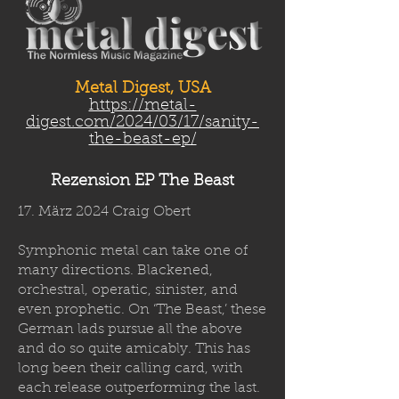
Metal Digest, USA
https://metal-
digest.com/2024/03/17/sanity-
the-beast-ep/
Rezension EP The Beast
17. März 2024 Craig Obert
Symphonic metal can take one of
many directions. Blackened,
orchestral, operatic, sinister, and
even prophetic. On ‘The Beast,’ these
German lads pursue all the above
and do so quite amicably. This has
long been their calling card, with
each release outperforming the last.