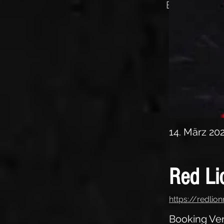
Booking Ver
14. März 20
Red Li
https://redlio
Booking Ver