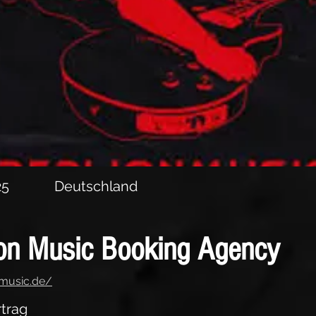
trag
25
Deutschland
on Music Booking Agency
nmusic.de/
trag