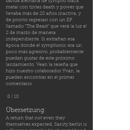
banda alemana de sympho black
metal con tintes death y power que
llevaba más de 20 años inactiva, y
de pronto regresan con un EP
llamado "The Beast" que verá la luz el
2 de marzo de manera
independiente. Si extrañan esa
época donde el symphonic era un
poco más agresivo, probablemente
puedan gustar de este próximo
lanzamiento. Vean la reseña que
hizo nuestro colaborador Yvan, la
pueden encontrar en el primer
comentario.
8 / 10
Übersetzung:
A return that not even they
themselves expected,
Sanity.berlin
is