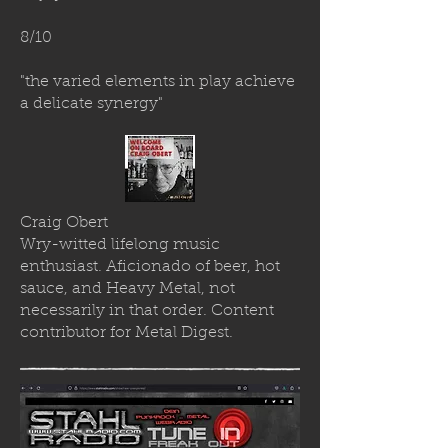
8/10
"the varied elements in play achieve
a delicate synergy"
Craig Obert
Wry-witted lifelong music
enthusiast. Aficionado of beer, hot
sauce, and Heavy Metal, not
necessarily in that order. Content
contributor for Metal Digest.