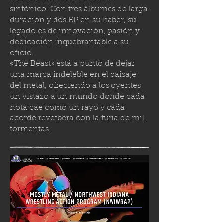
sinfónico. Con tres álbumes de larga
duración y dos EP en su haber, su
legado es de innovación, pasión y
dedicación inquebrantable a su
oficio.
«The Beast» está a punto de dejar
una marca indeleble en el paisaje
del metal, ofreciendo a los oyentes
un vistazo a un mundo donde cada
nota cae como un rayo y cada
acorde reverbera con la furia de mil
tormenta
s.