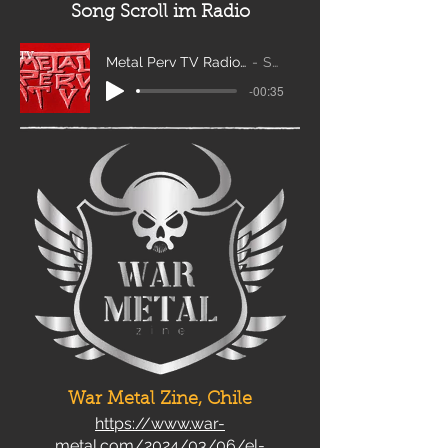
Song Scroll
im Radio
Metal Perv TV Radio Scroll_edit2
Sanity
-00:35
War Metal Zine, Chile
https://www.war-
metal.com/2024/03/06/el-