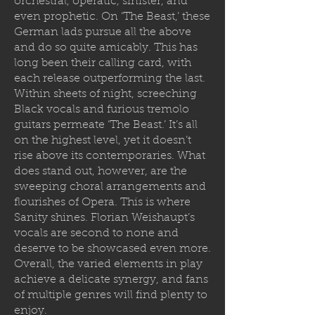
orchestral, operatic, sinister, and
even prophetic. On ‘The Beast,’ these
German lads pursue all the above
and do so quite amicably. This has
long been their calling card, with
each release outperforming the last.
Within sheets of night, screeching
Black vocals and furious tremolo
guitars permeate ‘The Beast.’ It’s all
on the highest level, yet it doesn’t
rise above its contemporaries. What
does stand out, however, are the
sweeping choral arrangements and
flourishes of Opera. This is where
Sanity shines. Florian Weishaupt’s
vocals are second to none and
deserve to be showcased even more.
Overall, the varied elements in play
achieve a delicate synergy, and fans
of multiple genres will find plenty to
enjoy.