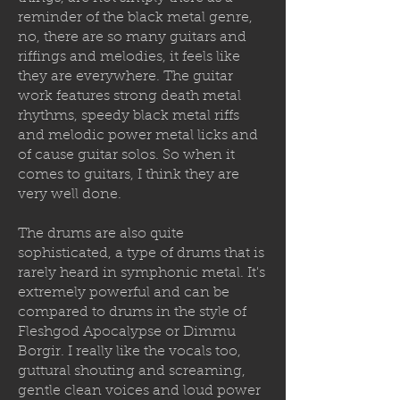
reminder of the black metal genre,
no, there are so many guitars and
riffings and melodies, it feels like
they are everywhere. The guitar
work features strong death metal
rhythms, speedy black metal riffs
and melodic power metal licks and
of cause guitar solos. So when it
comes to guitars, I think they are
very well done.
The drums are also quite
sophisticated, a type of drums that is
rarely heard in symphonic metal. It's
extremely powerful and can be
compared to drums in the style of
Fleshgod Apocalypse or Dimmu
Borgir. I really like the vocals too,
guttural shouting and screaming,
gentle clean voices and loud power