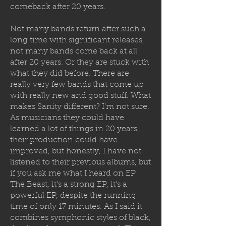
comeback after 20 years.
Not many bands return after such a
long time with significant releases,
not many bands come back at all
after 20 years. Or they are stuck with
what they did before. There are
really very few bands that come up
with really new and good stuff. What
makes Sanity different? I'm not sure.
As musicians they could have
learned a lot of things in 20 years,
their production could have
improved, but honestly, I have not
listened to their previous albums, but
if you ask me what I heard on EP
The Beast, it's a strong EP, it's a
powerful EP, despite the running
time of only 17 minutes. As I said it
combines symphonic styles of black,