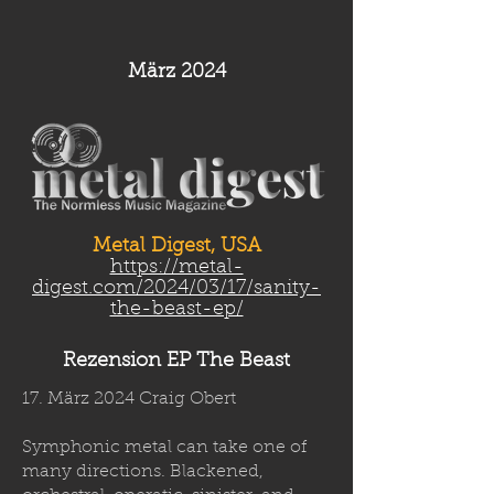
März 2024
Metal Digest, USA
https://metal-
digest.com/2024/03/17/sanity-
the-beast-ep/
Rezension EP The Beast
17. März 2024 Craig Obert
Symphonic metal can take one of
many directions. Blackened,