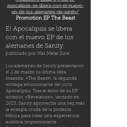
apocalipsis-se-libera-con-el-nuevo-
ep-de-los-alemanes-de-sanity/
Promotion EP The Beast
El Apocalipsis se libera
con el nuevo EP de los
alemanes de Sanity
publicado por
War Metal Zine
Los alemanes de Sanity presentaron
el 2 de marzo su última obra
maestra: «The Beast», la segunda
entrega emocionante del ciclo
Apocalipsis. Tras el éxito de su EP
anterior, «Revelation», lanzado en
2023, Sanity aprovecha una vez más
la energía cruda de la profecía
bíblica para crear una experiencia
auditiva impresionante.