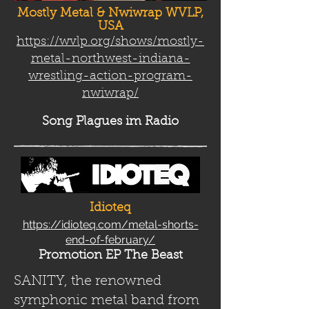
Mostly Metal & Nwiwrap WVLP,
USA
https://wvlp.org/shows/mostly-
metal-northwest-indiana-
wrestling-action-program-
nwiwrap/
Song Plag
ues im Radio
Idioteq
https://idioteq.com/metal-shorts-
end-of-february/
Promotion EP The Beast
SANITY, the renowned
symphonic metal band from