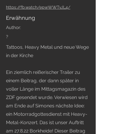
https://fb.watch/epwWWTvJL4/
Erwähnung
Author:
?
Tattoos, Heavy Metal und neue Wege
in der Kirche
Ein ziemlich reißerischer Trailer zu
einem Beitrag, der dann später in
voller Länge im Mittagsmagazin des
ZDF gesendet wurde. Verwiesen wird
am Ende auf Simones nächste Idee:
ein Motorradgottesdienst mit Heavy-
Metal-Konzert. Das ist unser Auftritt
am 27.8.22 Borkheide! Dieser Beitrag