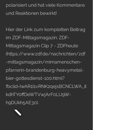
polarisiert und hat viele Kommentare
und Reaktionen bewirkt!
Hier der Link zum kompletten Beitrag
im ZDF-Mittagsmagazin: ZDF-
Mittagsmagazin Clip 7 - ZDFheute
(
https://www.zdf.de/nachrichten/zdf
-mittagsmagazin/mimamenschen-
pfarrerin-brandenburg-heavymetal-
bier-gottesdienst-100.html?
fbclid=IwAR1l1vRNK2qejsBCNCLWA_it
kdhTY0ffDeWTVwjArF0LU9W-
h9DUkh5AE30).