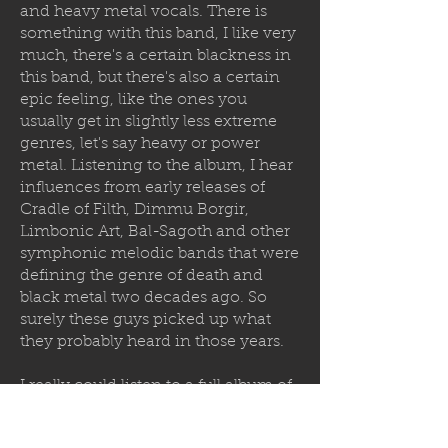
and heavy metal vocals. There is
something with this band, I like very
much, there's a certain blackness in
this band, but there's also a certain
epic feeling, like the ones you
usually get in slightly less extreme
genres, let's say heavy or power
metal. Listening to the album, I hear
influences from early releases of
Cradle of Filth, Dimmu Borgir,
Limbonic Art, Bal-Sagoth and other
symphonic melodic bands that were
defining the genre of death and
black metal two decades ago. So
surely these guys picked up what
they probably heard in those years.
I really could listen to a full album of
these guys, it's really a good EP, this
EP The Beast.