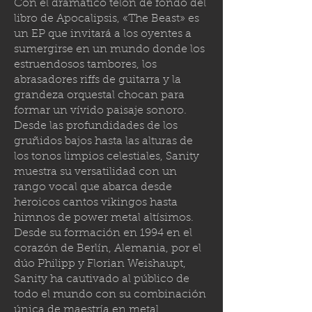
Con el dramático telón de fondo del
libro de Apocalipsis, «The Beast» es
un EP que invitará a los oyentes a
sumergirse en un mundo donde los
estruendosos tambores, los
abrasadores riffs de guitarra y la
grandeza orquestal chocan para
formar un vívido paisaje sonoro.
Desde las profundidades de los
gruñidos bajos hasta las alturas de
los tonos limpios celestiales, Sanity
muestra su versatilidad con un
rango vocal que abarca desde
heroicos cantos vikingos hasta
himnos de power metal altísimos.
Desde su formación en 1994 en el
corazón de Berlín, Alemania, por el
dúo Philipp y Florian Weishaupt,
Sanity ha cautivado al público de
todo el mundo con su combinación
única de maestría en metal