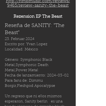
http://rtmbmusic.com/reviews/
9465/review-sanity-the-beast
Rezension EP The Beast
Reseña de SANITY: "The
Beast"
23. Februar 2024
Escrito por: Yvan Lopez
Localidad: México
Género: Symphonic Black
Metal,Symphonic Death
Metal,Power Metal
Fecha de lanzamiento:
2024-03-02
Para fans de: Dimmu
Borgir,Fleshgod Apocalypse
Un regreso que ni ellos mismos
esperaron,
Sanity.berlin
es una