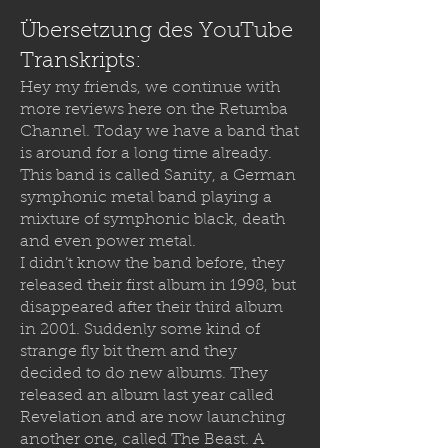
Übersetzung des YouTube
Transkripts:
Hey my friends, we continue with
more reviews here on the Retumba
Channel. Today we have a band that
is around for a long time already.
This band is called Sanity, a German
symphonic metal band playing a
mixture of symphonic black, death
and even power metal.
I didn’t know the band before, they
released their first album in 1998, but
disappeared after their third album
in 2001. Suddenly some kind of
strange fly bit them and they
decided to
do new albums. They
released an album last year called
Revelation and are now launching
another one, called The Beast. A