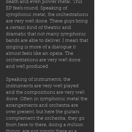
death and even power metal. This
EP feels round. Speaking of
symphonic metal, the orchestrations
are very well done. These guys bring
a certain kind of theatric and
dramatic that not many symphonic
bands are able to deliver. I mean that
singing is more of a dialogue it
almost feels like an opera. The
orchestrations are very well done
and well produced.
Speaking of instruments, the
instruments are very well played
and the compositions are very well
done. Often in symphonic metal the
arrangements and orchestra are
over present, but here the guitars
complement the orchestra, they go
from here to there, doing a million
things, are not simply there as a