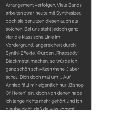
Arrangement verfolgen. Viele Bands
arbeiten zwar heute mit Synthesizer,
doch sie benutzen diesen auch als
solchen. Bei uns steht jedoch ganz
klar die klassische Linie im
Vordergrund, angereichert durch
Synthi-Effekte. Würden „Rhapsody“
Blackmetal machen, so würde ich
ganz schön schwitzen (hehe...) aber
schau Dich doch mal um ... Auf
Anhieb fällt mir eigentlich nur „Bishop
Of Hexen“ ein, doch von denen habe
ich lange nichts mehr gehört und ich
glaube nicht, daß da was kommt.
„Dimmu Borgir“ und Konsorten
benutzen flächige Synthi-Sounds