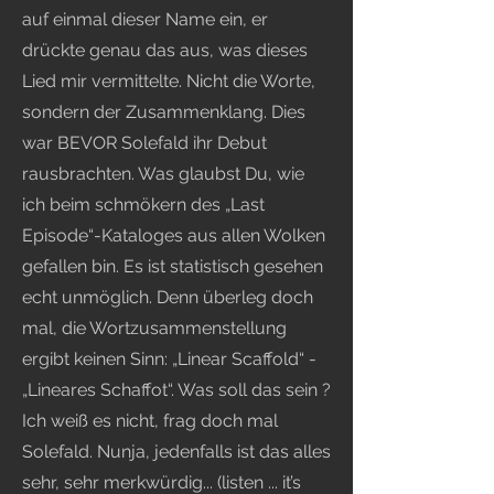
auf einmal dieser Name ein, er
drückte genau das aus, was dieses
Lied mir vermittelte. Nicht die Worte,
sondern der Zusammenklang. Dies
war BEVOR Solefald ihr Debut
rausbrachten. Was glaubst Du, wie
ich beim schmökern des „Last
Episode“-Kataloges aus allen Wolken
gefallen bin. Es ist statistisch gesehen
echt unmöglich. Denn überleg doch
mal, die Wortzusammenstellung
ergibt keinen Sinn: „Linear Scaffold“ -
„Lineares Schaffot“. Was soll das sein ?
Ich weiß es nicht, frag doch mal
Solefald. Nunja, jedenfalls ist das alles
sehr, sehr merkwürdig... (listen ... it’s