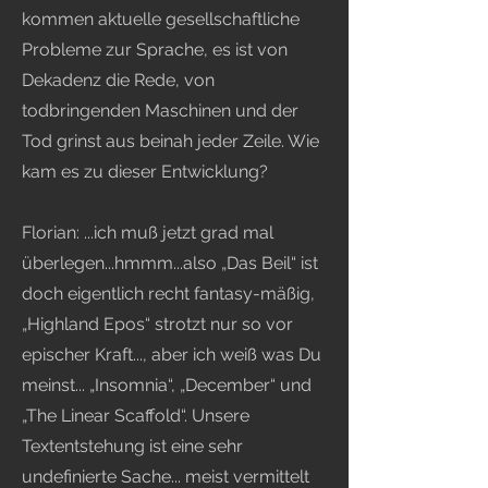
kommen aktuelle gesellschaftliche
Probleme zur Sprache, es ist von
Dekadenz die Rede, von
todbringenden Maschinen und der
Tod grinst aus beinah jeder Zeile. Wie
kam es zu dieser Entwicklung?
Florian: ...ich muß jetzt grad mal
überlegen...hmmm...also „Das Beil“ ist
doch eigentlich recht fantasy-mäßig,
„Highland Epos“ strotzt nur so vor
epischer Kraft..., aber ich weiß was Du
meinst... „Insomnia“, „December“ und
„The Linear Scaffold“. Unsere
Textentstehung ist eine sehr
undefinierte Sache... meist vermittelt