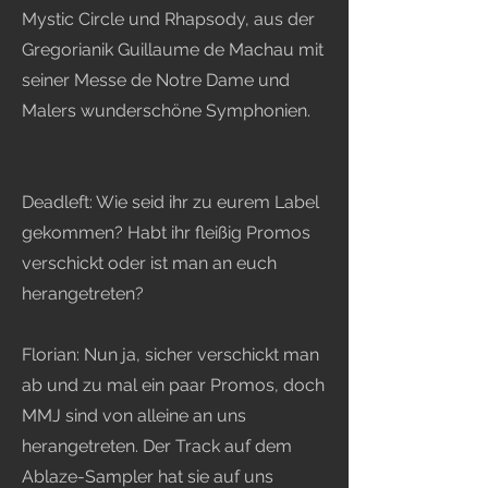
Mystic Circle und Rhapsody, aus der
Gregorianik Guillaume de Machau mit
seiner Messe de Notre Dame und
Malers wunderschöne Symphonien.
Deadleft: Wie seid ihr zu eurem Label
gekommen? Habt ihr fleißig Promos
verschickt oder ist man an euch
herangetreten?
Florian: Nun ja, sicher verschickt man
ab und zu mal ein paar Promos, doch
MMJ sind von alleine an uns
herangetreten. Der Track auf dem
Ablaze-Sampler hat sie auf uns