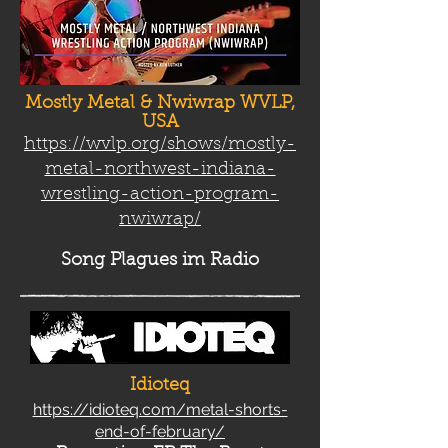
Mostly Metal & Nwiwrap WVLP,
USA
https://wvlp.org/shows/mostly-
metal-northwest-indiana-
wrestling-action-program-
nwiwrap/
Song Plag
ues im Radio
Idioteq
https://idioteq.com/metal-shorts-
end-of-february/