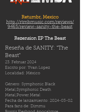
Retumbr, Mexico
http://rtmbmusic.com/reviews/
9465/review-sanity-the-beast
Rezension EP The Beast
Reseña de SANITY: "The
Beast"
23. Februar 2024
Escrito por: Yvan Lopez
Localidad: México
Género: Symphonic Black
Metal,Symphonic Death
Metal,Power Metal
Fecha de lanzamiento:
2024-03-02
Para fans de: Dimmu
Borgir,Fleshgod Apocalypse