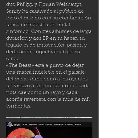
dúo Philipp y Florian Weishaupt,
Sanity ha cautivado al público de
todo el mundo con su combinación
única de maestría en metal
sinfónico. Con tres álbumes de larga
duración y dos EP en su haber, su
legado es de innovación, pasión y
dedicación inquebrantable a su
oficio.
«The Beast» está a punto de dejar
una marca indeleble en el paisaje
del metal, ofreciendo a los oyentes
un vistazo a un mundo donde cada
nota cae como un rayo y cada
acorde reverbera con la furia de mil
tormenta
s.