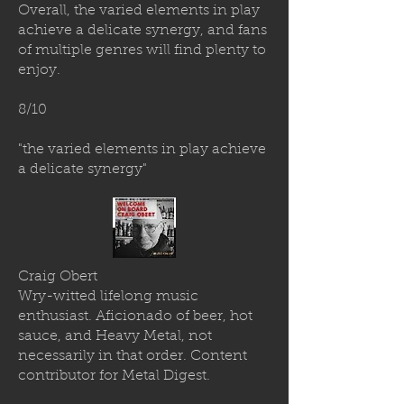
Overall, the varied elements in play
achieve a delicate synergy, and fans
of multiple genres will find plenty to
enjoy.
8/10
"the varied elements in play achieve
a delicate synergy"
Craig Obert
Wry-witted lifelong music
enthusiast. Aficionado of beer, hot
sauce, and Heavy Metal, not
necessarily in that order. Content
contributor for Metal Digest.