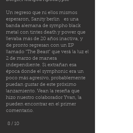
Un regreso que ni ellos mismos
esperaron,
Sanity.berlin
es una
banda alemana de sympho black
metal con tintes death y power que
llevaba más de 20 años inactiva, y
de pronto regresan con un EP
llamado "The Beast" que verá la luz el
2 de marzo de manera
independiente. Si extrañan esa
época donde el symphonic era un
poco más agresivo, probablemente
puedan gustar de este próximo
lanzamiento. Vean la reseña que
hizo nuestro colaborador Yvan, la
pueden encontrar en el primer
comentario.
8 / 10