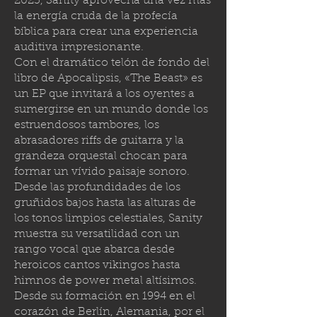
2023, Sanity aprovecha una vez más
la energía cruda de la profecía
bíblica para crear una experiencia
auditiva impresionante.
Con el dramático telón de fondo del
libro de Apocalipsis, «The Beast» es
un EP que invitará a los oyentes a
sumergirse en un mundo donde los
estruendosos tambores, los
abrasadores riffs de guitarra y la
grandeza orquestal chocan para
formar un vívido paisaje sonoro.
Desde las profundidades de los
gruñidos bajos hasta las alturas de
los tonos limpios celestiales, Sanity
muestra su versatilidad con un
rango vocal que abarca desde
heroicos cantos vikingos hasta
himnos de power metal altísimos.
Desde su formación en 1994 en el
corazón de Berlín, Alemania, por el