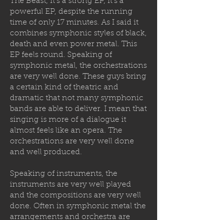
The Beast, it's a strong EP, it's a
powerful EP, despite the running
time of only 17 minutes. As I said it
combines symphonic styles of black,
death and even power metal. This
EP feels round. Speaking of
symphonic metal, the orchestrations
are very well done. These guys bring
a certain kind of theatric and
dramatic that not many symphonic
bands are able to deliver. I mean that
singing is more of a dialogue it
almost feels like an opera. The
orchestrations are very well done
and well produced.
Speaking of instruments, the
instruments are very well played
and the compositions are very well
done. Often in symphonic metal the
arrangements and orchestra are