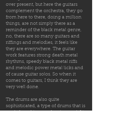
over present, but here the guitars
complement the orchestra, they go
from here to there, doing a million
things, are not simply there as a
reminder of the black metal genre,
no, there are so many guitars and
riffings and melodies, it feels like
they are everywhere. The guitar
work features strong death metal
rhythms, speedy black metal riffs
and melodic power metal licks and
of cause guitar solos. So when it
comes to guitars, I think they are
very well done.
The drums are also quite
sophisticated, a type of drums that is
rarely heard in symphonic metal. It's
extremely powerful and can be
compared to drums in the style of