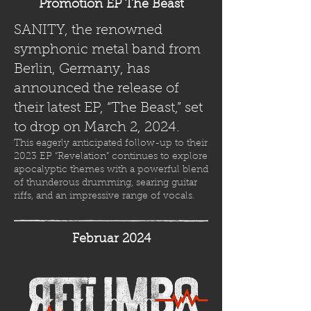
Promotion EP The Beast
SANITY, the renowned
symphonic metal band from
Berlin, Germany, has
announced the release of
their latest EP, “The Beast,” set
to drop on March 2, 2024.
This eagerly anticipated follow-up to their
2023 EP “Revelation” continues to explore
apocalyptic themes with a powerful blend
of thunderous drumming, searing guitar
riffs, and an impressive range of vocals.
Februar 2024