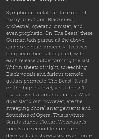
Symphonic metal can take one of
many directions. Blackened,
orchestral, operatic, sinister, and
even prophetic. On ‘The Beast,’ these
German lads pursue all the above
and do so quite amicably. This has
long been their calling card, with
each release outperforming the last.
Within sheets of night, screeching
Black vocals and furious tremolo
guitars permeate ‘The Beast.’ It’s all
on the highest level, yet it doesn’t
rise above its contemporaries. What
does stand out, however, are the
sweeping choral arrangements and
flourishes of Opera. This is where
Sanity shines. Florian Weishaupt’s
vocals are second to none and
deserve to be showcased even more.