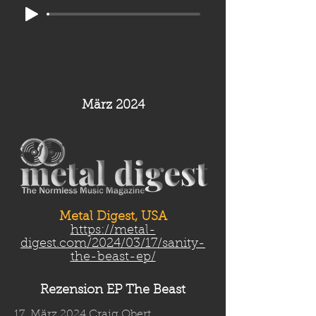
März 2024
Metal Digest, USA
https://metal-
digest.com/2024/03/17/sanity-
the-beast-ep/
Rezension EP The Beast
17. März 2024 Craig Obert