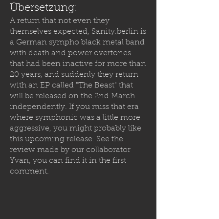
Übersetzung:
A return that not even they
themselves expected,
Sanity.berlin
is
a German sympho black metal band
with death and power overtones
that had been inactive for more than
20 years, and suddenly they return
with an EP called "The Beast" that
will be released on the 2nd March
independently. If you miss that era
where symphonic was a little more
aggressive, you might probably like
this upcoming release. See the
review made by our collaborator
Yvan, you can find it in the first
comment.