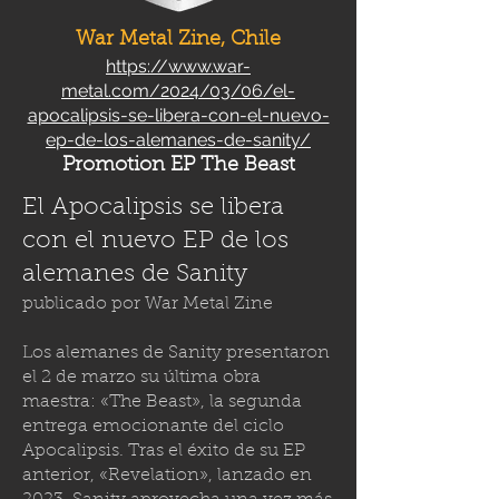
War Metal Zine, Chile
https://www.war-
metal.com/2024/03/06/el-
apocalipsis-se-libera-con-el-nuevo-
ep-de-los-alemanes-de-sanity/
Promotion EP The Beast
El Apocalipsis se libera
con el nuevo EP de los
alemanes de Sanity
publicado por
War Metal Zine
Los alemanes de Sanity presentaron
el 2 de marzo su última obra
maestra: «The Beast», la segunda
entrega emocionante del ciclo
Apocalipsis. Tras el éxito de su EP
anterior, «Revelation», lanzado en