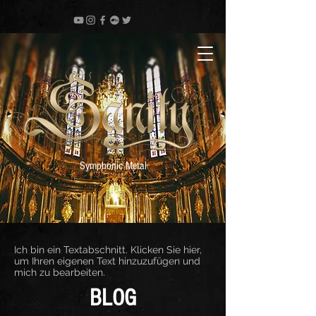
Symphonic Metal
Ich bin ein Textabschnitt. Klicken Sie hier,
um Ihren eigenen Text hinzuzufügen und
mich zu bearbeiten.
BLOG