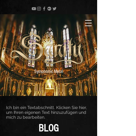
Symphonic Metal
Ich bin ein Textabschnitt. Klicken Sie hier,
um Ihren eigenen Text hinzuzufügen und
mich zu bearbeiten.
BLOG