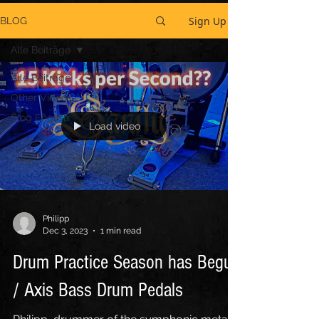
Sign Up
BLOG
Alle Beiträge
Alle Beiträge
Other Videos
Blog English
Load video
Philipp
Dec 3, 2023
1 min read
Drum Practice Season has Begun
/ Axis Bass Drum Pedals