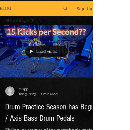
Sign Up
BLOG
Alle Beiträge
Alle Beiträge
Other Videos
Blog English
Load video
Philipp
Dec 3, 2023
1 min read
Drum Practice Season has Begun
/ Axis Bass Drum Pedals