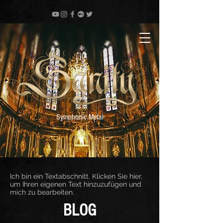
Symphonic Metal
Ich bin ein Textabschnitt. Klicken Sie hier,
um Ihren eigenen Text hinzuzufügen und
mich zu bearbeiten.
BLOG