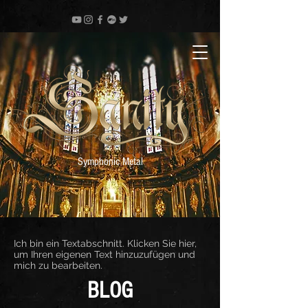
Symphonic Metal
Ich bin ein Textabschnitt. Klicken Sie hier,
um Ihren eigenen Text hinzuzufügen und
mich zu bearbeiten.
BLOG