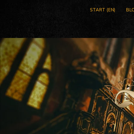
START (EN)
BLO