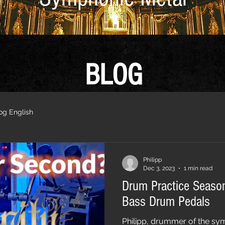
BLOG
og English
Philipp
Dec 3, 2023
1 min read
Drum Practice Seaso
Bass Drum Pedals
Philipp, drummer of the sy