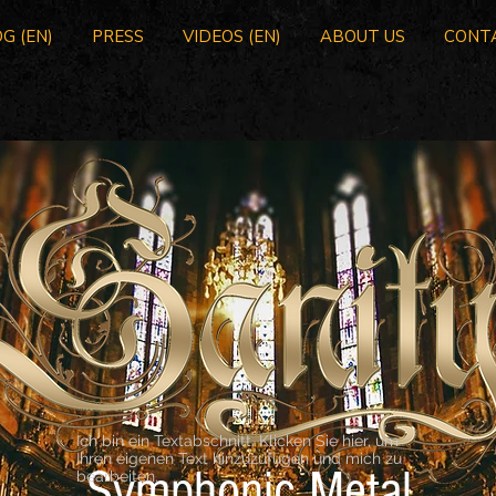
G (EN)
PRESS
VIDEOS (EN)
ABOUT US
CONT
Ich bin ein Textabschnitt. Klicken Sie hier, um
Ihren eigenen Text hinzuzufügen und mich zu
Symphonic Metal
bearbeiten.