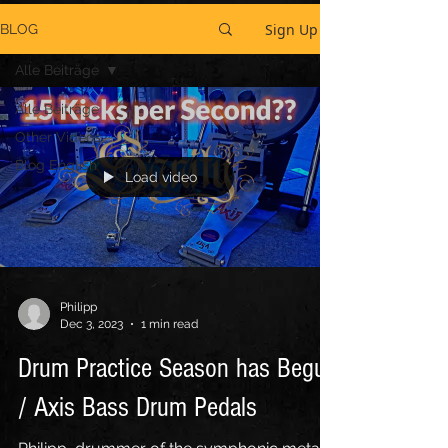
Sign Up
BLOG
Alle Beiträge
Alle Beiträge
Other Videos
Blog English
Load video
Philipp
Dec 3, 2023
1 min read
Drum Practice Season has Begun
/ Axis Bass Drum Pedals