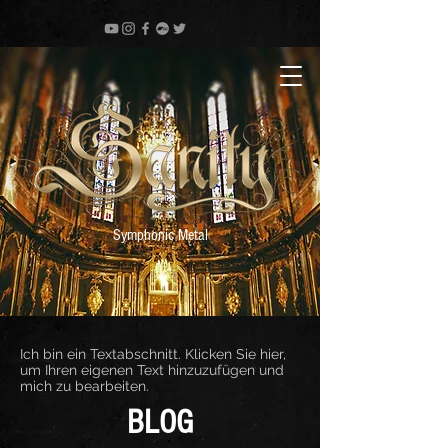
Symphonic Metal
Ich bin ein Textabschnitt. Klicken Sie hier,
um Ihren eigenen Text hinzuzufügen und
mich zu bearbeiten.
BLOG