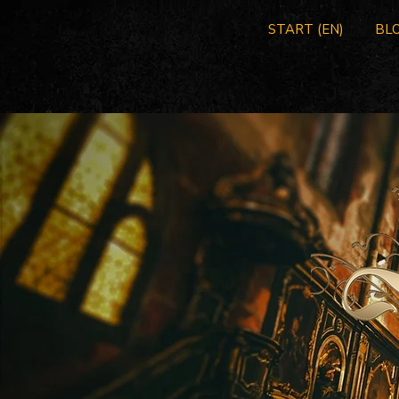
START (EN)
BLO