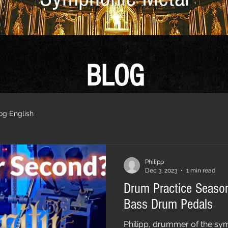
BLOG
og English
Philipp
Dec 3, 2023
1 min read
Drum Practice Seaso
Bass Drum Pedals
Philipp, drummer of the sy