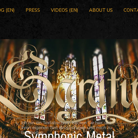
G (EN)
PRESS
VIDEOS (EN)
ABOUT US
CONT
Ich bin ein Textabschnitt. Klicken Sie hier, um
Ihren eigenen Text hinzuzufügen und mich zu
Symphonic Metal
bearbeiten.