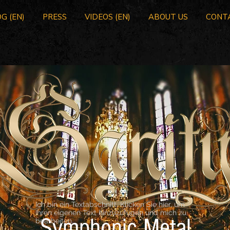
G (EN)
PRESS
VIDEOS (EN)
ABOUT US
CONT
Ich bin ein Textabschnitt. Klicken Sie hier, um
Ihren eigenen Text hinzuzufügen und mich zu
Symphonic Metal
bearbeiten.