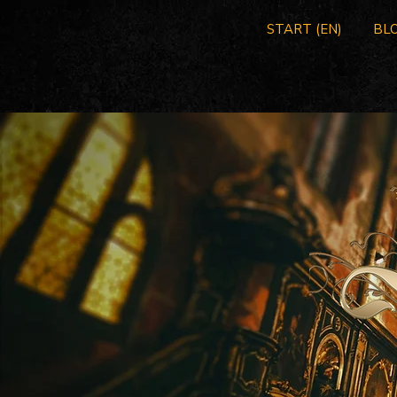
START (EN)
BLO