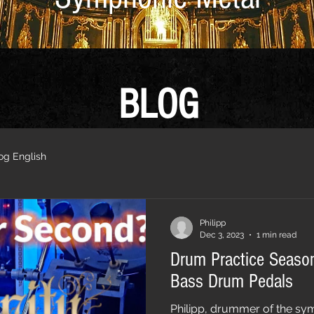
BLOG
og English
Philipp
Dec 3, 2023
1 min read
Drum Practice Seaso
Bass Drum Pedals
Philipp, drummer of the sy