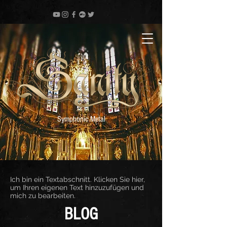
Symphonic Metal
Ich bin ein Textabschnitt. Klicken Sie hier,
um Ihren eigenen Text hinzuzufügen und
mich zu bearbeiten.
BLOG