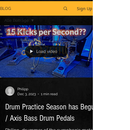
Sign Up
BLOG
Alle Beiträge
Alle Beiträge
Other Videos
Blog English
Load video
Philipp
Dec 3, 2023
1 min read
Drum Practice Season has Begun
/ Axis Bass Drum Pedals