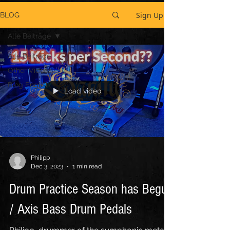
Sign Up
BLOG
Alle Beiträge
Alle Beiträge
Other Videos
Blog English
Load video
Philipp
Dec 3, 2023
1 min read
Drum Practice Season has Begun
/ Axis Bass Drum Pedals