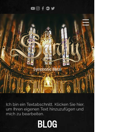
Symphonic Metal
Ich bin ein Textabschnitt. Klicken Sie hier,
um Ihren eigenen Text hinzuzufügen und
mich zu bearbeiten.
BLOG