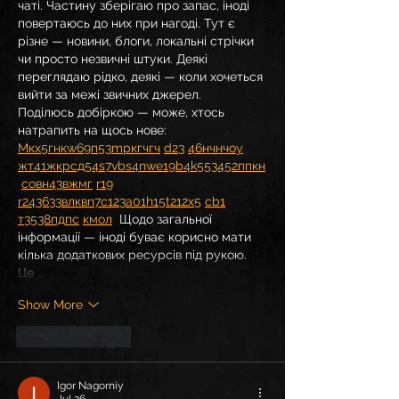
чаті. Частину зберігаю про запас, іноді 
повертаюсь до них при нагоді. Тут є 
різне — новини, блоги, локальні стрічки 
чи просто незвичні штуки. Деякі 
переглядаю рідко, деякі — коли хочеться 
вийти за межі звичних джерел.  
Поділюсь добіркою — може, хтось 
натрапить на щось нове:  
М
к
х
5
г
нк
w69
п
53
mp
кг
чг
ч
d23
46
н
чн
чо
у
жт
41
ж
кр
сд
54
s7
vb
s4
nw
e19
b4
k55
34
52
пп
кн
с
о
вн
43
вж
мг
r19
r24
36
33
вл
кв
n7
c123
a01
h15
t21
2x5
cb1
т
35
38
пд
пс
км
ол
  Щодо загальної 
інформації — іноді буває корисно мати 
кілька додаткових ресурсів під рукою. 
Це …
Show More
Like
Reply
Igor Nagorniy