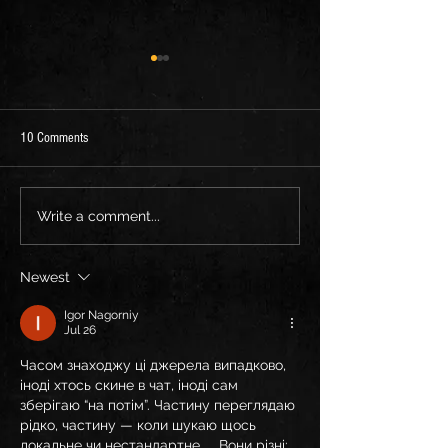
10 Comments
Europe — we’re coming for you.
CRAZY COINCIDENCE 
Write a comment...
Honored to join Patriarkh on this
Flashback in Spanda
massive tour across the continent.
Newest
⚡
Igor Nagorniy
Jul 26
Часом знаходжу ці джерела випадково, 
іноді хтось скине в чат, іноді сам 
зберігаю “на потім”. Частину переглядаю 
рідко, частину — коли шукаю щось 
локальне чи нестандартне.    Вони різні: 