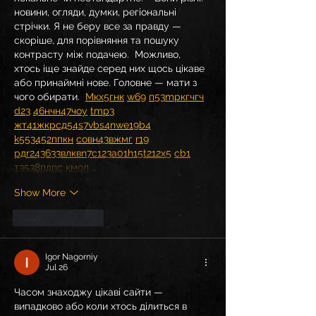
новини, огляди, думки, регіональні 
стрічки. Я не беру все за правду — 
скоріше, для порівняння та пошуку 
контрасту між подачею.  Можливо, 
хтось іще знайде серед них щось цікаве 
або принаймні нове. Головне — мати з 
чого обирати.  
М
к
х
5
г
нк
w69
п
53
mp
кг
чг
ч
d23
46
н
чн
47
чо
у
tmp3
жт
41
ж
кр
сд
54
s7
vb
s4
nw
e19
b4
k55
34
52
пп
кн
с
о
вн
43
вж
мг
r19
рд
r24
36
33
вл
кв
n7
c123
a01
h15
t21
2x5
cb1
т
35
38
пд
пс
км
ол
 …
Show More
Like
Reply
Igor Nagorniy
Jul 26
Часом знаходжу цікаві сайти — 
випадково або коли хтось ділиться в 