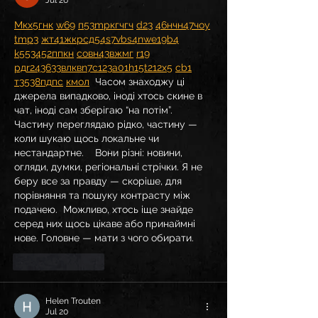
Jul 26
М
к
х
5
г
нк
w69
п
53
mp
кг
чг
ч
d23
46
н
чн
47
чо
у
tmp3
жт
41
ж
кр
сд
54
s7
vb
s4
nw
e19
b4
k55
34
52
пп
кн
с
о
вн
43
вж
мг
r19
рд
r24
36
33
вл
кв
n7
c123
a01
h15
t21
2x5
cb1
т
35
38
пд
пс
км
ол
  Часом знаходжу ці 
джерела випадково, іноді хтось скине в 
чат, іноді сам зберігаю “на потім”. 
Частину переглядаю рідко, частину — 
коли шукаю щось локальне чи 
нестандартне.    Вони різні: новини, 
огляди, думки, регіональні стрічки. Я не 
беру все за правду — скоріше, для 
порівняння та пошуку контрасту між 
подачею.  Можливо, хтось іще знайде 
серед них щось цікаве або принаймні 
нове. Головне — мати з чого обирати. 
Like
Reply
Helen Trouten
Jul 20