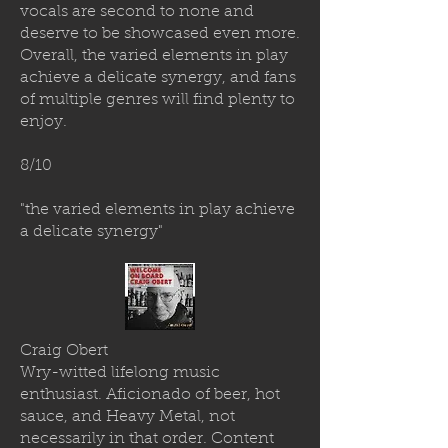
vocals are second to none and
deserve to be showcased even more.
Overall, the varied elements in play
achieve a delicate synergy, and fans
of multiple genres will find plenty to
enjoy.
8/10
"the varied elements in play achieve
a delicate synergy"
Craig Obert
Wry-witted lifelong music
enthusiast. Aficionado of beer, hot
sauce, and Heavy Metal, not
necessarily in that order. Content