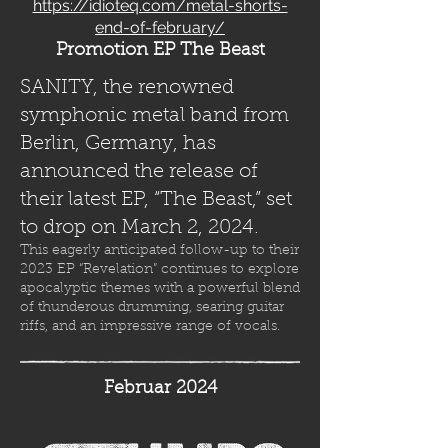
https://idioteq.com/metal-shorts-
end-of-february/
Promotion EP The Beast
SANITY, the renowned
symphonic metal band from
Berlin, Germany, has
announced the release of
their latest EP, “The Beast,” set
to drop on March 2, 2024.
This eagerly anticipated follow-up to their
2023 EP “Revelation” continues to explore
apocalyptic themes with a powerful blend
of thunderous drumming, searing guitar
riffs, and an impressive range of vocals.
Februar 2024