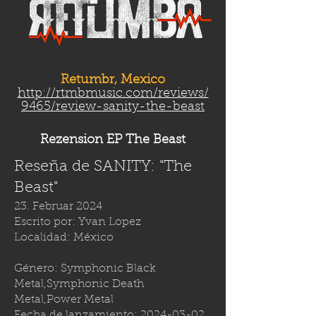
Retumbr, Mexico
http://rtmbmusic.com/reviews/
9465/review-sanity-the-beast
Rezension EP The Beast
Reseña de SANITY: "The
Beast"
23. Februar 2024
Escrito por: Yvan Lopez
Localidad: México
Género: Symphonic Black
Metal,Symphonic Death
Metal,Power Metal
Fecha de lanzamiento:
2024-03-02