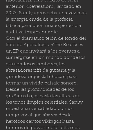
Apocalipsis. Tras el éxito de su EP
anterior, «Revelation», lanzado en
2023, Sanity aprovecha una vez más
la energía cruda de la profecía
bíblica para crear una experiencia
auditiva impresionante.
Con el dramático telón de fondo del
libro de Apocalipsis, «The Beast» es
un EP que invitará a los oyentes a
sumergirse en un mundo donde los
estruendosos tambores, los
abrasadores riffs de guitarra y la
grandeza orquestal chocan para
formar un vívido paisaje sonoro.
Desde las profundidades de los
gruñidos bajos hasta las alturas de
los tonos limpios celestiales, Sanity
muestra su versatilidad con un
rango vocal que abarca desde
heroicos cantos vikingos hasta
himnos de power metal altísimos.