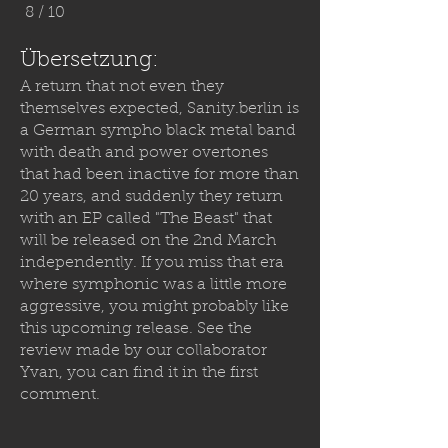
8 / 10
Übersetzung:
A return that not even they
themselves expected,
Sanity.berlin
is
a German sympho black metal band
with death and power overtones
that had been inactive for more than
20 years, and suddenly they return
with an EP called "The Beast" that
will be released on the 2nd March
independently. If you miss that era
where symphonic was a little more
aggressive, you might probably like
this upcoming release. See the
review made by our collaborator
Yvan, you can find it in the first
comment.