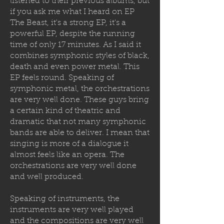
listened to their previous albums, but
if you ask me what I heard on EP
The Beast, it's a strong EP, it's a
powerful EP, despite the running
time of only 17 minutes. As I said it
combines symphonic styles of black,
death and even power metal. This
EP feels round. Speaking of
symphonic metal, the orchestrations
are very well done. These guys bring
a certain kind of theatric and
dramatic that not many symphonic
bands are able to deliver. I mean that
singing is more of a dialogue it
almost feels like an opera. The
orchestrations are very well done
and well produced.
Speaking of instruments, the
instruments are very well played
and the compositions are very well