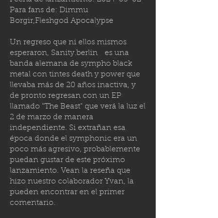
Para fans de: Dimmu
Borgir,Fleshgod Apocalypse
Un regreso que ni ellos mismos
esperaron,
Sanity.berlin
es una
banda alemana de sympho black
metal con tintes death y power que
llevaba más de 20 años inactiva, y
de pronto regresan con un EP
llamado "The Beast" que verá la luz el
2 de marzo de manera
independiente. Si extrañan esa
época donde el symphonic era un
poco más agresivo, probablemente
puedan gustar de este próximo
lanzamiento. Vean la reseña que
hizo nuestro colaborador Yvan, la
pueden encontrar en el primer
comentario.