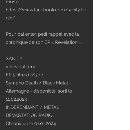
music
https://www.facebook.com/sanity.be
rlin/
Pour patienter, petit rappel avec la
chronique de son EP « Revelation ».
SANITY
« Revelation »
EP 5 titres (22’32’’)
Sympho Death / Black Metal –
Allemagne - disponible, sorti le
11.02.2023
INDEPENDANT / METAL
DEVASTATION RADIO
Chronique le
01.01.2024