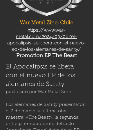
War Metal Zine, Chile
https://www.war-
metal.com/2024/03/06/el-
apocalipsis-se-libera-con-el-nuevo-
ep-de-los-alemanes-de-sanity/
Promotion EP The Beast
El Apocalipsis se libera
con el nuevo EP de los
alemanes de Sanity
publicado por
War Metal Zine
Los alemanes de Sanity presentaron
el 2 de marzo su última obra
maestra: «The Beast», la segunda
entrega emocionante del ciclo