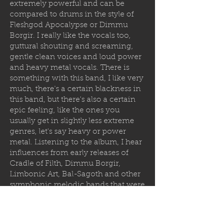
extremely powerful and can be
compared to drums in the style of
Fleshgod Apocalypse or Dimmu
Borgir. I really like the vocals too,
guttural shouting and screaming,
gentle clean voices and loud power
and heavy metal vocals. There is
something with this band, I like very
much, there's a certain blackness in
this band, but there's also a certain
epic feeling, like the ones you
usually get in slightly less extreme
genres, let's say heavy or power
metal. Listening to the album, I hear
influences from early releases of
Cradle of Filth, Dimmu Borgir,
Limbonic Art, Bal-Sagoth and other
symphonic melodic bands that were
defining the genre of death and
black metal two decades ago. So