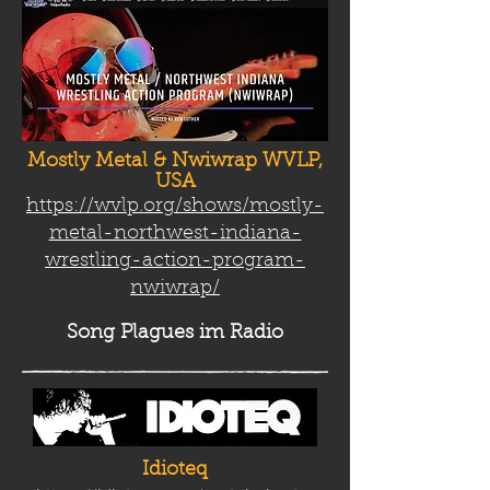
Mostly Metal & Nwiwrap WVLP,
USA
https://wvlp.org/shows/mostly-
metal-northwest-indiana-
wrestling-action-program-
nwiwrap/
Song Plag
ues im Radio
Idioteq