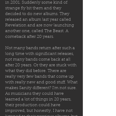
in 2001. Suddenly some kind of
strange fly bit them and they
decided to
do new albums. They
released an album last year called
Revelation and are now launching
another one, called The Beast. A
comeback after 20 years.
Not many bands return after such a
long time with significant releases,
not many bands come back at all
after 20 years. Or they are stuck with
what they did before. There are
really very few bands that come up
with really new and good stuff. What
makes Sanity different? I'm not sure.
As musicians they could have
learned a lot of things in 20 years,
their production could have
improved, but honestly, I have not