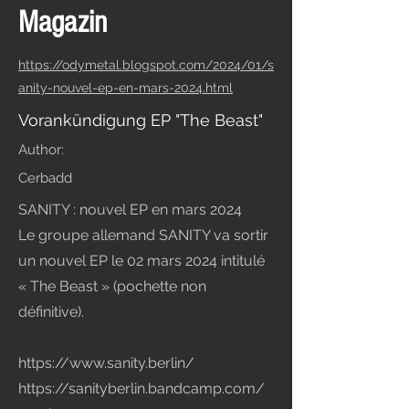
Magazin
https://odymetal.blogspot.com/2024/01/s
anity-nouvel-ep-en-mars-2024.html
Vorankündigung EP "The Beast"
Author:
Cerbadd
SANITY : nouvel EP en mars 2024
Le groupe allemand SANITY va sortir
un nouvel EP le 02 mars 2024 intitulé
« The Beast » (pochette non
définitive).
https://www.sanity.berlin/
https://sanityberlin.bandcamp.com/