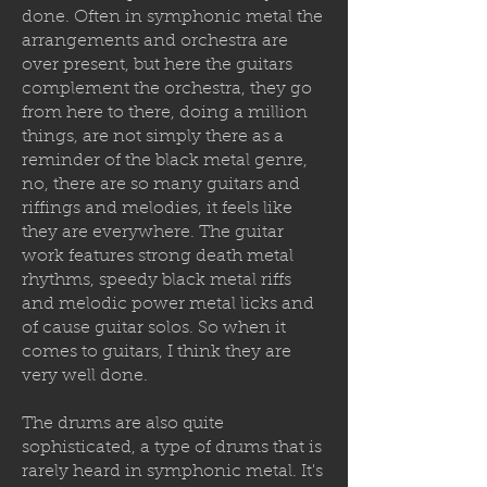
done. Often in symphonic metal the
arrangements and orchestra are
over present, but here the guitars
complement the orchestra, they go
from here to there, doing a million
things, are not simply there as a
reminder of the black metal genre,
no, there are so many guitars and
riffings and melodies, it feels like
they are everywhere. The guitar
work features strong death metal
rhythms, speedy black metal riffs
and melodic power metal licks and
of cause guitar solos. So when it
comes to guitars, I think they are
very well done.
The drums are also quite
sophisticated, a type of drums that is
rarely heard in symphonic metal. It's