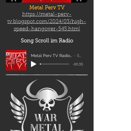
Metal Perv TV
https://metal-perv-
tv.blogspot.com/2024/03/high-
speed-hangover-545.html
Song Scroll
im Radio
Metal Perv TV Radio Scroll_edit2
Sanity
-00:35