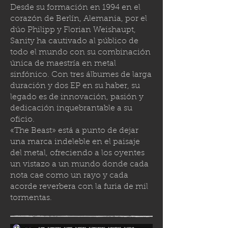
Desde su formación en 1994 en el
corazón de Berlín, Alemania, por el
dúo Philipp y Florian Weishaupt,
Sanity ha cautivado al público de
todo el mundo con su combinación
única de maestría en metal
sinfónico. Con tres álbumes de larga
duración y dos EP en su haber, su
legado es de innovación, pasión y
dedicación inquebrantable a su
oficio.
«The Beast» está a punto de dejar
una marca indeleble en el paisaje
del metal, ofreciendo a los oyentes
un vistazo a un mundo donde cada
nota cae como un rayo y cada
acorde reverbera con la furia de mil
tormenta
s.