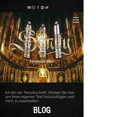
Symphonic Metal
Ich bin ein Textabschnitt. Klicken Sie hier,
um Ihren eigenen Text hinzuzufügen und
mich zu bearbeiten.
BLOG