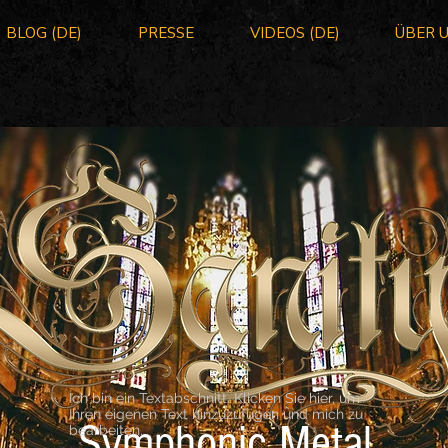
BLOG (DE)
PRESSE
VIDEOS (DE)
ÜBER 
Ich bin ein Textabschnitt. Klicken Sie hier, um
Ihren eigenen Text hinzuzufügen und mich zu
Symphonic Metal
bearbeiten.