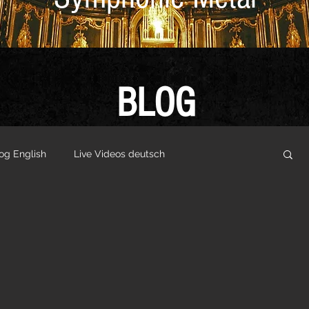
BLOG
og English
Live Videos deutsch
utsch
Vlogs English
Sonstige Videos