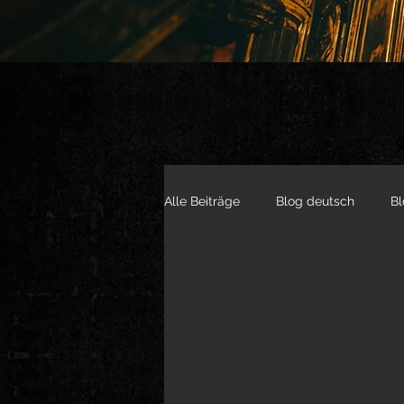
Alle Beiträge
Blog deutsch
Bl
Live Videos English
Vlogs de
Other Videos