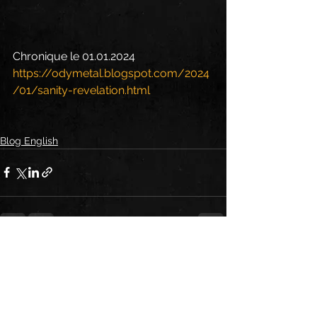
Chronique le 01.01.2024
https://odymetal.blogspot.com/2024
/01/sanity-revelation.html
Blog English
See All
Recent Posts