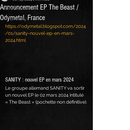
Announcement EP The Beast /
Other Videos
Odymetal, France
Blog English
https://odymetal.blogspot.com/2024
/01/sanity-nouvel-ep-en-mars-
2024.html
SANITY : nouvel EP en mars 2024
Le groupe allemand SANITY va sortir 
un nouvel EP le 02 mars 2024 intitulé 
« The Beast » (pochette non définitive).