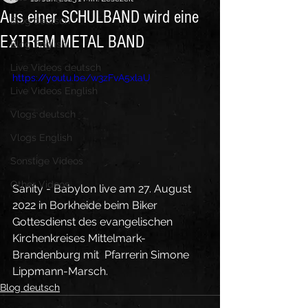
Aus einer SCHULBAND wird eine
Blog deutsch
EXTREM METAL BAND
Blog English
Live Videos deutsch
https://youtu.be/w3zFvA5xlaU
Live Videos English
Vlogs deutsch
Vlogs English
Sonstige Videos
Other Videos
Sanity - Babylon live am 27. August 
2022 in Borkheide beim Biker  
Gottesdienst des evangelischen 
Kirchenkreises Mittelmark-
Brandenburg mit  Pfarrerin Simone 
Lippmann-Marsch.
Blog deutsch