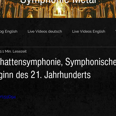
og English
Live Videos deutsch
Live Videos English
1
1 Min. Lesezeit
os
Other Videos
chattensymphonie, Symphonische
ginn des 21. Jahrhunderts
-Y159D94