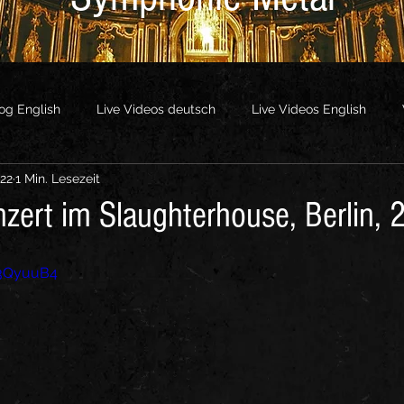
og English
Live Videos deutsch
Live Videos English
022
1 Min. Lesezeit
os
Other Videos
nzert im Slaughterhouse, Berlin,
z3QyuuB4