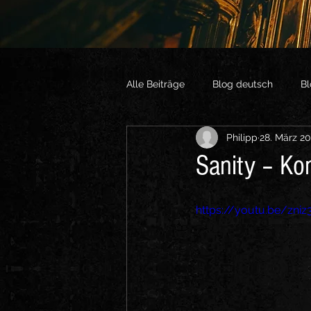
Alle Beiträge
Blog deutsch
Bl
Philipp
28. März 2
Vlogs English
Sonstige Vide
Sanity – Ko
https://youtu.be/zni