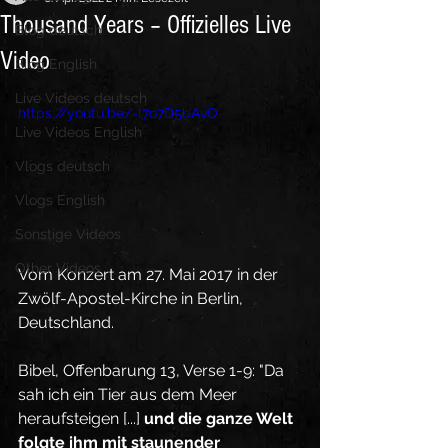
Thousand Years – Offizielles Live
Blog deutsch
Video
Blog English
Live Videos deutsch
https://youtu.be/-l7o7D5bAvQ
Live Videos English
Vlogs deutsch
Vlogs English
Sonstige Videos
Other Videos
Vom Konzert am 27. Mai 2017 in der 
Zwölf-Apostel-Kirche in Berlin, 
Deutschland.
Bibel, Offenbarung 13, Verse 1-9: "Da 
sah ich ein Tier aus dem Meer 
heraufsteigen [...] 
und die ganze Welt 
folgte ihm mit staunender 