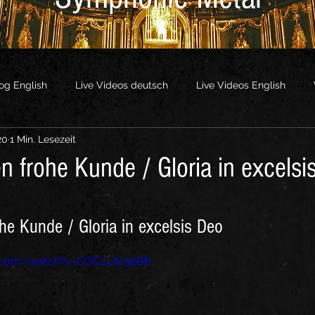
og English
Live Videos deutsch
Live Videos English
20
1 Min. Lesezeit
os
Other Videos
n frohe Kunde / Gloria in excelsi
he Kunde / Gloria in excelsis Deo
e.com/watch?v=COCLUIs3eB8