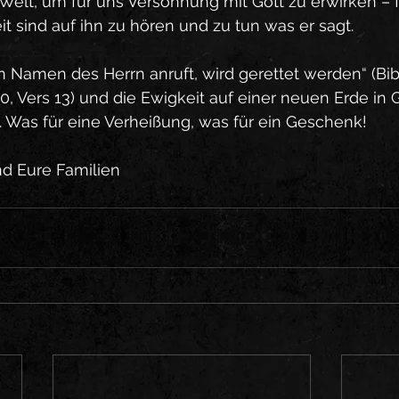
Welt, um für uns Versöhnung mit Gott zu erwirken – fü
t sind auf ihn zu hören und zu tun was er sagt. 
n Namen des Herrn anruft, wird gerettet werden“ (Bibe
10, Vers 13) und die Ewigkeit auf einer neuen Erde in
. Was für eine Verheißung, was für ein Geschenk! 
d Eure Familien