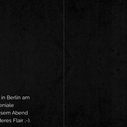
in Berlin am 
eniale 
iesem Abend 
res Flair ;-).