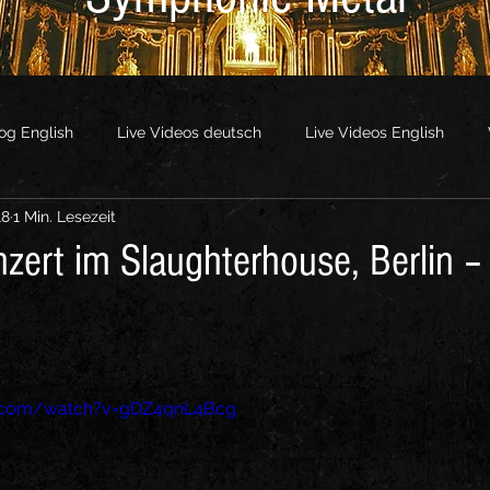
og English
Live Videos deutsch
Live Videos English
18
1 Min. Lesezeit
os
Other Videos
nzert im Slaughterhouse, Berlin –
e.com/watch?v=gDZ4qnL4Bcg