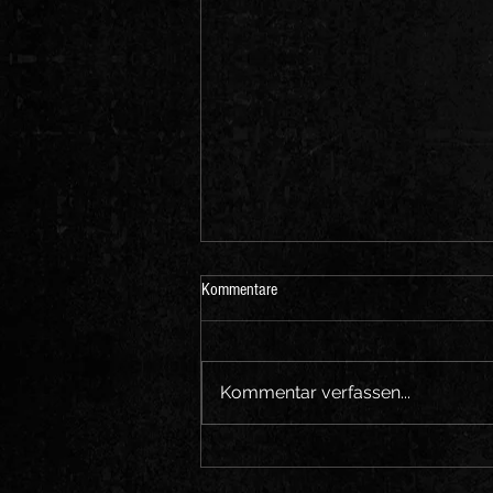
Kommentare
Kommentar verfassen...
Rezension EP "The Beast" / The
Recording Artist Guild Magazin, USA