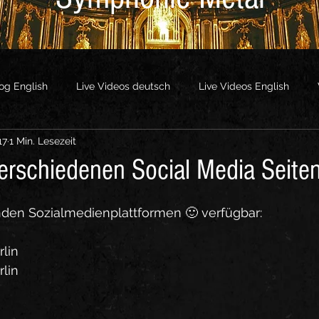
og English
Live Videos deutsch
Live Videos English
17
1 Min. Lesezeit
os
Other Videos
verschiedenen Social Media Seite
enden Sozialmedienplattformen 🙂 verfügbar:
rlin
rlin
n