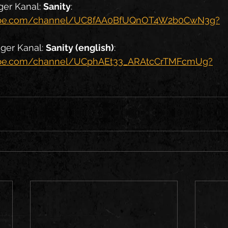
er Kanal: 
Sanity
: 
tube.com/channel/UC8fAA0BfUQnOT4W2b0CwN3g?
ger Kanal: 
Sanity (english)
: 
ube.com/channel/UCphAEt33_ARAtcCrTMFcmUg?