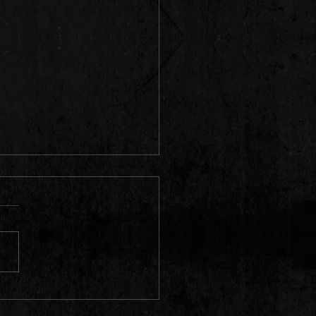
SBARER ZUFALL – 90er Metal-
back in Spandau