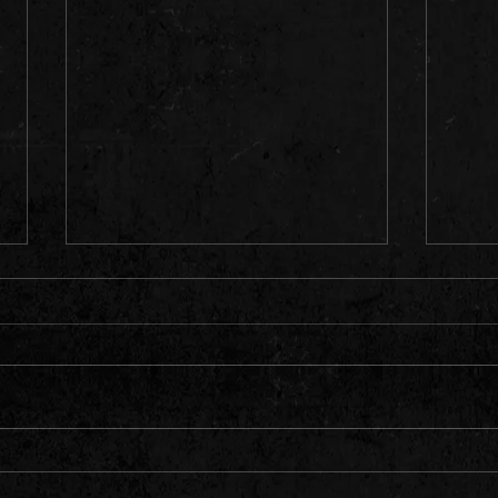
Sanity auf Europatour!
UNFAS
Flash