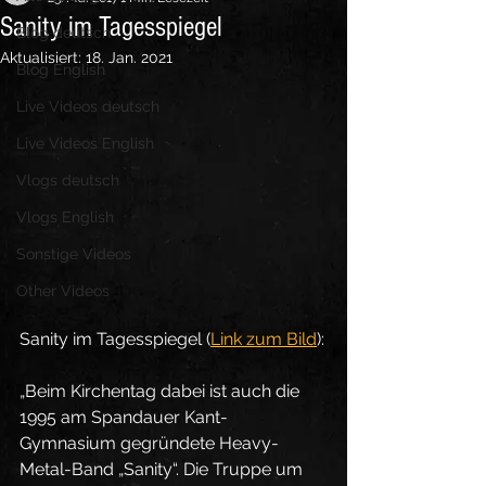
Sanity im Tagesspiegel
Blog deutsch
Aktualisiert:
18. Jan. 2021
Blog English
Live Videos deutsch
Live Videos English
Vlogs deutsch
Vlogs English
Sonstige Videos
Other Videos
Sanity im Tagesspiegel (
Link zum Bild
):
„Beim Kirchentag dabei ist auch die 
1995 am Spandauer Kant-
Gymnasium gegründete Heavy-
Metal-Band „Sanity“. Die Truppe um 