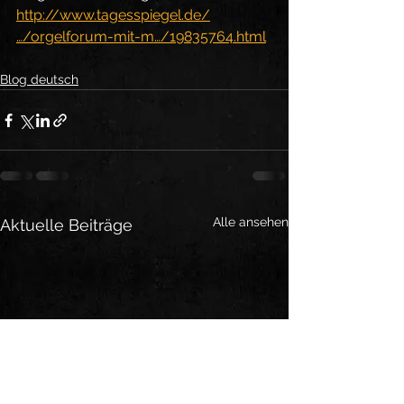
http://www.tagesspiegel.de/
…/orgelforum-mit-m…/19835764.html
Blog deutsch
Alle ansehen
Aktuelle Beiträge