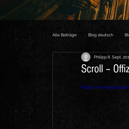
Alle Beiträge
Blog deutsch
Bl
Philipp
8. Sept. 20
Vlogs English
Sonstige Vide
Scroll – Offi
https://www.youtub