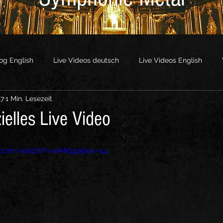
og English
Live Videos deutsch
Live Videos English
17
1 Min. Lesezeit
os
Other Videos
zielles Live Video
e.com/watch?v=eMepp5kw-a4