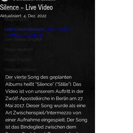
Silence – Live Video
Blog deutsch
Aktualisiert:
4. Dez. 2022
Blog English
Live Videos deutsch
https://www.youtube.com/watch?
v=RMiiG1_A13g&t=9s
Live Videos English
Vlogs deutsch
Vlogs English
Sonstige Videos
Der vierte Song des geplanten 
Other Videos
Albums heißt “Silence” (“Stille”). Das 
Video ist von unserem Auftritt in der 
Zwölf-Apostelkirche in Berlin am 27. 
Mai 2017. Dieser Song wurde als eine 
Art Zwischenspiel/Intermezzo von 
einer Aufnahme eingespielt. Der Song 
ist das Bindeglied zwischen dem 